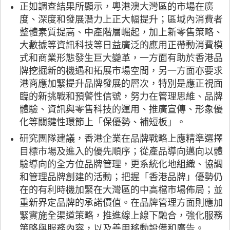
正如調查結果所顯示，粵港澳大灣區的市場在廣
度、深度和發展潛力上正大幅提升；區域內消費者
整體素質提高、中產階層崛起，加上新零售策略、
大數據等資訊科技等日益廣泛的應用正帶動消費模
式和商業形態發生巨大變革，一方面有助於香港品
牌挖掘新的機遇和拓展市場空間，另一方面亦要求
港商應加緊提升品牌發展的層次，特別是應正視面
臨的新挑戰和預警性信號，努力在管理思維、品牌
體驗、資訊與零售科技的運用、推廣宣傳、形象優
化等關鍵性環節上「保優勢、補短板」。
研究團隊建議，香港企業在品牌戰略上應精準選擇
目標市場及進入的優先順序；從產品導向邁向以體
驗導向的全方位品牌管理，更系統化地組織、協調
和管理品牌創建的活動；把握「香港品牌」優勢仍
在的有利時機加緊在大灣區的中高檔市場佈局；並
重新界定品牌的承諾價值。在品牌管理方面則應加
緊實施全渠道策略，推進線上線下融合，強化服務
策略與服務內容，以及善用移動設備和廣告。