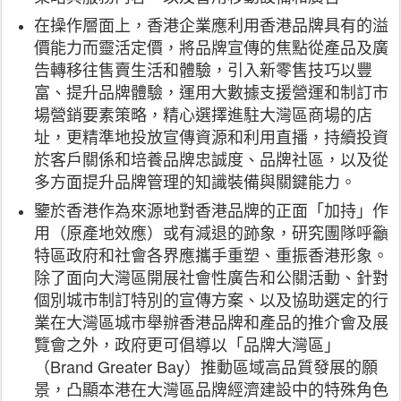
在操作層面上，香港企業應利用香港品牌具有的溢
價能力而靈活定價，將品牌宣傳的焦點從產品及廣
告轉移往售賣生活和體驗，引入新零售技巧以豐
富、提升品牌體驗，運用大數據支援營運和制訂市
場營銷要素策略，精心選擇進駐大灣區商場的店
址，更精準地投放宣傳資源和利用直播，持續投資
於客戶關係和培養品牌忠誠度、品牌社區，以及從
多方面提升品牌管理的知識裝備與關鍵能力。
鑒於香港作為來源地對香港品牌的正面「加持」作
用（原產地效應）或有減退的跡象，研究團隊呼籲
特區政府和社會各界應攜手重塑、重振香港形象。
除了面向大灣區開展社會性廣告和公關活動、針對
個別城市制訂特別的宣傳方案、以及協助選定的行
業在大灣區城市舉辦香港品牌和產品的推介會及展
覽會之外，政府更可倡導以「品牌大灣區」
（Brand Greater Bay）推動區域高品質發展的願
景，凸顯本港在大灣區品牌經濟建設中的特殊角色