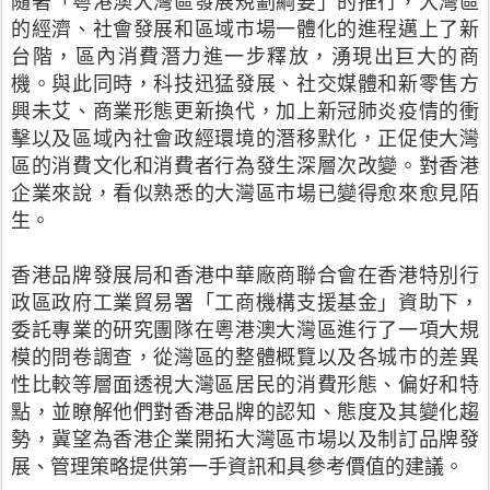
隨著「粵港澳大灣區發展規劃綱要」的推行，大灣區
的經濟、社會發展和區域市場一體化的進程邁上了新
台階，區內消費潛力進一步釋放，湧現出巨大的商
機。與此同時，科技迅猛發展、社交媒體和新零售方
興未艾、商業形態更新換代，加上新冠肺炎疫情的衝
擊以及區域內社會政經環境的潛移默化，正促使大灣
區的消費文化和消費者行為發生深層次改變。對香港
企業來說，看似熟悉的大灣區市場已變得愈來愈見陌
生。
香港品牌發展局和香港中華廠商聯合會在香港特別行
政區政府工業貿易署「工商機構支援基金」資助下，
委託專業的研究團隊在粵港澳大灣區進行了一項大規
模的問卷調查，從灣區的整體概覽以及各城市的差異
性比較等層面透視大灣區居民的消費形態、偏好和特
點，並瞭解他們對香港品牌的認知、態度及其變化趨
勢，冀望為香港企業開拓大灣區市場以及制訂品牌發
展、管理策略提供第一手資訊和具參考價值的建議。