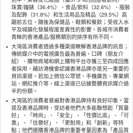
珠寶/鐘錶（36.4%）、食品/飲料（32.6%）、服裝
及配飾（31.8%）和生活用品及精品（29.5%）高
踞前五位，隨後為保健品、鞋類和餐飲；受收入水
平及城鎮化發展程度差異性的影響，各城市消費者
青睞的香港產品/服務類別的排序有所不同。
大灣區消費者透過多種渠道瞭解香港品牌的訊息；
傳統媒介中的電視廣告最為普遍，口碑（朋友介
紹）、購物商場和網上購物平台亦獲三至四成回應
者採用，藉訪港機會認識香港品牌亦是另一重要的
資訊渠道。若加上微信公眾號、手機廣告、專業網
站、網紅推介等，線上渠道已佔據整體資訊媒介過
半的份額。
大灣區的消費者普遍對香港品牌持有良好印象。當
提及香港品牌時，受訪者他們大多能聯想起「質量
好」、「時尚」、「安全」、「性價比高」、「可
靠」、「信譽好」、「更耐用」和「創新」等特
點；他們選購香港品牌的重要考量因素為「產品質