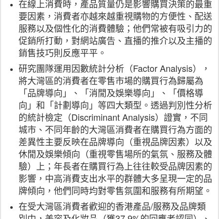
在線上消費時，產品質量仍是影響購買決策的最重
要因素，消費者亦越來越重視購物的方便性、配送
服務以及個性化的消費體驗；他們常被有吸引力的
促銷所打動，對網站廣告、直播的推介以及主播的
銷售技巧則反應平平。
研究團隊運用因數統計分析（Factor Analysis），
將大灣區的消費者在零售市場的購買行為歸屬為
「品牌導向」、「消閒及娛樂導向」、「價格導
向」和「計劃導向」等四大類型。透過判別性分析
的統計檢定（Discriminant Analysis）證實，不同
城市、不同年齡的大灣區消費者在購買行為方面的
差異性主要反映在品牌導向（重視品牌因素）以及
休閒及娛樂傾向（重視零售場所的氣氛、服務及體
驗）上；年長者在購買行為上往往較受品牌因素的
影響，中高消費支出水平的群體大多呈現一定的品
牌傾向，他們同時均對零售氛圍和服務有所期望。
在受大灣區消費者歡迎的香港產品/服務及品牌類
別中，美容及化妝品（獲37.9%的回應者認同）、