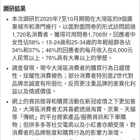
調研結果
本次調研於2020年7至10月期間在大灣區的9個廣
東城市和澳門進行，以面對面問卷的形式訪問超過
1,720名消費者，獲得可用問卷1,706份。回應者中
女性佔58%，15-24歲和25-34歲的年輕組群各佔
34%和37%；46%的回應者的每月收入在6,000元
人民幣以上，76%具有大專以上的學歷。
調查發現，現今大灣區消費者的購買行為日趨理
性，炫耀性消費褪色；部分消費者特別是Z世代對
品牌忠誠度有所弱化，反而更注重品牌的差異化利
益以及情感價值。
網上的資訊搜尋和購買活動在新冠疫情之下更加普
及，大灣區消費者尤其喜歡透過淘寶、京東、天貓
等「傳統」的平台搜索產品/服務資訊和下單購
物；但拼多多等社交電商以及小紅書亦頗受落，對
消費者的品牌態度和購買行為的影響力漸增。