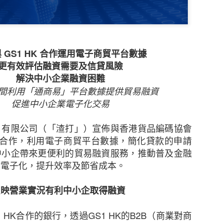
 GS1 HK 合作運用電子商貿平台數據
更有效評估融資需要及信貸風險
解決中小企業融資困難
間利用「通商易」平台數據提供貿易融資
促進中小企業電子化交易
）有限公司（「渣打」）宣佈與香港貨品編碼協會
」）合作，利用電子商貿平台數據，簡化貸款的申請
新的調查發現，本港中小企對商業及經濟前景已重拾信
中小企帶來更便利的貿易融資服務，推動普及金融
濟有可能下滑、難於獲取新客戶及業務成本上漲等問題。
易電子化，提升效率及節省成本。
調查顯示，近五分之二（39%）的香港中小企表示過去1
反映營業實況有利中小企取得融資
濟前景將更趨悲觀，持相反看法的受訪者則有三分之一（
月的前景時，接近一半（47%）的中小企預計其業務的銷
 HK合作的銀行，透過GS1 HK的B2B（商業對商