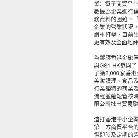
業）電子商貿平台
數據為企業進行
儘管對前景持樂觀
務資料的困難。
影響其業務表現（
企業的營業狀況
徵狀是：投資者和
嚴重打擊，目前
能性外，中小企亦
更有效及全面地
（34%）。
為響應香港金融
值得注意的是，越
與GS1 HK參
2020年的18%
了獲2,000家
美妝護理、食品
基於上述的憂慮，
行業獨特的商業
面的開支，同時繼
流程並縮短審核
限公司批出貿易
中小企正重新考慮
渣打香港中小企
擁有海外業務的本港
第三方商貿平台
接近半數（47%
得即時及定期的