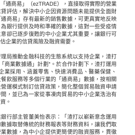
「通商易」（ezTRADE），直接取得實際的營業
信貸評估，解決中小企因資源問題未能提供全面財
態度，但不少中小企表示憂慮香港及其他市場的經濟有
「通商易」存有最新的銷售數據，可更真實地反映
38%），該比例較2021年大幅上升8個百分點。他們認
，為銀行提供及時和準確的數據，這對一些受疫情
消費者信心下跌、全球通脹上升以及本港客戶需求下降
生意卻已逐步復甦的中小企業尤其重要，讓銀行可
擔心在保留現有客戶及獲取新客戶時面對的困難（37%
評估企業的信貸風險及融資需要。
管理局推動金融科技的生態系統以支持企業，渣打
來越多中小企憂慮董事被指控參與不當行為而須承擔
與了「商業數據通」計劃*。於合作計劃下，渣打運用
逐漸上升至是次調查顯示的26%，其中一個潛在原因是監管
香港企業採用、涵蓋零售、快速消費品、醫藥保健、
及餐飲服務等多個行業的「通商易」數據，按相關
中小企預計在未來12個月將增加在僱員培訓、僱員人數
及營運模式制訂信貸政策，簡化整個貿易融資申請
續全力控制成本。
時間，並已為一家從事凍肉貿易的中小企業浩治有
融資。
增加海外業務
業銀行部主管董美怡表示：「渣打以嶄新意念運用
中小企比例為 29%，較2021年的37%有所下降。然
的數據取替傳統的財務報表等財務資料，讓我們取
）中小企仍計劃在未來一至兩年擴大海外業務，再次反映
營業數據，為中小企提供更簡便的融資服務，貫徹