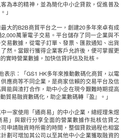
憂。雖然中小企擁有進取的拓展計劃，但他們對跨國保
以客為本的精神，並為簡化中小企貸款，促進普及
1年的43%為低。其中，大型中小企以及已經國際化並有意
步。」
認識最多。至於只有本地業務的受訪中小企中，14%
考慮購買跨國保險。
最大的B2B商貿平台之一，創建20多年來卓有成
2,000萬筆電子交易。平台儲存了同一企業與不
區行政總裁及亞洲區區域分銷主管于蕾表示：「雖然部
子交易數據，從電子訂單、發票、匯款通知、出貨
但他們似乎對明年持審慎樂觀態度，並希望在本港和海
目了然。當銀行獲得企業客戶允許後，便可掌握更
當地法律、市場慣例和保險規定，以至及稅務規例、
靠的實時營業數據，加快信貸評估及批核。
市場妥善處理和安排保險並非易事。然而，他們對成本
險管理工具的價值。」
潔貽表示：「GS1 HK多年來推動數碼化商貿，以電
、供應商等不同企業，是商家信賴的交易平台及信
就其關注的業務風險購買相關保險
高興能與渣打合作，助中小企在現今艱難時期提高
推動貿易融資數碼化，助企業數碼轉『盈』。」
的業務風險仍然是業務中斷導致收入減少（75%）、核心
%）。雖然中小企對這些事件的憂慮在過去三年不斷增加，
其中一家使用「通商易」的中小企業，總經理朱煜
相關保險以應對以上情況。
商易」與銀行分享全面的營業數據作批核信貸之
公司申請融資時所需的時間，整個貸款過程也相當
務連續性進行規劃對於中小企而言至關重要，這種規劃
信計劃可增加其公司以至其他中小企業獲取融資的