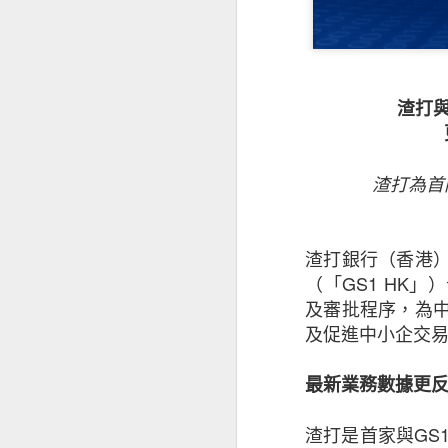
渣打與
渣打為首
渣打銀行（香港
（「GS1 HK
昆士蘭保險香港最
及審批程序，為
香港及其他市場經
及促進中小企交
是次發表的中小企
最新業務數據更
下滑，並曾憂慮經
被問及未來12個
渣打是首家與GS1
為經濟前景正面。