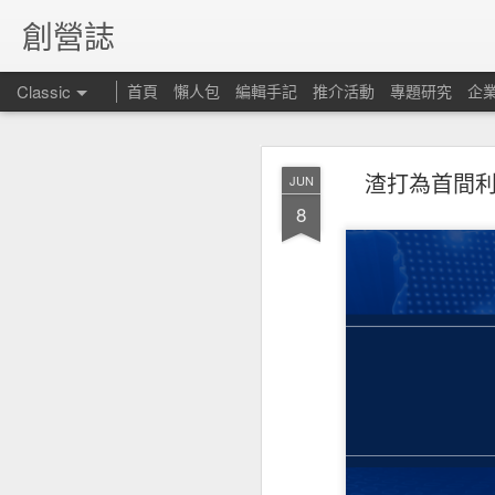
創營誌
Classic
首頁
懶人包
編輯手記
推介活動
專題研究
企
渣打為首間
JUN
8
昆士
FEB
15
但仍