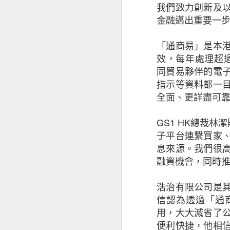
取新客戶方面的擔
我們致力創新及
37% ，較202
金融邁出重要一
小企對跨國保險的
場，當中72%會
「通商易」是本港
效，每年處理超過
昆士蘭保險北亞地
同貿易夥伴的電
能出現負面因素，
指示等資料都一
要考慮不斷演變的
全面、更詳盡可
等，企業要在不同
其忽視保險作為風
GS1 HK總裁林
子平台連繫買家
只有少數中小企有
息來源。我們很
融資機會，同時
本港中小企最關注
及設備故障（69
浩治有限公司是
16%和18%持有
信認為透過「通
用，大大減省了
于蕾表示：「就業
便利快捷，他相