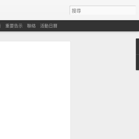
看
重要告示
聯絡
活動日曆
心
遇困難