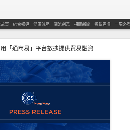
業故事
綜合報導
健康減壓
潮流創意
相關新聞
轉載專欄
一周必
利用「通商易」平台數據提供貿易融資
蘭保險調查：本港中小企對商業及經濟前景重拾信
憂慮經濟有可能下滑及在獲取新客戶和控制業務成本方面