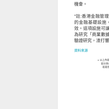
性，亦可以協助企
機會。
用，幫助中小企應
信，適切的保障可
*註:香港金融管
引，讓他們找到對
的金融基礎設施
效。這項設施可
中小企調查由昆士蘭
為研究「商業數
驗證研究，渣打
※ 以上
若分享
資料來源
若是
※ 以上
若分享
若是