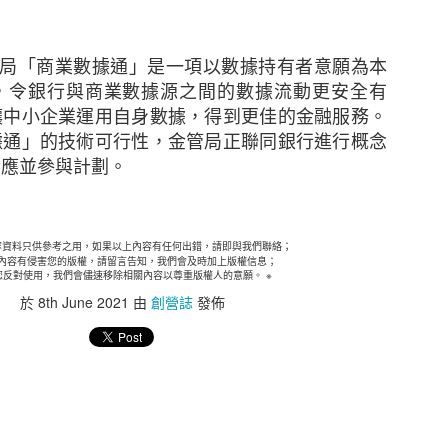
業在業務中斷時迅速應對。在不明朗的經濟環境下，
付設備故障、財產損失和公共責任索償等有可能中斷
以令中小企放心並有信心地專注其業務。我們隨時為
理局「商業數據通」是一項以數據持有者意願為本
其業務最合適、最具成本效益的保險方案。」
，令銀行與商業數據源之間的數據流動更安全有
讓中小企業運用自身數據，得到更佳的金融服務。
保險香港委託於2022年10月進行，訪問來自不同行業合
據通」的技術可行性，金管局正聯同銀行進行概念
響應並參與計劃。
內容資料只供參考之用，如果以上內容有任何出錯，請即與
內容有侵害您的版權，請留言告知，我們會及時加上版
您反對使用，我們會儘速移除相關內容以尊重版權人的意願
內容資料只供參考之用，如果以上內容有任何出錯，請即與我們聯絡；
於
15th February 2023
由
創營誌
發佈
內容有侵害您的版權，請留言告知，我們會及時加上版權信息；
您反對使用，我們會儘速移除相關內容以尊重版權人的意願。 ※
於
8th June 2021
由
創營誌
發佈
0
新增留言