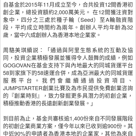
自基金於2015年11月成立至今，合共投資12間香港初
創企業，總投資額約2,000萬美元。 在12間獲注資對
象中，四分之三處於種子輪（Seed）至A輪融資階
段，平均成立時間約為兩年。創辦人平均年齡為32
歲，當中六成創辦人為香港本地企業家。
周駱美琪續説：「通過與阿里生態系統的互動及協
同，投資企業積極發展並獲得令人鼓舞的成績，例如
GOGOVAN在基金支持下與內地最大的同城貨運平台
58到家旗下的58速運合併，成為亞洲最大的同城貨運
服務平台。我們會繼續通過投資項目、
JUMPSTARTER創業比賽及為市民提供免費創業咨詢
的『創業時刻』，致力發掘更多具潛力的初創企業，
積極推動香港的長遠創新創業發展。」
到目前為止，基金共審核逾1,400份來自不同發展階段
的初創企業商業方案，僅今年以來已收到逾900份。其
中近90%的申請者為香港本地的企業家，其他為來自