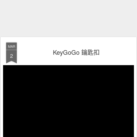
MAR
KeyGoGo 鑰匙扣
2