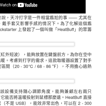
說，天冷打字是一件相當尷尬的事 —— 尤其在
，戴手套又影響手感的情況下。
為了化解這個尷
Kickstarter 上發起了一個叫做「HeatBuff」的眾籌
（紅外短波），能夠放置在鍵盤前方，為你在空中
溫暖。考慮到打字的需求，這款取暖器設置了對手
（20 - 30℃ / 68 - 86 ℉），不用擔心過熱
新的調查發現，本港中小企對商業及經濟前景已重拾信
濟有可能下滑、難於獲取新客戶及業務成本上漲等問題。
調查顯示，近五分之二（39%）的香港中小企表示過去1
隊稱，該設備支持隨心調節角度，能夠兼顧左右兩只
濟前景將更趨悲觀，持相反看法的受訪者則有三分之一（
定它能否將溫暖投射到鼠標那麼遠。
HeatBuff 直接
月的前景時，接近一半（47%）的中小企預計其業務的銷
不是 USB），能效非常出色，可以在 2 - 300