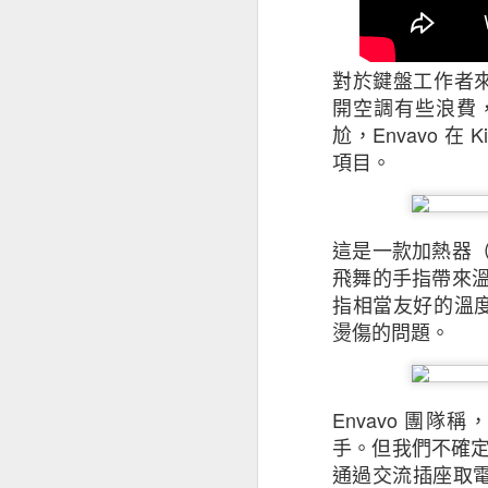
對於鍵盤工作者來
開空調有些浪費
尬，Envavo 在 
項目。
這是一款加熱器
飛舞的手指帶來
指相當友好的溫度區間
昆士蘭保險香港最
燙傷的問題。
香港及其他市場經
是次發表的中小企
Envavo 團
下滑，並曾憂慮經
手。但我們不確
被問及未來12個
通過交流插座取電（
為經濟前景正面。