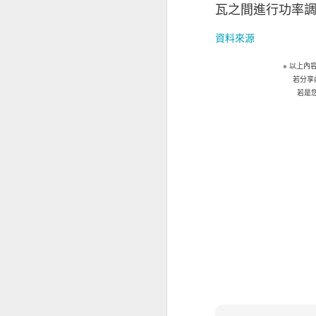
瓦之間進行功率
儘管對前景持樂觀
資料來源
影響其業務表現（
※ 以上
徵狀是：投資者和
若分享
能性外，中小企亦
若是
（34%）。
值得注意的是，越
2020年的18%
基於上述的憂慮，
面的開支，同時繼
中小企正重新考慮
擁有海外業務的本港
接近半數（47%