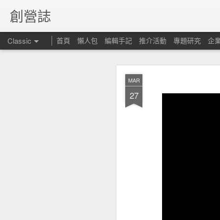
創營誌
Classic
首頁
懶人包
編輯手記
推介活動
專題研究
企
MAR
27
昆士
FEB
15
但仍