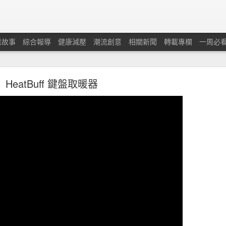
業故事
綜合報導
健康減壓
潮流創意
相關新聞
轉載專欄
一周必
HeatBuff 鍵盤取暖器
蘭保險調查：本港中小企對商業及經濟前景重拾信
憂慮經濟有可能下滑及在獲取新客戶和控制業務成本方面