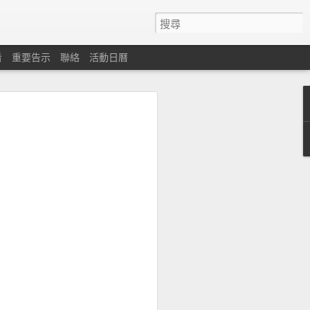
看
重要告示
聯絡
活動日曆
心
遇困難