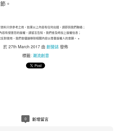
調節。
態度，但不少中小企表示憂慮香港及其他市場的經濟有
38%），該比例較2021年大幅上升8個百分點。他們認
內容資料只供參考之用，如果以上內容有任何出錯，請即與我們聯絡；
消費者信心下跌、全球通脹上升以及本港客戶需求下降
內容有侵害您的版權，請留言告知，我們會及時加上版權信息；
擔心在保留現有客戶及獲取新客戶時面對的困難（37%
您反對使用，我們會儘速移除相關內容以尊重版權人的意願。 ※
於
27th March 2017
由
創營誌
發佈
標籤:
潮流創意
來越多中小企憂慮董事被指控參與不當行為而須承擔
逐漸上升至是次調查顯示的26%，其中一個潛在原因是監管
中小企預計在未來12個月將增加在僱員培訓、僱員人數
續全力控制成本。
增加海外業務
中小企比例為 29%，較2021年的37%有所下降。然
0
新增留言
）中小企仍計劃在未來一至兩年擴大海外業務，再次反映