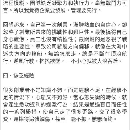
流程模糊、團隊缺乏凝聚力和執行力，毫無戰鬥力可
言。所以我覺得企業要發展，管理要先行。
回想起來，自己第一次創業，滿腔熱血的自信心，卻
忽略了創業所帶來的挑戰性和艱巨性。最後搞得自己
身心疲憊、員工也沒有積極性；最關鍵的是忽視了戰
略的重要性。導致公司發展方向偏移，就像在大海中
迷失方向的輪船，無論怎麼走，總是不斷在頂浪航
行，逆風行駛，搖搖欲墜，一不小心就被大浪吞噬。
四、缺乏經驗
很多創業者不是知識不夠，而是經驗不足，在經驗不
足的情況下，心態又不夠好，當心態失衡的時候，就
會產生急功近利的過激行為。結果是通過盲目而任性
的一系列舉措，使自己走了很多歪路，交了很多學
費，還摔得遍體鱗傷，甚至一蹶不振，鬱鬱而終。