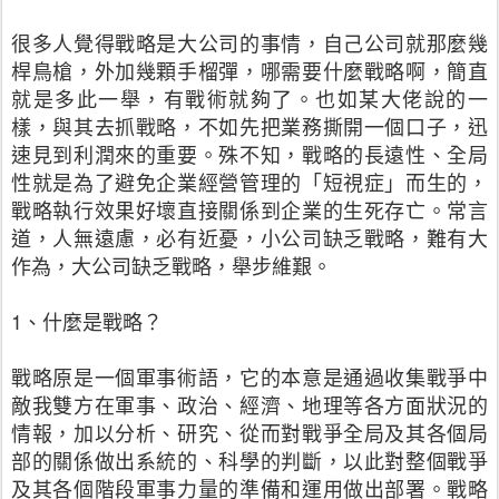
很多人覺得戰略是大公司的事情，自己公司就那麼幾
桿鳥槍，外加幾顆手榴彈，哪需要什麼戰略啊，簡直
就是多此一舉，有戰術就夠了。也如某大佬說的一
樣，與其去抓戰略，不如先把業務撕開一個口子，迅
速見到利潤來的重要。殊不知，戰略的長遠性、全局
性就是為了避免企業經營管理的「短視症」而生的，
戰略執行效果好壞直接關係到企業的生死存亡。常言
道，人無遠慮，必有近憂，小公司缺乏戰略，難有大
作為，大公司缺乏戰略，舉步維艱。
1、什麼是戰略？
戰略原是一個軍事術語，它的本意是通過收集戰爭中
敵我雙方在軍事、政治、經濟、地理等各方面狀況的
情報，加以分析、研究、從而對戰爭全局及其各個局
部的關係做出系統的、科學的判斷，以此對整個戰爭
及其各個階段軍事力量的準備和運用做出部署。戰略