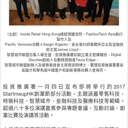
（左起）Inside Retail Hong Kong總經理鍾浩然、FashionTech Asia執行
製作人及
Pacific Ventures合夥人Sergio Argento、安永會計師事務所亞太區金融技
術主管James Lloyd、
智慧城市聯盟召集人楊全盛、投資推廣署初創企業主管陳幗貞、Digital
Devotee創始人及數碼營銷者Taura Edgar、
智慧城市聯盟創辦人及督導委員會主席鄧淑明博士、署理投資推廣署署長
吳國才和畢馬威中國客戶和創新事務合夥人查瑋亮。
投資推廣署一月四日宣布即將舉行的2017
StartmeupHK創業節部分活動，主題涵蓋零售科技、
時裝科技、智慧城市、金融科技及醫療科技等範疇。
超過八十多位演講嘉賓參與專題會議、互動討論、創
業比賽及演講等活動。