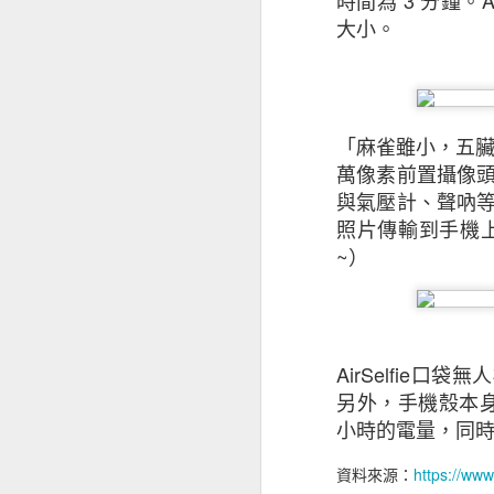
時間為 3 分鐘。Ai
大小。
儘管對前景持樂觀
影響其業務表現（
徵狀是：投資者和
能性外，中小企亦
「麻雀雖小，五臟具
（34%）。
萬像素前置攝像頭
與氣壓計、聲吶等設
值得注意的是，越
照片傳輸到手機
2020年的18%
~）
基於上述的憂慮，
面的開支，同時繼
AirSelfie
中小企正重新考慮
另外，手機殼本
小時的電量，同
擁有海外業務的本港
接近半數（47%
資料來源：
https://www