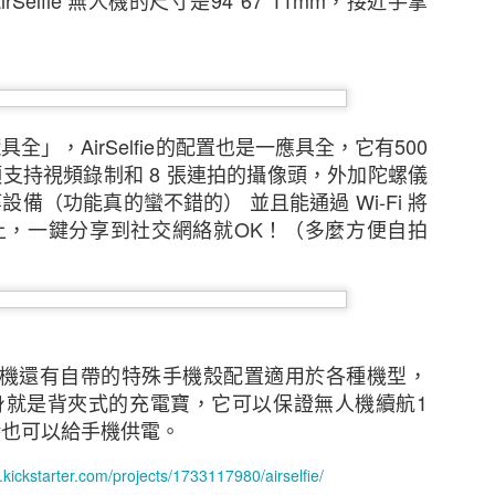
rSelfie 無人機的尺寸是94*67*11mm，接近手掌
態度，但不少中小企表示憂慮香港及其他市場的經濟有
38%），該比例較2021年大幅上升8個百分點。他們認
消費者信心下跌、全球通脹上升以及本港客戶需求下降
擔心在保留現有客戶及獲取新客戶時面對的困難（37%
全」，AirSelfie的配置也是一應具全，它有500
支持視頻錄制和 8 張連拍的攝像頭，外加陀螺儀
備（功能真的蠻不錯的） 並且能通過 Wi-Fi 將
來越多中小企憂慮董事被指控參與不當行為而須承擔
上，一鍵分享到社交網絡就OK！（多麼方便自拍
逐漸上升至是次調查顯示的26%，其中一個潛在原因是監管
中小企預計在未來12個月將增加在僱員培訓、僱員人數
續全力控制成本。
口袋無人機還有自帶的特殊手機殼配置適用於各種機型，
增加海外業務
身就是背夾式的充電寶，它可以保證無人機續航1
時也可以給手機供電。
中小企比例為 29%，較2021年的37%有所下降。然
）中小企仍計劃在未來一至兩年擴大海外業務，再次反映
.kickstarter.com/projects/1733117980/airselfie/