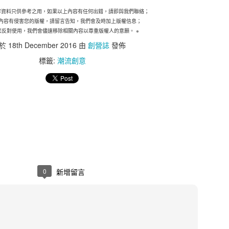
憂。雖然中小企擁有進取的拓展計劃，但他們對跨國保
1年的43%為低。其中，大型中小企以及已經國際化並有意
內容資料只供參考之用，如果以上內容有任何出錯，請即與我們聯絡；
內容有侵害您的版權，請留言告知，我們會及時加上版權信息；
認識最多。至於只有本地業務的受訪中小企中，14%
您反對使用，我們會儘速移除相關內容以尊重版權人的意願。 ※
考慮購買跨國保險。
於
18th December 2016
由
創營誌
發佈
標籤:
潮流創意
區行政總裁及亞洲區區域分銷主管于蕾表示：「雖然部
但他們似乎對明年持審慎樂觀態度，並希望在本港和海
當地法律、市場慣例和保險規定，以至及稅務規例、
市場妥善處理和安排保險並非易事。然而，他們對成本
險管理工具的價值。」
就其關注的業務風險購買相關保險
的業務風險仍然是業務中斷導致收入減少（75%）、核心
0
新增留言
%）。雖然中小企對這些事件的憂慮在過去三年不斷增加，
相關保險以應對以上情況。
務連續性進行規劃對於中小企而言至關重要，這種規劃