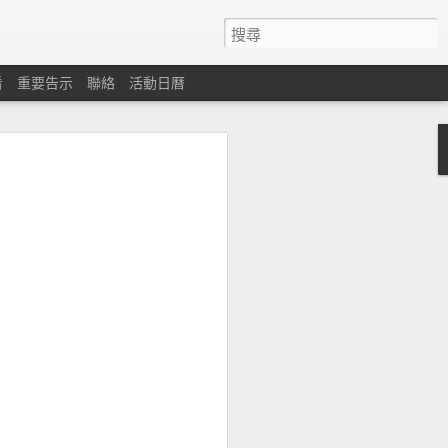
看
重要告示
聯絡
活動日曆
心
遇困難