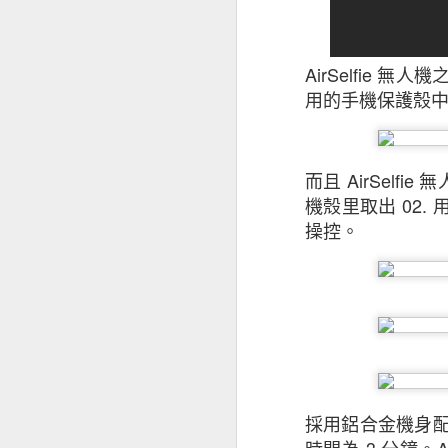
AirSelfie
用的手機保護殼
而且 AirSelf
機殼里取出
02.
操控。
昆士蘭保險香港最
香港及其他市場經
是次發表的中小企
下滑，並曾憂慮經
被問及未來12個
採用鋁合金機身配
為經濟前景正面。