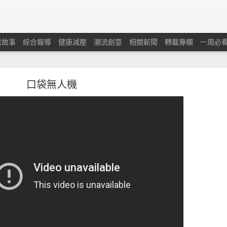
業故事
綜合報導
健康減壓
潮流創意
相關新聞
轉載專欄
一周必
口袋無人機
蘭保險調查：本港中小企對商業及經濟前景重拾信
憂慮經濟有可能下滑及在獲取新客戶和控制業務成本方面