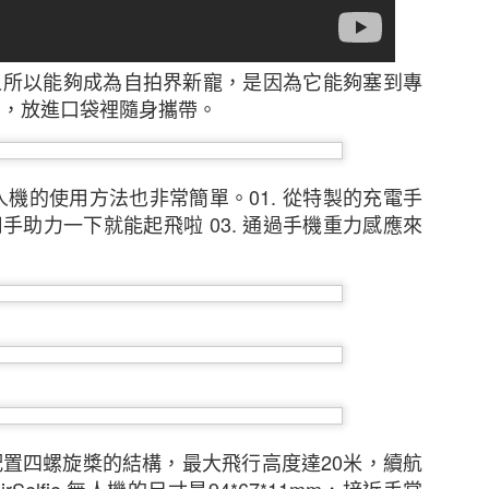
 無人機之所以能夠成為自拍界新寵，是因為它能夠塞到專
中，放進口袋裡隨身攜帶。
ie 無人機的使用方法也非常簡單。
01. 從特製的充電手
 用手助力一下就能起飛啦 03. 通過手機重力感應來
新的調查發現，本港中小企對商業及經濟前景已重拾信
濟有可能下滑、難於獲取新客戶及業務成本上漲等問題。
調查顯示，近五分之二（39%）的香港中小企表示過去1
濟前景將更趨悲觀，持相反看法的受訪者則有三分之一（
月的前景時，接近一半（47%）的中小企預計其業務的銷
置四螺旋槳的結構，最大飛行高度達20米，續航