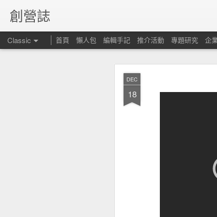
創營誌
Classic
首頁
懶人包
編輯手記
推介活動
專題研究
企
DEC
18
昆士
FEB
15
但仍