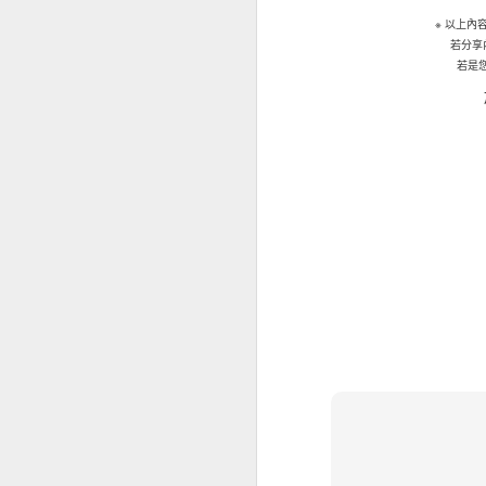
取新客戶方面的擔
37% ，較202
※ 以上
若分享
小企對跨國保險的
若是
場，當中72%會
昆士蘭保險北亞地
能出現負面因素，
要考慮不斷演變的
等，企業要在不同
其忽視保險作為風
只有少數中小企有
本港中小企最關注
及設備故障（69
16%和18%持有
于蕾表示：「就業