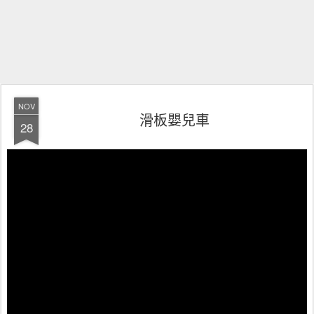
NOV
滑板嬰兒車
28