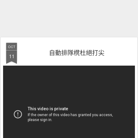
OCT
自動排隊櫈杜絕打尖
11