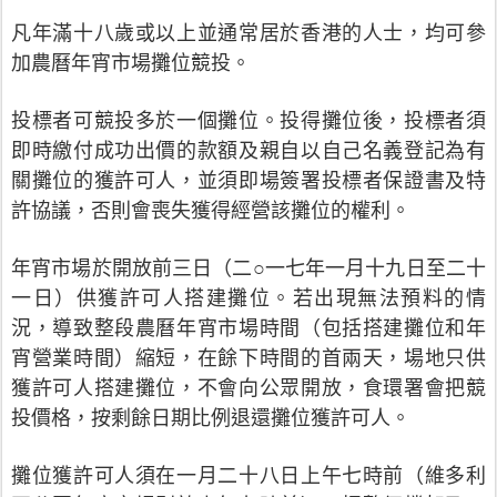
凡年滿十八歲或以上並通常居於香港的人士，均可參
加農曆年宵市場攤位競投。
投標者可競投多於一個攤位。投得攤位後，投標者須
即時繳付成功出價的款額及親自以自己名義登記為有
關攤位的獲許可人，並須即場簽署投標者保證書及特
許協議，否則會喪失獲得經營該攤位的權利。
年宵市場於開放前三日（二○一七年一月十九日至二十
一日）供獲許可人搭建攤位。若出現無法預料的情
況，導致整段農曆年宵市場時間（包括搭建攤位和年
宵營業時間）縮短，在餘下時間的首兩天，場地只供
獲許可人搭建攤位，不會向公眾開放，食環署會把競
投價格，按剩餘日期比例退還攤位獲許可人。
攤位獲許可人須在一月二十八日上午七時前（維多利