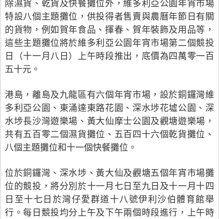
除濕貨、乾貨及快餐攤位外，維多利亞公園年宵市場
特設八個主題攤位，供投得者售賣與農曆年節日有關
的貨物，例如賀年食品、揮春、賀年裝飾及用品等，
這些主題攤位將於維多利亞公園年宵市場第二個競投
日（十一月八日）上午時段推出，底價為四萬零一百
五十元。
港島，離島及九龍區有六個年宵市場，設於銅鑼灣維
多利亞公園、東涌達東路花園、深水埗花墟公園、深
水埗長沙灣遊樂場、黃大仙摩士公園及觀塘遊樂場，
共有五百零二個濕貨攤位、五百四十六個乾貨攤位、
八個主題攤位和十一個快餐攤位。
位於銅鑼灣、深水埗、黃大仙及觀塘五個年宵市場攤
位的競投，將分別於十一月七日至九日及十一月十四
日至十七日於灣仔愛群道十八號伊利沙伯體育館舉
行。每日競投均分上午及下午兩個時段進行，上午時