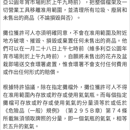
亞公園年宵市場則於上午九時前），把整個檔架及一
切營業工具移離准用範圍，並清理所有垃圾、廢屑和
未售出的商品（不論損毀與否）。
攤位獲許可人亦須明確同意，不會在准用範圍及附近
地方破壞、摧毀、損毀或棄置任何未售出的商品。他
們可以在一月二十八日上午七時前（維多利亞公園年
宵市場則於上午九時前），自願將未售出的花卉及盆
栽即場送交食環署處置，惟食環署不會支付任何費用
或作出任何形式的賠償。
根據特許協議，除在指定攤檔外，攤位獲許可人不得
在准用範圍內存放或貯存或使用氦氣瓶。而每個指定
攤檔可存放或貯存或使用氦氣的分量須等於或低於
《危險品（一般）規例》（第２９５Ｂ章）第７４條
所載無須領取牌照的分量，即一個氣瓶的氦氣，相等
於五升的氦氣。