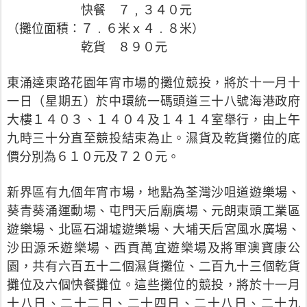
快餐 ７﹐３４０元
（攤位面積：７﹒６米ｘ４﹒８米）
乾貨 ８９０元
東涌達東路花園年宵市場的攤位競投，將於十一月十
一日（星期五）於中環統一碼頭道三十八號海港政府
大樓１４０３、１４０４及１４１４室舉行，由上午
九時三十分直至競投結束為止。濕貨及乾貨攤位的底
價分別為６１０元及７２０元。
新界區有九個年宵市場，地點為荃灣沙咀道遊樂場、
葵青葵涌運動場、屯門天后廟廣場、元朗東頭工業區
遊樂場、北區石湖墟遊樂場、大埔天后宮風水廣場、
沙田源禾遊樂場、西貢萬宜遊樂場及將軍澳寶康公
園，共有六百五十二個濕貨攤位、二百九十三個乾貨
攤位及六個快餐攤位。這些攤位的競投，將於十一月
十八日、二十二日、二十四日、二十八日、二十九