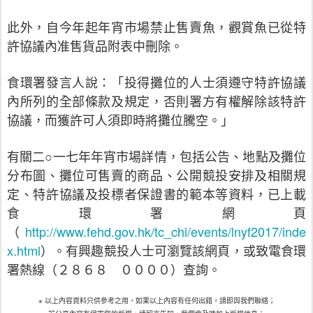
此外，自今年起年宵市場禁止售賣魚，觀賞魚已從特
許協議內准售貨品附表中刪除。
食環署發言人說：「投得攤位的人士須遵守特許協議
內所列的全部條款及規定，否則署方有權解除該特許
協議，而獲許可人須即時將攤位騰空。」
有關二○一七年年宵市場詳情，包括公告、地點及攤位
分布圖、攤位可售賣的商品、公開競投安排及相關規
定、特許協議及投標者保證書的範本等資料，已上載
食環署網頁
http://www.fehd.gov.hk/tc_chi/events/lnyf2017/inde
（
x.html
）。有興趣競投人士可瀏覽該網頁，或致電食環
署熱線（２８６８ ００００）查詢。
※
以上內容資料只供參考之用，如果以上內容有任何出錯，請即與我們聯絡；