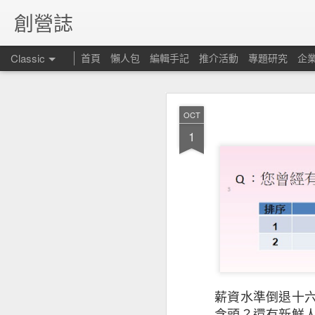
創營誌
Classic
首頁
懶人包
編輯手記
推介活動
專題研究
企
OCT
1
昆士
FEB
15
但仍
薪資水準倒退十
念頭？還有新鮮