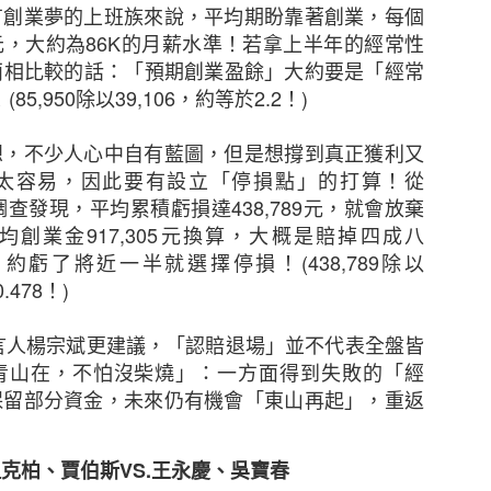
）結果。新冠病毒疫情出現，加速了世界數碼化的發展，並
有創業夢的上班族來說，平均期盼靠著創業，每個
也更形重要。本次調查旨在探討香港採用電子商貿（電
元，大約為
86K
的月薪水準！若拿上半年的經常性
。
兩相比較的話：「預期創業盈餘」大約要是「經常
！
(85,950
除以
39,106
，約等於
2.2
！
)
中旬曾進行一項研究，調查新冠病毒疫情期間，香港消費者
業務時所面對的挑戰。該項調查成功訪問了近1,300名
想，不少人心中自有藍圖，但是想撐到真正獲利又
至54歲，涵蓋多個零售行業。
太容易，因此要有設立「停損點」的打算！從
調查發現，平均累積虧損達
438,789
元，就會放棄
HKIRC總結出以下有效贏取網上顧客心的電商策略六大秘
均創業金
917,305
元換算，大概是賠掉四成八
，約虧了將近一半就選擇停損！
(438,789
除以
渠道進行電子商貿
0.478
！
)
表明公司的本地性質
業域名電郵地址，而非一般免費電郵
言人楊宗斌更建議，「認賠退場」並不代表全盤皆
，以增強消費者信心
青山在，不怕沒柴燒」：一方面得到失敗的「經
TTPs加強顧客信心
保留部分資金，未來仍有機會「東山再起」，重返
護措施，防止數據洩露
祖克柏、賈伯斯
VS.
王永慶、吳寶春
增長