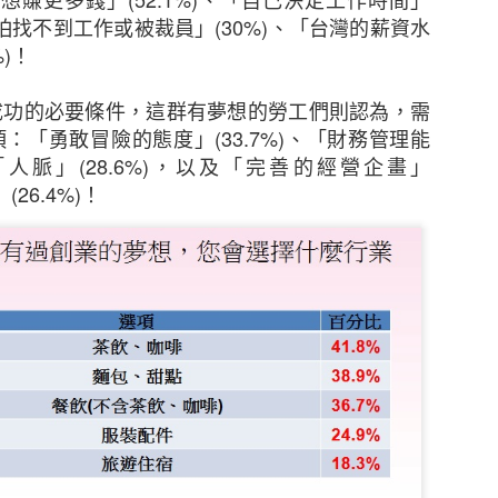
憂。雖然中小企擁有進取的拓展計劃，但他們對跨國保
怕找不到工作或被裁員」
(30%)
、「台灣的薪資水
1年的43%為低。其中，大型中小企以及已經國際化並有意
%)
！
認識最多。至於只有本地業務的受訪中小企中，14%
考慮購買跨國保險。
成功的必要條件，這群有夢想的勞工們則認為，需
項：「勇敢冒險的態度」
(33.7%)
、「財務管理能
區行政總裁及亞洲區區域分銷主管于蕾表示：「雖然部
「人脈」
(28.6%)
，以及「完善的經營企畫」
但他們似乎對明年持審慎樂觀態度，並希望在本港和海
」
(26.4%)
！
當地法律、市場慣例和保險規定，以至及稅務規例、
市場妥善處理和安排保險並非易事。然而，他們對成本
險管理工具的價值。」
就其關注的業務風險購買相關保險
的業務風險仍然是業務中斷導致收入減少（75%）、核心
%）。雖然中小企對這些事件的憂慮在過去三年不斷增加，
相關保險以應對以上情況。
務連續性進行規劃對於中小企而言至關重要，這種規劃