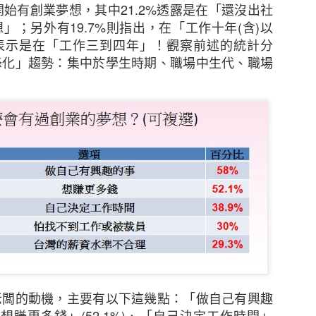
開始有創業夢想，其中
21.2%
透露是在「還沒出社
想」；另外有
19.7%
則指出，在「工作十年
(
含
)
以
態度，但不少中小企表示憂慮香港及其他市場的經濟有
表示是在「工作三到四年」！觀察前述的統計分
38%），該比例較2021年大幅上升8個百分點。他們認
峰化」趨勢：集中於學生時期、職場中生代、職場
消費者信心下跌、全球通脹上升以及本港客戶需求下降
擔心在保留現有客戶及獲取新客戶時面對的困難（37%
來越多中小企憂慮董事被指控參與不當行為而須承擔
逐漸上升至是次調查顯示的26%，其中一個潛在原因是監管
中小企預計在未來12個月將增加在僱員培訓、僱員人數
續全力控制成本。
增加海外業務
中小企比例為 29%，較2021年的37%有所下降。然
老闆的動機，主要有以下這幾點：「做自己有興趣
）中小企仍計劃在未來一至兩年擴大海外業務，再次反映
「想賺更多錢」
(52.1%)
、「自己決定工作時間」