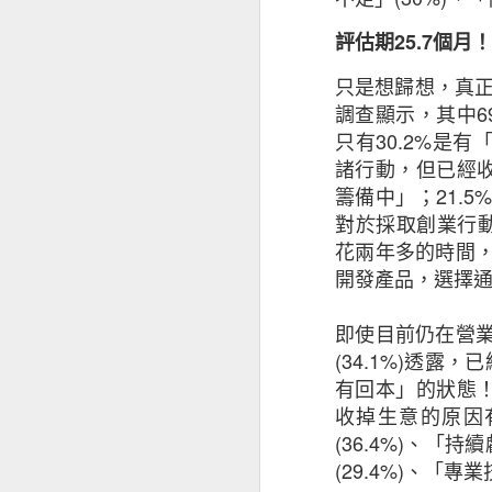
AUG
評估期
25.7
個月！
27
只是想歸想，真
調查顯示，其中
6
只有
30.2%
是有
諸行動，但已經
籌備中」；
21.5%
對於採取創業行
花兩年多的時間
開發產品，選擇
即使目前仍在營
(34.1%)
透露，已
有回本」的狀態
收掉生意的原因
(36.4%)
、「持續
(29.4%)
、「專業