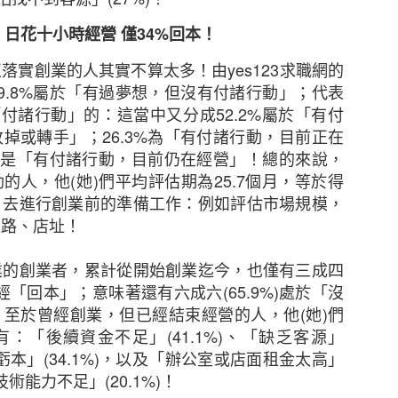
提供有效贏取網上顧客心的電商策略六大秘訣
日花十小時經營
僅
34%
回本！
正落實創業的人其實不算太多！由
yes123
求職網的
9.8%
屬於「有過夢想，但沒有付諸行動」；代表
「付諸行動」的：這當中又分成
52.2%
屬於「有付
收掉或轉手」；
26.3%
為「有付諸行動，目前正在
是「有付諸行動，目前仍在經營」！總的來說，
動的人，他
(
她
)
們平均評估期為
25.7
個月，等於得
，去進行創業前的準備工作：例如評估市場規模，
通路、店址！
業的創業者，累計從開始創業迄今，也僅有三成四
經「回本」；意味著還有六成六
(65.9%)
處於「沒
！至於曾經創業，但已經結束經營的人，他
(
她
)
們
有：「後續資金不足」
(41.1%)
、「缺乏客源」
虧本」
(34.1%)
，以及「辦公室或店面租金太高」
技術能力不足」
(20.1%)
！