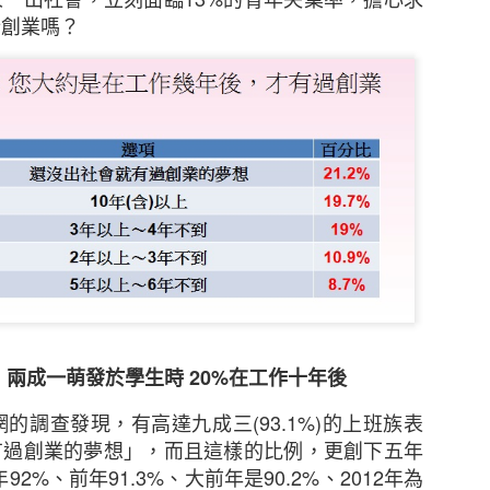
行創業嗎？
新的調查發現，本港中小企對商業及經濟前景已重拾信
濟有可能下滑、難於獲取新客戶及業務成本上漲等問題。
！
兩成一萌發於學生時
20%
在工作十年後
調查顯示，近五分之二（39%）的香港中小企表示過去1
網的調查發現，有高達九成三
(93.1%)
的上班族表
濟前景將更趨悲觀，持相反看法的受訪者則有三分之一（
有過創業的夢想」，而且這樣的比例，更創下五年
月的前景時，接近一半（47%）的中小企預計其業務的銷
年
92%
、前年
91.3%
、大前年是
90.2%
、
2012
年為