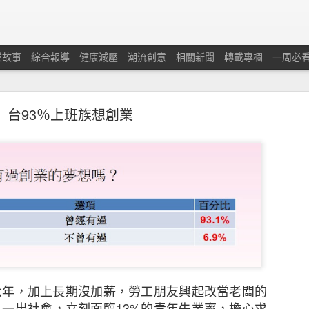
業故事
綜合報導
健康減壓
潮流創意
相關新聞
轉載專欄
一周必
台93％上班族想創業
蘭保險調查：本港中小企對商業及經濟前景重拾信
憂慮經濟有可能下滑及在獲取新客戶和控制業務成本方面
六年，加上長期沒加薪，勞工朋友興起改當老闆的
人一出社會，立刻面臨
13%
的青年失業率，擔心求