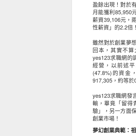
2021」（調查
盈餘出現！對於
變化，而網絡安全
月能獲利
85,950
絡安全的密切關係
薪資
39,106
元，
性薪資」的
2.2
倍
HKIRC於六月
及零售商開展網上
雖然對於創業夢
家，年齡層介乎18
回本，其實不算
yes123
求職網的
根據調查結果， 
經營，以前述平
(47.8%)
的資金
1. 使用多元銷售
917,305
，約等於
2. 使用數碼身分
3. 使用專用的企
yes123
求職網發
4. 選用最佳域名
輸，畢竟「留得
5. 網站應採用 H
驗」，另一方面
6. 專注於數據保
創業市場！
夢幻創業典範：
香港電商業務有所