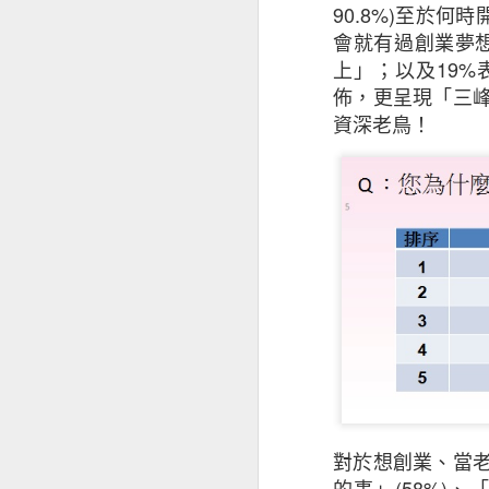
90.8%)
至於何時
會就有過創業夢
儘管對前景持樂觀
上」；以及
19%
影響其業務表現（
佈，更呈現「三
徵狀是：投資者和
資深老鳥！
能性外，中小企亦
（34%）。
值得注意的是，越
2020年的18%
基於上述的憂慮，
面的開支，同時繼
中小企正重新考慮
擁有海外業務的本港
對於想創業、當
接近半數（47%
的事」
(58%)
、