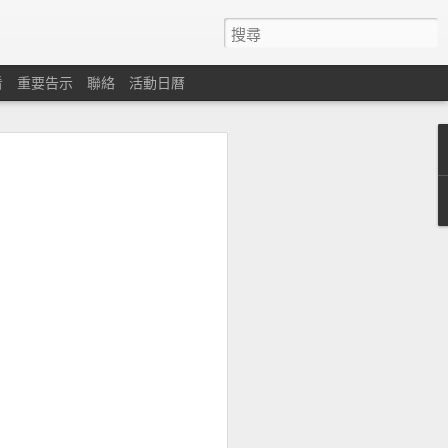
看
重要告示
聯絡
活動日曆
心
遇困難