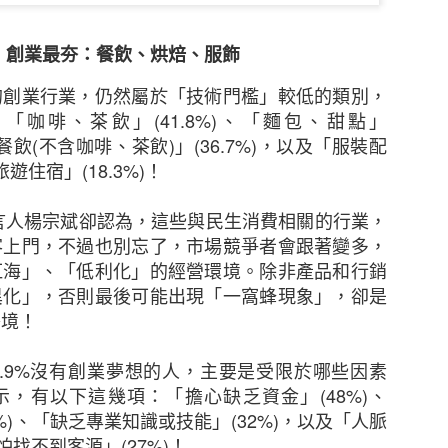
業在業務中斷時迅速應對。在不明朗的經濟環境下，
付設備故障、財產損失和公共責任索償等有可能中斷
以令中小企放心並有信心地專注其業務。我們隨時為
！
創業最夯：餐飲、烘焙、服飾
其業務最合適、最具成本效益的保險方案。」
的創業行業，仍然屬於「技術門檻」較低的類別，
：「咖啡、茶飲」
(41.8%)
、「麵包、甜點」
保險香港委託於2022年10月進行，訪問來自不同行業合
餐飲
(
不含咖啡、茶飲
)
」
(36.7%)
，以及「服裝配
旅遊住宿」
(18.3%)
！
內容資料只供參考之用，如果以上內容有任何出錯，請即與
內容有侵害您的版權，請留言告知，我們會及時加上版
言人楊宗斌卻認為，這些與民生消費相關的行業，
您反對使用，我們會儘速移除相關內容以尊重版權人的意願
客上門，不過也別忘了，市場競爭者會跟著變多，
於
15th February 2023
由
創營誌
發佈
紅海」、「低利化」的經營環境。除非產品和行銷
異化」，否則最後可能出現「一窩蜂現象」，卻是
窘境！
0
新增留言
.9%
沒有創業夢想的人，主要是受限於哪些因素
示，有以下這幾項：「擔心缺乏資金」
(48%)
、
%)
、「缺乏專業知識或技能」
(32%)
，以及「人脈
怕找不到客源」
(27%)
！