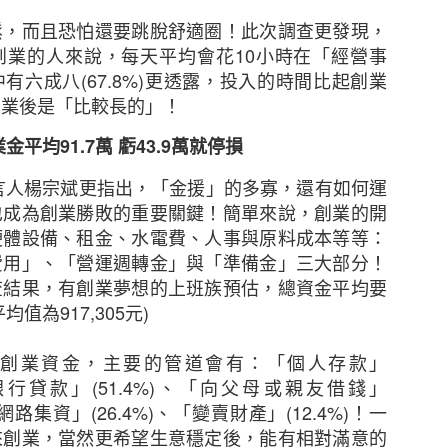
鬆，而且恐怕還要跳脫舒適圈！此次調查更發現，
創業的人來說，每天平均會花
10
小時在「經營事
中有六成八
(67.8%)
更透露，投入的時間比起創業
創業後是「比較長的」！
業金平均
91.7
萬
虧
43.9
萬就停損
言人楊宗斌更指出，「金援」的多寡，還有如何運
也成為創業勝敗的重要關鍵！簡單來說，創業的開
硬體設備、租金、水電費、人事與原料成本等等：
費用」、「營運週轉金」與「準備金」三大部分！
全問卷調查2021」結果
查結果，有創業夢想的上班族預估，總資金平均要
平均值為
917,305
元
)
展．2020年有91%受訪者曾於網上購物
創業資金，主要的管道會有：「個人存款」
過與其網購相關的可疑訊息
銀行貸款」
(51.4%)
、「向父母或親友借錢」
網路集資」
(26.4%)
、「變賣財產」
(12.4%)
！一
理有限公司（簡稱「HKIRC」 ）今日公布「香港電商
來創業，當然更希望生意穩定後，能有相對滿意的