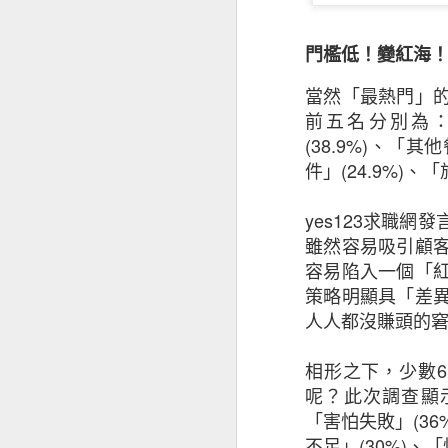
性，亦可以協助企
用，幫助中小企應
信，適切的保障可
門檻低！變紅海
引，讓他們找到對
當然「最熱門」
前五名分別為
中小企調查由昆士蘭
(38.9%)
、「其他
件」
(24.9%)
、「
※ 以上
若分享
yes123
求職網發
若是
雖然容易吸引顧
容易陷入一個「
策略明顯具「差
人人都沒賺頭的
相形之下，少數
6
呢？此次調查顯
「害怕失敗」
(36
不足」
(30%)
、「