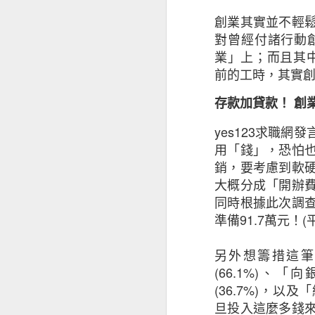
創業其實並不輕
對曾經付諸行動
業」上；而且其
前的工時，其實
存款加貸款！
創
yes123
求職網發
用「錢」，恐怕
銷，要考慮到軟
大概分成「開辦
「香港電商與網絡安
同時根據此次調
準備
91.7
萬元！
(
疫情加速本地電商發
另外想籌措這筆
36% 電商顧客收
(66.1%)
、「向
(36.7%)
，以及「
香港互聯網註冊管
旦投入這麼多錢