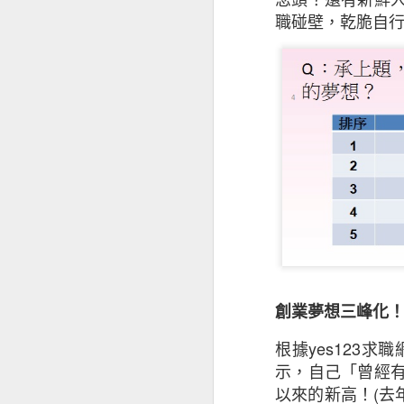
職碰壁，乾脆自
昆士蘭保險香港最
香港及其他市場經
創業夢想三峰化
是次發表的中小企
根據
yes123
求職
下滑，並曾憂慮經
示，自己「曾經
被問及未來12個
以來的新高！
(
去
為經濟前景正面。