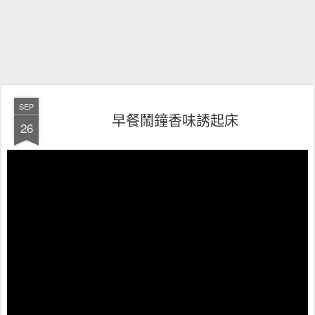
SEP
早餐鬧鐘香味誘起床
26