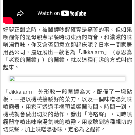
好夢正酣之時，被鬧鐘吵醒確實是痛苦的事。但如果
喚醒你的是母親煮早餐時切東西的聲音，和濃濃的味
噌湯香味，你又會否願意立即起床呢？日本一間家居
用品公司，最近展出一款名為「
Jikkalarm
」（意思為
「老家的鬧鐘」）的鬧鐘，就以這種有趣的方式叫你
起床。
「
Jikkalarm
」外形較一般鬧鐘為大，配備了一塊砧
板、一把以機械接駁好的菜刀，以及一個味噌湯氣味
噴霧器，用家可透過手機預設響鬧時間。時間一到，
機械就會做出切菜的動作，發出「咯咯聲」，同時噴
霧器亦噴出味噌湯氣味的噴霧。用家聽到這種親切的
切菜聲，加上味噌湯香味，定必為之醒神。