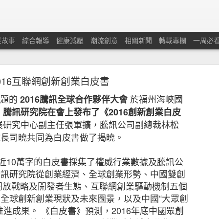
業故事
綜合報導
健康減壓
潮流創意
相關新聞
轉載專欄
一周必
016互聯網創新創業白皮書
題的
於福州海峽國
2016
騰訊全球合作夥伴大會
，
騰訊研究院在會上發布了《
2016
創新創業白皮
展研究中心副主任張軍擴，騰訊公司副總裁林松
蘭保險調查：本港中小企對商業及經濟前景重拾信
院長司曉共同為白皮書做了揭曉。
憂慮經濟有可能下滑及在獲取新客戶和控制業務成本方面
近
10
萬字的白皮書採集了權威行業數據及騰訊公
騰訊研究院從創業經濟、全球創業形勢、中國雙創
開放戰略及開發者生態、互聯網創業驅動機制五個
了全球創新創業現狀及未來圖景，以及中國
“
大眾創
推進成果。
《白皮書》預測，
2016
年底中國眾創