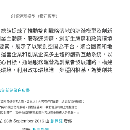
）結果。新冠病毒疫情出現，加速了世界數碼化的發展，並
也更形重要。本次調查旨在探討香港採用電子商貿（電
。
創業漣漪模型（鑽石模型）
中旬曾進行一項研究，調查新冠病毒疫情期間，香港消費者
》總結提煉了推動雙創戰略落地的漣漪模型及創新
業務時所面對的挑戰。該項調查成功訪問了近1,300名
創業主體層、服務運營層、創新生態層和政策環境
至54歲，涵蓋多個零售行業。
個要素，展示了以眾創空間為平台，聚合國家和地
、運營企業和創業企業多主體的創新互動系統，以
HKIRC總結出以下有效贏取網上顧客心的電商策略六大秘
核心目標，通過服務運營為創業者發展鋪路，構建
長環境，利用政策環境進一步穩固根基，為雙創共
渠道進行電子商貿
表明公司的本地性質
業域名電郵地址，而非一般免費電郵
6
創新創業白皮書
，以增強消費者信心
容資料只供參考之用，如果以上內容有任何出錯，請即與我們聯絡；
TTPs加強顧客信心
內容有侵害您的版權，請留言告知，我們會及時加上版權信息；
護措施，防止數據洩露
您反對使用，我們會儘速移除相關內容以尊重版權人的意願。
※
於
26th September 2016
由
創營誌
發佈
增長
標籤:
相關新聞