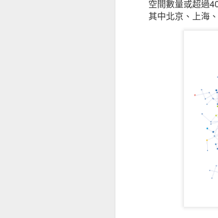
空間數量或超過
4
其中北京、上海
昆士蘭保險香港最
香港及其他市場經
是次發表的中小企
下滑，並曾憂慮經
被問及未來12個
為經濟前景正面。