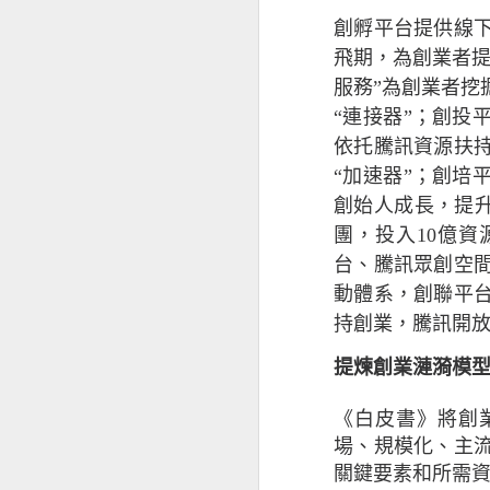
創孵平台提供線
飛期，為創業者提
服務”為創業者挖
“連接器”；創投
依托騰訊資源扶
“加速器”；創培
創始人成長，提升
團，投入10億
台、騰訊眾創空
動體系，創聯平台
「香港電商與網絡安
持創業，騰訊開
疫情加速本地電商發
提煉創業漣漪模
36% 電商顧客收
《白皮書》將創
場、規模化、主
香港互聯網註冊管
關鍵要素和所需