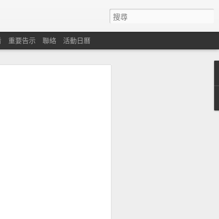
看
重要告示
聯絡
活動日曆
心
遇困難