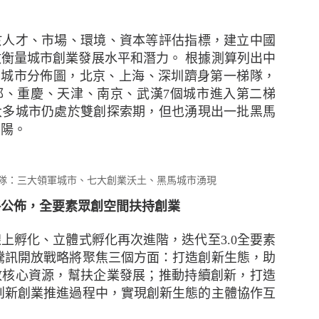
業在業務中斷時迅速應對。在不明朗的經濟環境下，
付設備故障、財產損失和公共責任索償等有可能中斷
以令中小企放心並有信心地專注其業務。我們隨時為
於人才、市場、環境、資本等評估指標，建立中國
其業務最合適、最具成本效益的保險方案。」
數衡量城市創業發展水平和潛力。
根據測算列出中
活力城市分佈圖，北京、上海、深圳躋身第一梯隊，
保險香港委託於2022年10月進行，訪問來自不同行業合
都、重慶、天津、南京、武漢7個城市進入第二梯
大多城市仍處於雙創探索期，但也湧現出一批黑馬
內容資料只供參考之用，如果以上內容有任何出錯，請即與
貴陽。
內容有侵害您的版權，請留言告知，我們會及時加上版
您反對使用，我們會儘速移除相關內容以尊重版權人的意願
隊：三大領軍城市、七大創業沃土、黑馬城市湧現
於
15th February 2023
由
創營誌
發佈
戰略公佈，全要素眾創空間扶持創業
上孵化、立體式孵化再次進階，迭代至3.0全要素
0
新增留言
16騰訊開放戰略將聚焦三個方面：打造創新生態，助
放核心資源，幫扶企業發展；推動持續創新，打造
創新創業推進過程中，實現創新生態的主體協作互