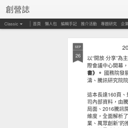
創營誌
Classic
首頁
懶人包
編輯手記
推介活動
專題研究
企
2
SEP
26
以
“
開放
·
分享
”
為主
際會議中心開幕
國務院發
書》。
昆士
FEB
濤、騰訊研究院
15
但仍
這本長達
160
頁、
司內部資料，由
局面、
2016
騰訊
維度，全面解析
業、萬眾創新
”
的