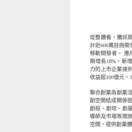
AUG
27
從整體看，騰訊開
計近600萬註冊
移動開發者。
應
期增長18%，新
力的上市企業達到
收益超100億元
聯合創業為創業
創空間結成關係
創投、創培、創
導師及市場等開
空間，提供創業