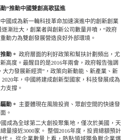
驅動”推動中國雙創高歌猛進
態度，但不少中小企表示憂慮香港及其他市場的經濟有
，中國成為新一輪科技革命加速演進中的創新創業
38%），該比例較2021年大幅上升8個百分點。他們認
量逐漸壯大，創業者與創新公司數量井噴，“政府
消費者信心下跌、全球通脹上升以及本港客戶需求下降
擔心在保留現有客戶及獲取新客戶時面對的困難（37%
雙重動力為雙創發展營造良好外部環境。
府推動。
政府層面的利好政策和幫扶計劃頻出，尤
來越多中小企憂慮董事被指控參與不當行為而須承擔
個新高度。
最醒目的是2016年兩會，政府報告強調
逐漸上升至是次調查顯示的26%，其中一個潛在原因是監管
，大力發展新經濟”，政策向新動能、新產業、新
。
2020年，中國將建成創新型國家，科技發展成為
中小企預計在未來12個月將增加在僱員培訓、僱員人數
有力支撐。
續全力控制成本。
場驅動。
主要體現在風險投資、眾創空間的快速發
增加海外業務
方面。
中國成為全球第二大創投聚集地，僅次於美國，天
中小企比例為 29%，較2021年的37%有所下降。然
總量接近3000家。
整個2016年度，投資總額預計
）中小企仍計劃在未來一至兩年擴大海外業務，再次反映
時代。
從企業數量上看，熱點領域獨角獸企業爆