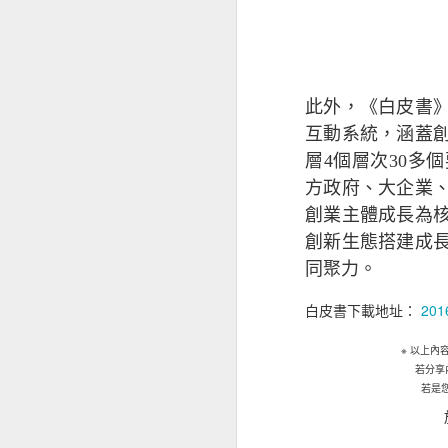
2021」（調查
變化，而網絡安全
絡安全的密切關係
HKIRC於六月
此外，《白皮書
及零售商開展網上
互動系統，涵蓋
家，年齡層介乎18
層4個層次30多
方政府、大企業
根據調查結果， 
創業主體成長為
創新生態搭建成
1. 使用多元銷售
同聚力。
2. 使用數碼身分
3. 使用專用的企
白皮書下載地址：
201
4. 選用最佳域名
※
以上內
5. 網站應採用 H
若分享
6. 專注於數據保
若是
香港電商業務有所