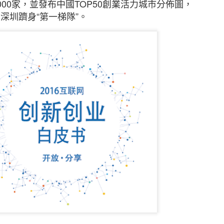
000
家，並發布中國
TOP50
創業活力城市分佈圖，
、深圳躋身
“
第一梯隊
”
。
新的調查發現，本港中小企對商業及經濟前景已重拾信
濟有可能下滑、難於獲取新客戶及業務成本上漲等問題。
調查顯示，近五分之二（39%）的香港中小企表示過去1
濟前景將更趨悲觀，持相反看法的受訪者則有三分之一（
月的前景時，接近一半（47%）的中小企預計其業務的銷