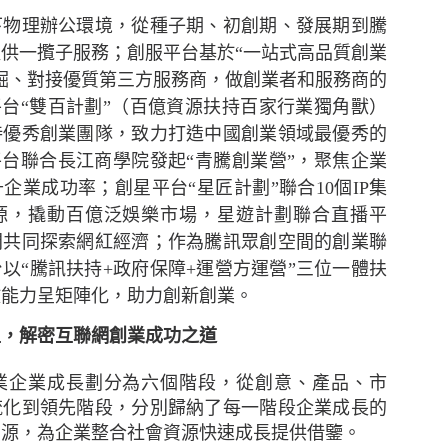
下物理辦公環境，從種子期、初創期、發展期到騰
供一攬子服務；創服平台基於“一站式高品質創業
掘、對接優質第三方服務商，做創業者和服務商的
平台“雙百計劃”（百億資源扶持百家行業獨角獸）
持優秀創業團隊，致力打造中國創業領域最優秀的
平台聯合長江商學院發起“青騰創業營”，聚焦企業
企業成功率；創星平台“星匠計劃”聯合10個IP集
資源，撬動百億泛娛樂市場，星遊計劃聯合直播平
間共同探索網紅經濟；作為騰訊眾創空間的創業聯
以“騰訊扶持+政府保障+運營方運營”三位一體扶
全問卷調查2021」結果
放能力呈矩陣化，助力創新創業。
展．2020年有91%受訪者曾於網上購物
型，解密互聯網創業成功之道
過與其網購相關的可疑訊息
業企業成長劃分為六個階段，從創意、產品、市
流化到領先階段，分別歸納了每一階段企業成長的
理有限公司（簡稱「HKIRC」 ）今日公布「香港電商
資源，為企業整合社會資源快速成長提供借鑒。