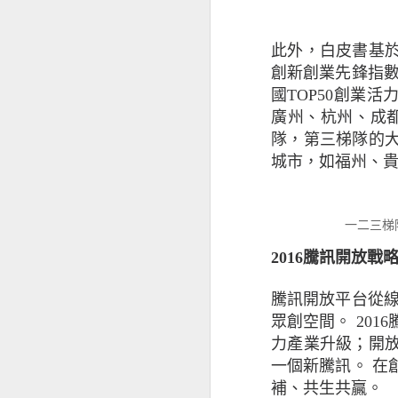
性，亦可以協助企
用，幫助中小企應
信，適切的保障可
此外，白皮書基
引，讓他們找到對
創新創業先鋒指
國TOP50創業
中小企調查由昆士蘭
廣州、杭州、成
隊，第三梯隊的
※ 以上
城市，如福州、
若分享
若是
一二三梯
2016騰訊開放
騰訊開放平台從線
眾創空間。
20
力產業升級；開
一個新騰訊。
在
補、共生共贏。