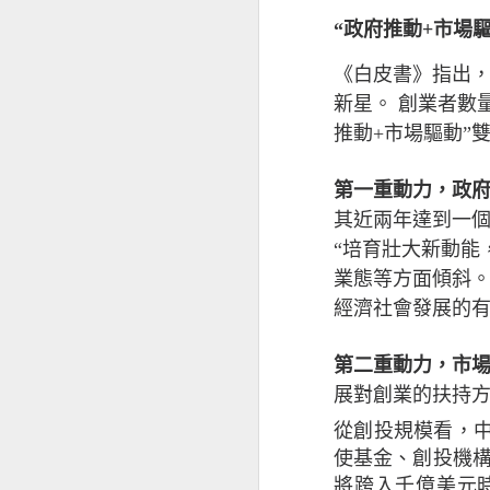
“政府推動+市場
儘管對前景持樂觀
《白皮書》指出
影響其業務表現（
新星。
創業者數
徵狀是：投資者和
能性外，中小企亦
推動+市場驅動”
（34%）。
第一重動力，政
值得注意的是，越
其近兩年達到一
2020年的18%
“培育壯大新動能
業態等方面傾斜
基於上述的憂慮，
經濟社會發展的
面的開支，同時繼
第二重動力，市
中小企正重新考慮
展對創業的扶持
從創投規模看，
擁有海外業務的本港
使基金、創投機構
接近半數（47%
將跨入千億美元