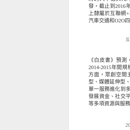
取新客戶方面的擔
發，截止到201
37% ，較202
上隸屬於互聯網
小企對跨國保險的
汽車交通和O2O
場，當中72%會
昆士蘭保險北亞地
互
能出現負面因素，
要考慮不斷演變的
等，企業要在不同
《白皮書》預測，
其忽視保險作為風
2014-2015年
方面，眾創空間
只有少數中小企有
型、媒體延伸型
單一服務進化到
本港中小企最關注
發展資金、社交
及設備故障（69
等多項資源與服
16%和18%持有
于蕾表示：「就業
2