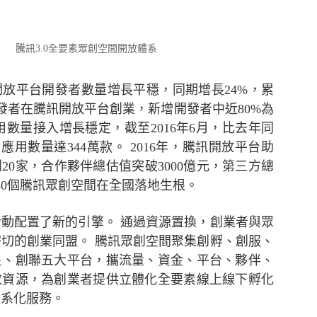
提供有效贏取網上顧客心的電商策略六大秘訣
騰訊3.0全要素眾創空間開放體系
放平台開發者數量增長平穩，同期增長24%，累
開發者在騰訊開放平台創業，新增開發者中近80%為
用數量接入增長穩定，截至2016年6月，比去年同
增應用數量達344萬款。
2016年，騰訊開放平台助
20家，合作夥伴總估值突破3000億元，第三方總
，30個騰訊眾創空間在全國落地生根。
活動配置了新的引擎。
通過資源置換，創業者與眾
密切的創業同盟。
騰訊眾創空間聚集創孵、創服、
星、創聯五大平台，攜流量、資金、平台、夥伴、
放資源，為創業者提供立體化全要素線上線下孵化
體系化服務。