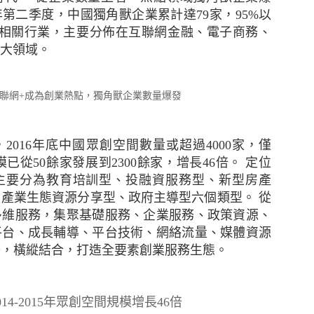
憂。雖然中小企擁有進取的拓展計劃，但他們對跨國保
6年第二季度，中國獨角獸企業累計達79家，95%以
1年的43%為低。其中，大型中小企以及已經國際化並有意
+相關行業，主要分佈在互聯網金融、電子商務、
認識最多。至於只有本地業務的受訪中小企中，14%
四大領域。
考慮購買跨國保險。
區行政總裁及亞洲區區域分銷主管于蕾表示：「雖然部
聯網+成為創業熱點，獨角獸企業數量爆發
但他們似乎對明年持審慎樂觀態度，並希望在本港和海
當地法律、市場慣例和保險規定，以至及稅務規例、
市場妥善處理和安排保險並非易事。然而，他們對成本
2016年底中國眾創空間數量或超過4000家，僅
險管理工具的價值。」
間規模已從50餘家發展到2300餘家，增長46倍。
定位
主要分為教育培訓型、投融資服務型、新型房產
就其關注的業務風險購買相關保險
、產業生態資源分享型、政府主導型六個類型。
從
多維服務，集聚基礎服務、企業服務、政策資源、
的業務風險仍然是業務中斷導致收入減少（75%）、核心
平台、成長輔導、平台技術、網絡流量、媒體資源
%）。雖然中小企對這些事件的憂慮在過去三年不斷增加，
務，橫縱結合，打造全要素創業服務生態。
相關保險以應對以上情況。
務連續性進行規劃對於中小企而言至關重要，這種規劃
014-2015年眾創空間規模增長46倍