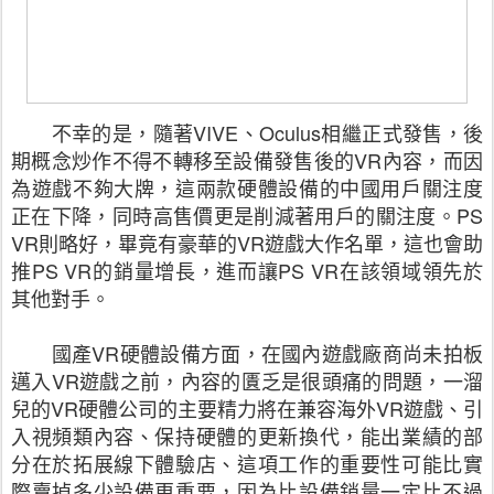
不幸的是，隨著
VIVE
、
Oculus
相繼正式發售，後
期概念炒作不得不轉移至設備發售後的
VR
內容，而因
為遊戲不夠大牌，這兩款硬體設備的中國用戶關注度
正在下降，同時高售價更是削減著用戶的關注度。
PS
VR
則略好，畢竟有豪華的
VR
遊戲大作名單，這也會助
推
PS VR
的銷量增長，進而讓
PS VR
在該領域領先於
其他對手。
國產
VR
硬體設備方面，在國內遊戲廠商尚未拍板
邁入
VR
遊戲之前，內容的匱乏是很頭痛的問題，一溜
兒的
VR
硬體公司的主要精力將在兼容海外
VR
遊戲、引
入視頻類內容、保持硬體的更新換代，能出業績的部
分在於拓展線下體驗店、這項工作的重要性可能比實
際賣掉多少設備更重要，因為比設備銷量一定比不過