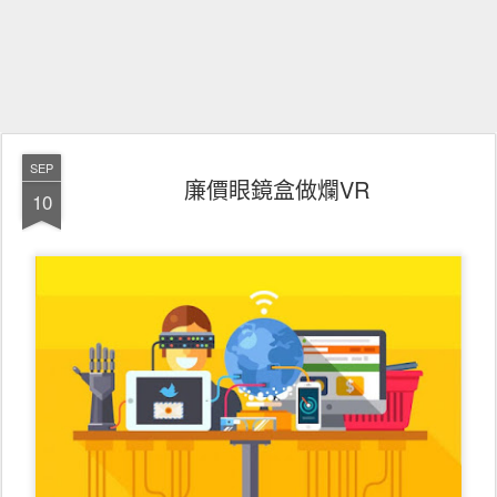
SEP
廉價眼鏡盒做爛VR
10