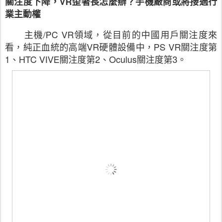
關注度下降，
VR
歪著長怎麼辦？手機廠商或將接過行
業主動權
主機
/PC VR
領域，從目前的中國用戶關注度來
看，純正血統的高端
VR
硬體設備中，
PS VR
關注度第
1
、
HTC VIVE
關注度第
2
、
Oculus
關注度第
3
。