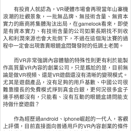
有投資人就認為，
VR
硬體市場會再現當年
山寨
機
浪潮的壯觀景象，一批無品牌、無技術含量、無資本
實力的廠商將集體淘汰出局，在
gamelook
看來，即使
是有資本實力、有技術含量的公司如果長期找不到收
入和利潤來源也會大批倒下，不過在這個淘汰賽的過
程中一定會出現靠賣眼鏡盒悶聲發財的低調土老闆。
而
VR
非常強調內容體驗的特殊性則更有利於能製
作高質量
VR
內容的創業公司，只是尷尬的是，目前無
論是做
VR
視頻、還是
VR
遊戲還沒有清晰的變現模式。
尤其是遊戲產品，沒有足夠的用戶基數、中國公司很
難靠擅長的免費模式掙到真金白銀，更何況很多盒子
連手柄都沒有，只能看、沒有互動的眼鏡盒請問能支
持做什麼遊戲？
作為經歷過
android
、
iphone
崛起的一代人，客觀
上評價，目前直接面向普通用戶的
VR
內容創業的條件