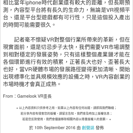
相比當年
iphone
時代創業還有較大的距離，但長期預
測，內容型平台將有長久的生命力，無論是
VR
視頻平
台、還是平台型遊戲都有可行性，只是這個投入產出
的時間可能需要很久。
記者毫不懷疑
VR
對整個行業所帶來的革新，但在
現實面前，還是切忌步子太快，我們需要
VR
市場調整
到相對穩定的發展姿勢，只有這樣整個產業鏈才能在
各個環節進行有效的積累，正著長大也好、歪著長大
也好，當
VR
硬體市場的發展路徑變得更加清晰、開始
出現標準化並具規模效應的設備之時，
VR
內容創業的
市場時機才會真正成熟。
From
：
Gamelook VR歪長
※
以上內容資料只供參考之用，如果以上內容有任何出錯，請即與我們聯絡；
若分享內容有侵害您的版權，請留言告知，我們會及時加上版權信息；
若是您反對使用，我們會儘速移除相關內容以尊重版權人的意願。
※
於
10th September 2016
由
創營誌
發佈