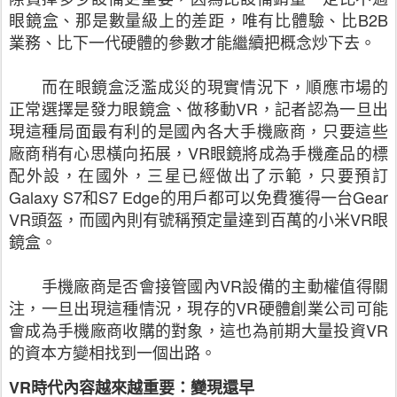
眼鏡盒、那是數量級上的差距，唯有比體驗、比
B2B
業務、比下一代硬體的參數才能繼續把概念炒下去。
而在眼鏡盒泛濫成災的現實情況下，順應市場的
正常選擇是發力眼鏡盒、做移動
VR
，記者認為一旦出
現這種局面最有利的是國內各大手機廠商，只要這些
廠商稍有心思橫向拓展，
VR
眼鏡將成為手機產品的標
配外設，在國外，三星已經做出了示範，只要預訂
Galaxy
S7
和
S7 Edge
的用戶都可以免費獲得一台
Gear
VR
頭盔，而國內則有號稱預定量達到百萬的小米
VR
眼
鏡盒。
手機廠商是否會接管國內
VR
設備的主動權值得關
注，一旦出現這種情況，現存的
VR
硬體創業公司可能
會成為手機廠商收購的對象，這也為前期大量投資
VR
的資本方變相找到一個出路。
VR
時代內容越來越重要：變現還早