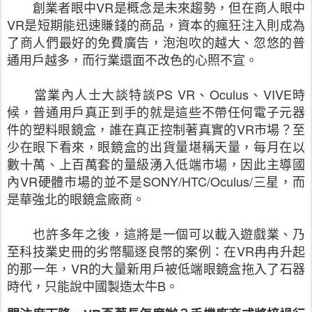
創業者眼中
VR
是概念是未來趨勢，但在商人眼中
VR
是短期能迅速賺錢的商品，資本的瘋狂注入則成為
了商人們最好的免費廣告，泡泡吹的越大、忽悠的普
通用戶越多，而行業還面不改色的心照不宣。
當業內人士大談特談
PS VR
、
Oculus
、
VIVE
時
候，普通用戶真正到手的就是這些不帶任何電子元器
件的塑料眼鏡盒，誰在真正控制著真實的
VR
市場？至
少在眼下看來，眼鏡盒的出貨量堪稱天量，每月在以
數十萬、上百萬套的量級湧入低端市場，因此主導國
內
VR
硬體市場的並不是
SONY
/HTC/Oculus/
三星
，而
是華強北的眼鏡盒廠商。
也許多年之後，這將是一個可以載入遊戲業、乃
至
科技業
史冊的劣幣驅逐良幣的案例：在
VR
冉冉升起
的那一年，
VR
的大量新用戶被低端眼鏡盒拖入了石器
時代，只能說中國製造太牛
B
。