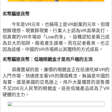
劣幣驅逐良幣
今年是
VR
元年，也稱得上是
VR
創業的元年，但理
想歸理想、現實歸現實，行業人士認為
VR
高舉高打、
但真實的
VR
市場卻「
Low
的多」，這種認知差異已成
為巨大的陷阱，極易產生誤導。而在記者看來，也正
因為這樣，中國的
VR
市場將以其獨特的方式成長。
劣幣驅逐良幣：低端眼鏡盒才是用戶端的主流
毋庸置疑的是，廉價的眼鏡盒正在迅速吃掉
VR
的
入
門
市場、快速透支著
VR
的價值概念，無論是中國的
淘寶、還是美國的亞馬遜上，用戶大量購買的是售價
不足
200
元人民幣的眼鏡盒，這些低端產品成為了
VR
硬體的主力。