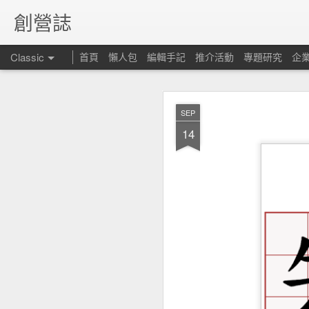
創營誌
Classic
首頁
懶人包
編輯手記
推介活動
專題研究
企
SEP
14
昆士
FEB
15
但仍