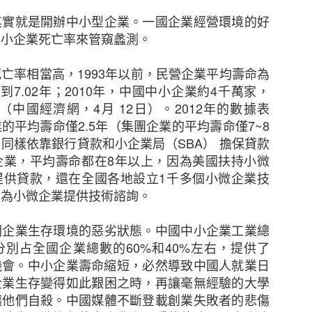
其實就是開辦中小型企業。一國企業經營環境的好
態度，但不少中小企表示憂慮香港及其他市場的經濟有
中小企業死亡率來管窺蠡測。
38%），該比例較2021年大幅上升8個百分點。他們認
消費者信心下跌、全球通脹上升以及本港客戶需求下降
死亡率相當高，
1993
年以前，民營企業平均壽命為
擔心在保留現有客戶及獲取新客戶時面對的困難（37%
高到
7.02
年；
2010
年，中國中小企業約
4
千萬家，
（中國經濟網，
4
月
12
日）。
2012
年的數據表
業的平均壽命僅
2.5
年（集團企業的平均壽命僅
7~8
來越多中小企憂慮董事被指控參與不當行為而須承擔
，同樣依靠銀行貸款和小企業局（
SBA
）
擔保貸款
逐漸上升至是次調查顯示的26%，其中一個潛在原因是監管
企業，平均壽命都在
8
年以上，因為美國扶持小微
提供貸款，還在全國各地設立
1
千多個小微企業技
中小企預計在未來12個月將增加在僱員培訓、僱員人數
償為小微企業提供技術諮詢。
續全力控制成本。
國企業生存環境的惡劣狀態。中國中小企業工業總
增加海外業務
分別占全國企業總數的
60%
和
40%
左右，提供了
機會。中小企業壽命縮短，必然導致中國人就業日
中小企比例為 29%，較2021年的37%有所下降。然
企業生存變得如此艱困之時，再讓毫無經驗的大學
）中小企仍計劃在未來一至兩年擴大海外業務，再次反映
讓他們自殺。中國媒體不斷登載創業失敗者的悲傷