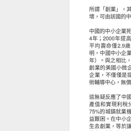
所謂「創業」，
儘管對前景持樂觀
壞，可由該國的
影響其業務表現（
徵狀是：投資者和
中國的中小企業
能性外，中小企亦
4
年；
2000
年提
（34%）。
平均壽命僅
2.9
歲
明，中國中小企
值得注意的是，越
年）。與之相比
2020年的18%
創業的美國小微
企業，不僅僅是
基於上述的憂慮，
術輔導中心，無
面的開支，同時繼
這無疑反應了中
中小企正重新考慮
產值和實現利稅
75%
的城鎮就業
擁有海外業務的本港
益艱困。在中小
接近半數（47%
生去創業，等於