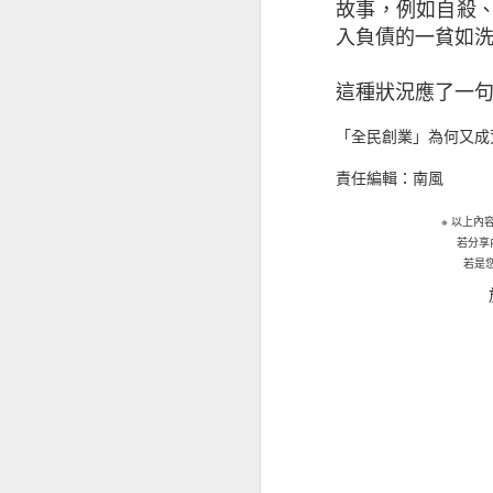
取新客戶方面的擔
故事，例如自殺
37% ，較202
入負債的一貧如
小企對跨國保險的
場，當中72%會
這種狀況應了一
「全民創業」為何又成
昆士蘭保險北亞地
能出現負面因素，
責任編輯：南風
要考慮不斷演變的
等，企業要在不同
※
以上內
若分享
其忽視保險作為風
若是
只有少數中小企有
本港中小企最關注
及設備故障（69
16%和18%持有
于蕾表示：「就業