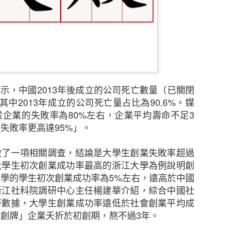
顯示，中國
2013
年後成立的公司死亡數量（已關閉
其中
2013
年成立的公司死亡量占比為
90.6%
。媒
業企業的失敗率為
80%
左右，企業平均壽命不足
3
業失敗率更高達
95%
」。
新的調查發現，本港中小企對商業及經濟前景已重拾信
做了一項相關調查，結論是大學生創業失敗率超過
濟有可能下滑、難於獲取新客戶及業務成本上漲等問題。
大學生初次創業成功率最高的浙江大學為例說明創
大學的學生初次創業成功率為
5%
左右，遠高於中國
調查顯示，近五分之二（39%）的香港中小企表示過去1
浙江社科院調研中心主任楊建華介紹，綜合中國社
濟前景將更趨悲觀，持相反看法的受訪者則有三分之一（
研數據，大學生創業成功率遠低於社會創業平均成
月的前景時，接近一半（47%）的中小企預計其業務的銷
大創牌」企業夭折於初創期，熬不過
3
年。