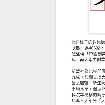
據
IT
橘子的數據
狀態）為
406
家，
體盛傳「中國創
年，而大學生創
昆士蘭保險香港最
新華社為此專門
香港及其他市場經
九成。該調查以
業之艱難：浙江
是次發表的中小企
平均水準，但據
下滑，並曾憂慮經
科院等機構的調
被問及未來12個
功率。大部分「
為經濟前景正面。