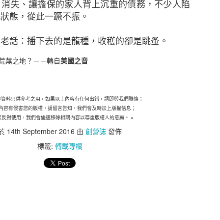
憂。雖然中小企擁有進取的拓展計劃，但他們對跨國保
、消失、讓擔保的家人背上沉重的債務，不少人陷
1年的43%為低。其中，大型中小企以及已經國際化並有意
洗狀態，從此一蹶不振。
認識最多。至於只有本地業務的受訪中小企中，14%
考慮購買跨國保險。
句老話：播下去的是龍種，收穫的卻是跳蚤。
荒蕪之地？－－轉自
美國之音
區行政總裁及亞洲區區域分銷主管于蕾表示：「雖然部
但他們似乎對明年持審慎樂觀態度，並希望在本港和海
當地法律、市場慣例和保險規定，以至及稅務規例、
市場妥善處理和安排保險並非易事。然而，他們對成本
容資料只供參考之用，如果以上內容有任何出錯，請即與我們聯絡；
內容有侵害您的版權，請留言告知，我們會及時加上版權信息；
險管理工具的價值。」
您反對使用，我們會儘速移除相關內容以尊重版權人的意願。
※
於
14th September 2016
由
創營誌
發佈
就其關注的業務風險購買相關保險
標籤:
轉載專欄
的業務風險仍然是業務中斷導致收入減少（75%）、核心
%）。雖然中小企對這些事件的憂慮在過去三年不斷增加，
相關保險以應對以上情況。
務連續性進行規劃對於中小企而言至關重要，這種規劃