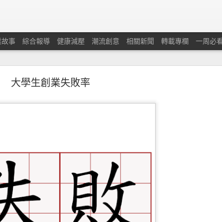
業故事
綜合報導
健康減壓
潮流創意
相關新聞
轉載專欄
一周必
大學生創業失敗率
蘭保險調查：本港中小企對商業及經濟前景重拾信
憂慮經濟有可能下滑及在獲取新客戶和控制業務成本方面