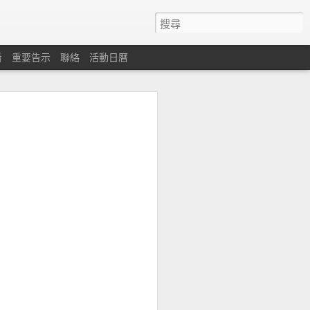
看
重要告示
聯絡
活動日曆
心
遇困難