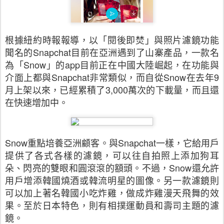
根據紐約時報報導，以「閱後即焚」與照片濾鏡功能
聞名的
Snapchat
目前在亞洲遇到了山寨產品，一款名
為「
Snow
」的
app
目前正在中國大陸崛起，在功能與
介面上都與
Snapchat
非常類似，而自從
Snow
在去年
9
月上架以來，已經累積了
3,000
萬次的下載量，而且還
在快速增加中。
Snow
重點培養亞洲顧客。與
Snapchat
一樣，它給用戶
提供了各式各樣的濾鏡，可以往自拍照上添加狗耳
朵、閃亮的雙眼和圓滾滾的額頭。不過，
Snow
還允許
用戶增添韓國燒酒或韓流明星的圖像。另一款濾鏡則
可以加上著名韓國小吃炸雞，做成炸雞漫天飛舞的效
果。至於日本特色，則有相撲運動員和壽司主題的濾
鏡。