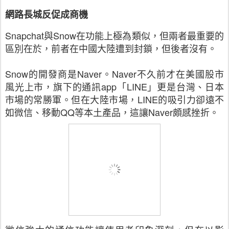
網路長城反促成商機
Snapchat
與
Snow
在功能上極為類似，但兩者最重要的
區別在於，前者在中國大陸遭到封鎖，但後者沒有。
Snow
的開發商是
Naver
。
Naver
不久前才在美國股市
風光上市，旗下的通訊
app
「
LINE
」更是台灣、日本
市場的常勝軍。但在大陸市場，
LINE
的吸引力卻遠不
如微信、移動
QQ
等本土產品，這讓
Naver
頗感挫折。