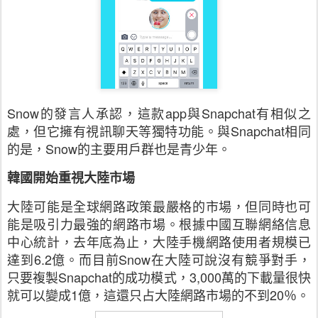
Snow
的發言人承認，這款
app
與
Snapchat
有相似之
處，但它擁有視訊聊天等獨特功能。與
Snapchat
相同
的是，
Snow
的主要用戶群也是青少年。
韓國開始重視大陸市場
大陸可能是全球網路政策最嚴格的市場，但同時也可
能是吸引力最強的網路市場。根據中國互聯網絡信息
中心統計，去年底為止，大陸手機網路使用者規模已
達到
6.2
億。而目前
Snow
在大陸可說沒有競爭對手，
只要複製
Snapchat
的成功模式，
3,000
萬的下載量很快
就可以變成
1
億，這還只占大陸網路市場的不到
20
％。