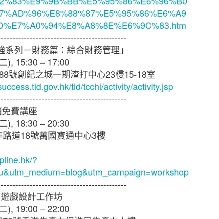
憂。雖然中小企擁有進取的拓展計劃，但他們對跨國保
2%83%E9%9B%BB%E5%95%86%E6%96%B0
1年的43%為低。其中，大型中小企以及已經國際化並有意
7%AD%96%E8%88%87%E5%95%86%E6%A9
認識最多。至於只有本地業務的受訪中小企中，14%
D%E7%A0%94%E8%A8%8E%E6%9C%83.htm
考慮購買跨國保險。
--------------------------------------------
強系列－財務篇：綜合財務管理」
區行政總裁及亞洲區區域分銷主管于蕾表示：「雖然部
二
), 15:30 – 17:00
但他們似乎對明年持審慎樂觀態度，並希望在本港和海
88
號創紀之城一期渣打中心
23
樓
15-18
室
當地法律、市場慣例和保險規定，以至及稅務規例、
uccess.tid.gov.hk/tid/tcchi/activity/activity.jsp
市場妥善處理和安排保險並非易事。然而，他們對成本
--------------------------------------------
險管理工具的價值。」
銷免費講座
二
), 18:30 – 20:30
就其關注的業務風險購買相關保險
非路道
18
號萬國寶通中心
3
樓
的業務風險仍然是業務中斷導致收入減少（75%）、核心
pline.hk/?
%）。雖然中小企對這些事件的憂慮在過去三年不斷增加，
u&utm_medium=blog&utm_campaign=workshop
相關保險以應對以上情況。
--------------------------------------------
5
遊戲設計工作坊
務連續性進行規劃對於中小企而言至關重要，這種規劃
二
), 19:00 – 22:00