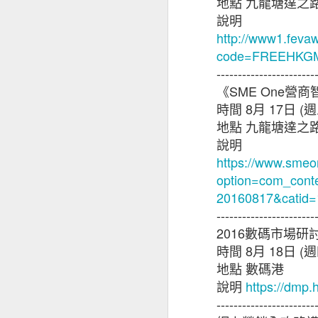
性，亦可以協助企
地點
九龍塘達之
用，幫助中小企應
說明
信，適切的保障可
http://www1.fevaw
引，讓他們找到對
code=FREEHK
-----------------------
中小企調查由昆士蘭
《
SME One
營商
時間
8
月
17
日
(
週
※ 以上
地點
九龍塘達之
若分享
說明
若是
https://www.smeo
option=com_cont
20160817&catid=
-----------------------
2016
數碼市場研
時間
8
月
18
日
(
週
地點
數碼港
說明
https://dmp.h
-----------------------