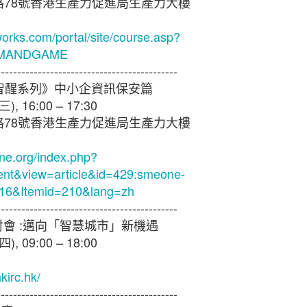
業在業務中斷時迅速應對。在不明朗的經濟環境下，
路
78
號香港生產力促進局生產力大樓
付設備故障、財產損失和公共責任索償等有可能中斷
以令中小企放心並有信心地專注其業務。我們隨時為
orks.com/portal/site/course.asp?
其業務最合適、最具成本效益的保險方案。」
GMANDGAME
--------------------------------------------
保險香港委託於2022年10月進行，訪問來自不同行業合
智醒系列》中小企資訊保安篇
三
), 16:00 – 17:30
內容資料只供參考之用，如果以上內容有任何出錯，請即與
路
78
號香港生產力促進局生產力大樓
內容有侵害您的版權，請留言告知，我們會及時加上版
您反對使用，我們會儘速移除相關內容以尊重版權人的意願
ne.org/index.php?
ent&view=article&id=429:smeone-
於
15th February 2023
由
創營誌
發佈
16&Itemid=210&lang=zh
--------------------------------------------
討會
:
邁向「智慧城市」新機遇
0
新增留言
四
), 09:00 – 18:00
kirc.hk/
--------------------------------------------