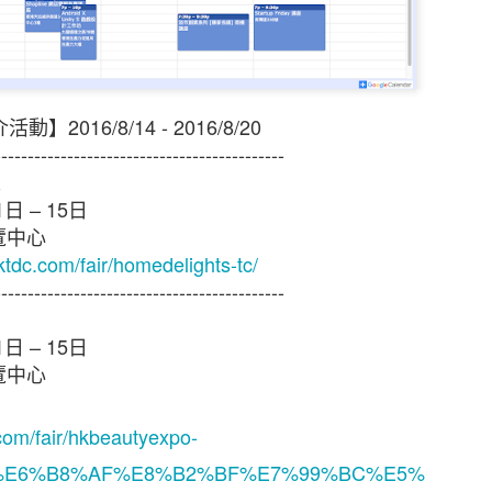
介活動
】
2016/8/14 - 2016/8/20
--------------------------------------------
覽
1
日
– 15
日
覽中心
ktdc.com/fair/homedelights-tc/
--------------------------------------------
新的調查發現，本港中小企對商業及經濟前景已重拾信
1
日
– 15
日
濟有可能下滑、難於獲取新客戶及業務成本上漲等問題。
覽中心
調查顯示，近五分之二（39%）的香港中小企表示過去1
濟前景將更趨悲觀，持相反看法的受訪者則有三分之一（
com/fair/hkbeautyexpo-
月的前景時，接近一半（47%）的中小企預計其業務的銷
9%E6%B8%AF%E8%B2%BF%E7%99%BC%E5%