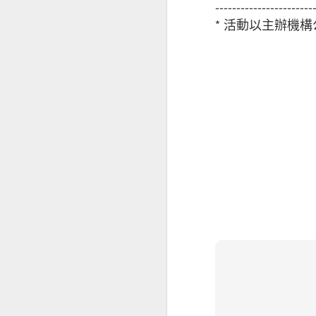
2021」（調查
-----------------------
變化，而網絡安全
* 活動以主辦機
絡安全的密切關係
HKIRC於六月
及零售商開展網上
家，年齡層介乎18
根據調查結果， 
1. 使用多元銷售
2. 使用數碼身分
3. 使用專用的企
4. 選用最佳域名
5. 網站應採用 H
6. 專注於數據保
香港電商業務有所