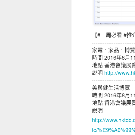
【
#
一周必看
#‎
推
-----------------------
家電．家品．博
時間
2016
年
8
月
1
地點
香港會議展
說明
http://www.h
-----------------------
美與健生活博覽
昆士蘭保險香港最
時間
2016
年
8
月
1
香港及其他市場經
地點
香港會議展
說明
是次發表的中小企
下滑，並曾憂慮經
http://www.hktdc.
被問及未來12個
tc/%E9%A6%9
為經濟前景正面。