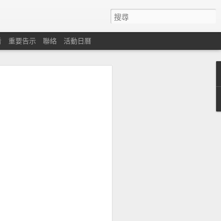
看
重要告示
聯絡
活動日曆
心
遇困難