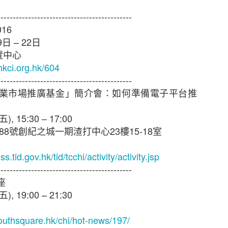
--------------------------------------------
016
9
日
– 22
日
覽中心
hkci.org.hk/604
--------------------------------------------
業市場推廣基金」簡介會：如何準備電子平台推
件
五
), 15:30 – 17:00
88
號創紀之城一期渣打中心
23
樓
15-18
室
全問卷調查2021」結果
.tid.gov.hk/tid/tcchi/activity/activity.jsp
展．2020年有91%受訪者曾於網上購物
--------------------------------------------
座
過與其網購相關的可疑訊息
五
), 19:00 – 21:30
理有限公司（簡稱「HKIRC」 ）今日公布「香港電商
outhsquare.hk/chi/hot-news/197/