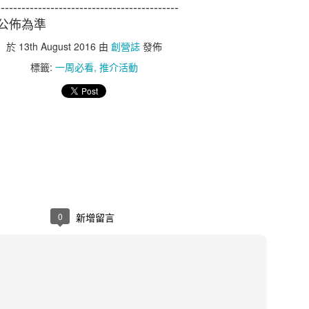
）結果。新冠病毒疫情出現，加速了世界數碼化的發展，並
--------------------------------------------
也更形重要。本次調查旨在探討香港採用電子商貿（電
構公佈為準
。
於
13th August 2016
由
創營誌
發佈
標籤:
一周必看
推介活動
中旬曾進行一項研究，調查新冠病毒疫情期間，香港消費者
業務時所面對的挑戰。該項調查成功訪問了近1,300名
至54歲，涵蓋多個零售行業。
HKIRC總結出以下有效贏取網上顧客心的電商策略六大秘
渠道進行電子商貿
表明公司的本地性質
業域名電郵地址，而非一般免費電郵
0
新增留言
，以增強消費者信心
TTPs加強顧客信心
護措施，防止數據洩露
增長