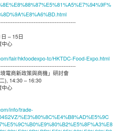
%8E%E8%88%87%E5%81%A5%E7%94%9F%
%8D%9A%E8%A6%BD.html
態度，但不少中小企表示憂慮香港及其他市場的經濟有
38%），該比例較2021年大幅上升8個百分點。他們認
--------------------------------------------
消費者信心下跌、全球通脹上升以及本港客戶需求下降
擔心在保留現有客戶及獲取新客戶時面對的困難（37%
1
日
– 15
日
覽中心
來越多中小企憂慮董事被指控參與不當行為而須承擔
.com/fair/hkfoodexpo-tc/HKTDC-Food-Expo.html
逐漸上升至是次調查顯示的26%，其中一個潛在原因是監管
--------------------------------------------
跨境電商新政策與商機」研討會
中小企預計在未來12個月將增加在僱員培訓、僱員人數
二
), 14:30 – 16:30
續全力控制成本。
覽中心
增加海外業務
com/info/trade-
中小企比例為 29%，較2021年的37%有所下降。然
c/1X04S2VZ/%E3%80%8C%E4%B8%AD%E5%9C
）中小企仍計劃在未來一至兩年擴大海外業務，再次反映
7%E5%9C%B0%E9%80%B2%E5%8F%A3%E8