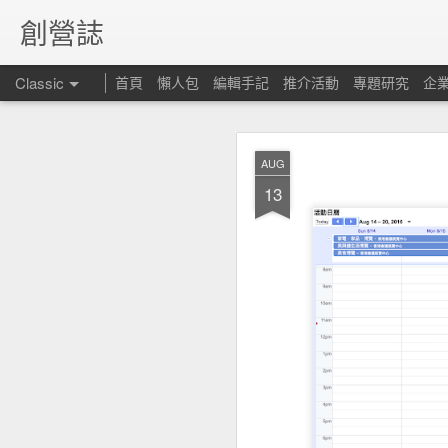
創營誌
Classic
首頁
懶人包
編輯手記
推介活動
專題研究
企
AUG
13
昆士
FEB
15
但仍