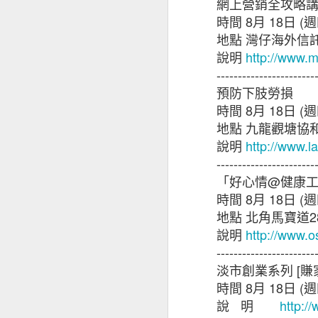
網上營銷全攻略
AUG
時間
8
月
18
日
(
週
27
地點
灣仔海外信
說明
http://www.
-----------------------
預防下肢勞損
時間
8
月
18
日
(
週
地點
九龍觀塘協
說明
http://www.l
-----------------------
「好心情
@
健康
時間
8
月
18
日
(
週
地點
北角馬寶道
2
說明
http://www.o
-----------------------
淡市創業系列
[
賺
時間
8
月
18
日
(
週
說明
http:/