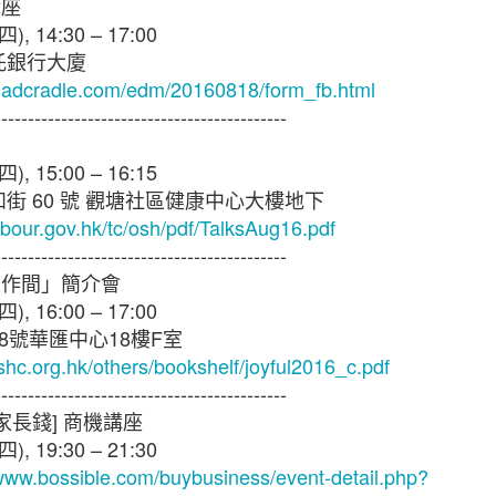
講座
提供有效贏取網上顧客心的電商策略六大秘訣
四
), 14:30 – 17:00
託銀行大廈
madcradle.com/edm/20160818/form_fb.html
--------------------------------------------
四
), 15:00 – 16:15
和街
60
號
觀塘社區健康中心大樓地下
abour.gov.hk/tc/osh/pdf/TalksAug16.pdf
--------------------------------------------
工作間」簡介會
四
), 16:00 – 17:00
8
號華匯中心
18
樓
F
室
shc.org.hk/others/bookshelf/joyful2016_c.pdf
--------------------------------------------
家長錢
]
商機講座
四
), 19:30 – 21:30
/www.bossible.com/buybusiness/event-detail.php?