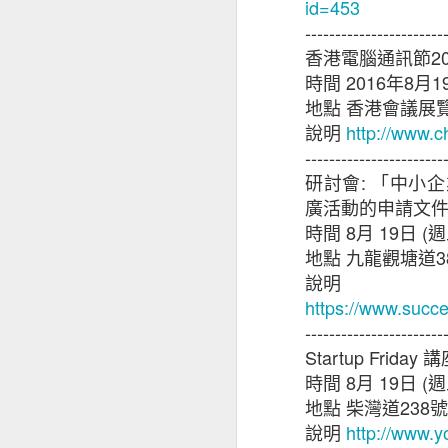
id=453
-----------------------
香港電腦通訊節
2
時間
2016
年
8
月
1
地點
香港會議展
說明
http://www.c
-----------------------
研討會
:
「中小企
廣活動的申請文
時間
8
月
19
日
(
週
地點
九龍觀塘道
3
「香港電商與網絡安
說明
https://www.success
疫情加速本地電商發
-----------------------
Startup Friday
講
36% 電商顧客收
時間
8
月
19
日
(
週
地點
柴灣道
238
號
香港互聯網註冊管
說明
http://www.y