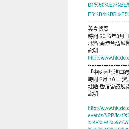
B1%80%E7%BE
E6%B4%BB%E5
儘管對前景持樂觀
影響其業務表現（
-----------------------
徵狀是：投資者和
美食博覽
能性外，中小企亦
時間
2016
年
8
月
1
（34%）。
地點
香港會議展
說明
值得注意的是，越
http://www.hktdc
2020年的18%
-----------------------
「中國內地進口
基於上述的憂慮，
時間
8
月
16
日
(
週
面的開支，同時繼
地點
香港會議展
說明
中小企正重新考慮
http://www.hktdc.
擁有海外業務的本港
events/f/PP/t
接近半數（47%
%8B%E5%85%A