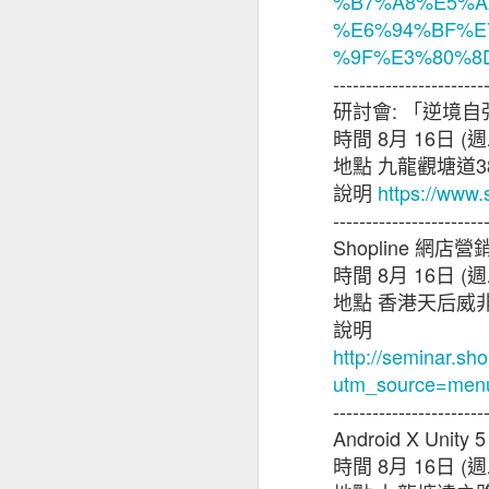
取新客戶方面的擔
%B7%A8%E5%A
37% ，較202
%E6%94%BF%E
小企對跨國保險的
%9F%E3%80%8
場，當中72%會
-----------------------
研討會
:
「逆境自
昆士蘭保險北亞地
時間
8
月
16
日
(
週
能出現負面因素，
地點
九龍觀塘道
3
要考慮不斷演變的
說明
https://www.s
等，企業要在不同
-----------------------
其忽視保險作為風
Shopline
網店營
時間
8
月
16
日
(
週
只有少數中小企有
地點
香港天后威
說明
本港中小企最關注
http://seminar.sho
及設備故障（69
utm_source=men
16%和18%持有
-----------------------
Android X Unity 
于蕾表示：「就業
時間
8
月
16
日
(
週