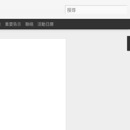
看
重要告示
聯絡
活動日曆
心
遇困難