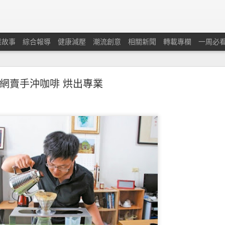
業故事
綜合報導
健康減壓
潮流創意
相關新聞
轉載專欄
一周必
網賣手沖咖啡 烘出專業
蘭保險調查：本港中小企對商業及經濟前景重拾信
憂慮經濟有可能下滑及在獲取新客戶和控制業務成本方面