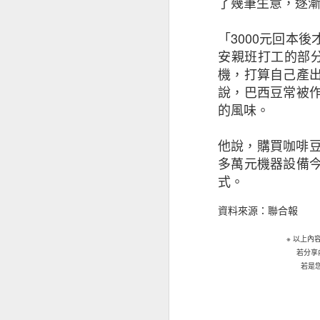
了幾筆生意，逐
儘管對前景持樂觀
「
3000
元回本後
影響其業務表現（
安親班打工的部
徵狀是：投資者和
機，打算自己產
能性外，中小企亦
說，巴西豆常被
（34%）。
的風味。
值得注意的是，越
他說，購買咖啡
2020年的18%
多萬元機器設備
式。
基於上述的憂慮，
資料來源：聯合報
面的開支，同時繼
※
以上內
中小企正重新考慮
若分享
若是
擁有海外業務的本港
接近半數（47%