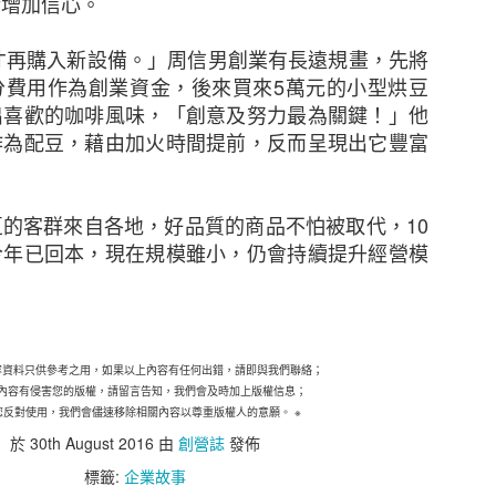
漸增加信心。
態度，但不少中小企表示憂慮香港及其他市場的經濟有
才再購入新設備。」周信男創業有長遠規畫，先將
38%），該比例較2021年大幅上升8個百分點。他們認
分費用作為創業資金，後來買來
5
萬元的小型烘豆
消費者信心下跌、全球通脹上升以及本港客戶需求下降
出喜歡的咖啡風味，「創意及努力最為關鍵！」他
擔心在保留現有客戶及獲取新客戶時面對的困難（37%
作為配豆，藉由加火時間提前，反而呈現出它豐富
來越多中小企憂慮董事被指控參與不當行為而須承擔
豆的客群來自各地，好品質的商品不怕被取代，
10
逐漸上升至是次調查顯示的26%，其中一個潛在原因是監管
今年已回本，現在規模雖小，仍會持續提升經營模
中小企預計在未來12個月將增加在僱員培訓、僱員人數
續全力控制成本。
容資料只供參考之用，如果以上內容有任何出錯，請即與我們聯絡；
增加海外業務
內容有侵害您的版權，請留言告知，我們會及時加上版權信息；
您反對使用，我們會儘速移除相關內容以尊重版權人的意願。
※
中小企比例為 29%，較2021年的37%有所下降。然
於
30th August 2016
由
創營誌
發佈
）中小企仍計劃在未來一至兩年擴大海外業務，再次反映
標籤:
企業故事