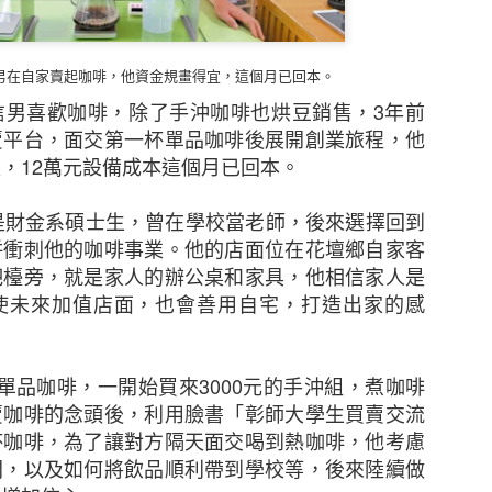
信男在自家賣起咖啡，他資金規畫得宜，這個月已回本。
信男喜歡咖啡，除了手沖咖啡也烘豆銷售，
3
年前
賣平台，面交第一杯單品咖啡後展開創業旅程，他
置，
12
萬元設備成本這個月已回本。
是財金系碩士生，曾在學校當老師，後來選擇回到
併衝刺他的咖啡事業。他的店面位在花壇鄉自家客
吧檯旁，就是家人的辦公桌和家具，他相信家人是
使未來加值店面，也會善用自宅，打造出家的感
新的調查發現，本港中小企對商業及經濟前景已重拾信
濟有可能下滑、難於獲取新客戶及業務成本上漲等問題。
單品咖啡，一開始買來
3000
元的手沖組，煮咖啡
調查顯示，近五分之二（39%）的香港中小企表示過去1
賣咖啡的念頭後，利用臉書「彰師大學生買賣交流
濟前景將更趨悲觀，持相反看法的受訪者則有三分之一（
杯咖啡，為了讓對方隔天面交喝到熱咖啡，他考慮
月的前景時，接近一半（47%）的中小企預計其業務的銷
間，以及如何將飲品順利帶到學校等，後來陸續做