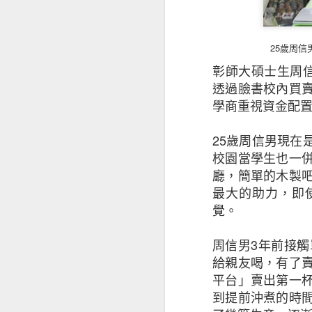
25歲周
彰師大碩士生周
透過臉書校內買
學商重視資金配
25
歲周信男現在
校園當學生也一
廳，簡單的木製
最大的助力，即
昆士蘭保險香港最
覺。
香港及其他市場經
周信男
3
年前接觸
是次發表的中小企
給親友喝，有了
下滑，並曾憂慮經
平台」賣出第一
被問及未來12個
到提前沖煮的時
為經濟前景正面。