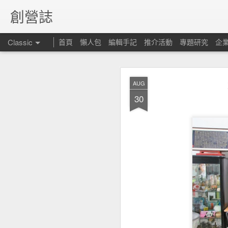
創營誌
Classic
首頁
懶人包
編輯手記
推介活動
專題研究
企
AUG
30
昆士
FEB
15
但仍