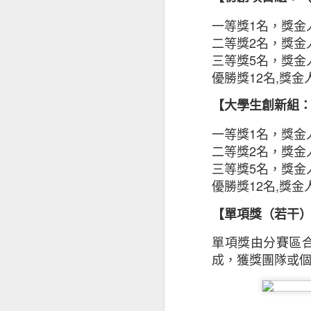
2021」（調查
變化，而網絡安全
一等獎
1
名，獎金
絡安全的密切關係
二等獎
2
名，獎金
三等獎
5
名，獎金
HKIRC於六月
優勝獎
12
名
,
獎金
及零售商開展網上
【大學生創新組
家，年齡層介乎18
一等獎
1
名，獎金
根據調查結果， 
二等獎
2
名，獎金
三等獎
5
名，獎金
1. 使用多元銷售
優勝獎
12
名
,
獎金
2. 使用數碼身分
【單項獎（若干
3. 使用專用的企
4. 選用最佳域名
單項獎由分賽區
5. 網站應採用 H
成，獲獎團隊或
6. 專注於數據保
香港電商業務有所