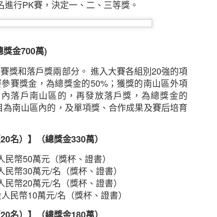
名進行
PK
賽，決定一、二、三等獎。
總獎金
700
萬
)
參賽獎和落戶獎兩部分。
進入大賽各組別
20
強的項
賽參賽獎金，為總獎金的
50%
；獲獎的南山區外項
月內落戶南山區的，再發放落戶獎，為總獎金的
目為南山區內的，及單項獎、合作成果及賽后培育
）
全問卷調查2021」結果
（
20
名）】（總獎金
330
萬）
人民幣
50
萬元（獎杯、證書）
展．2020年有91%受訪者曾於網上購物
人民幣
30
萬元
/
名（獎杯、證書）
人民幣
20
萬元
/
名（獎杯、證書）
過與其網購相關的可疑訊息
金人民幣
10
萬元
/
名（獎杯、證書）
理有限公司（簡稱「HKIRC」 ）今日公布「香港電商
（
20
名）】（總獎金
180
萬）