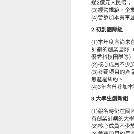
性，亦可以協助企
過
2
億元人民幣；
用，幫助中小企應
(3)
經營規範，企
信，適切的保障可
(4)
曾參加本賽事
引，讓他們找到對
2.
初創團隊組
中小企調查由昆士蘭
(1)
本年度內尚未
計劃的創業團隊
※ 以上
優秀科技團隊等
若分享
(2)
核心成員不少
若是
(3)
參賽項目的產
無產權糾紛。
(4)3
年內曾參加本
3.
大學生創新組
(1)
報名時仍在國
有創業計劃的大
(2)
核心成員不少
(3)
參賽項目的產