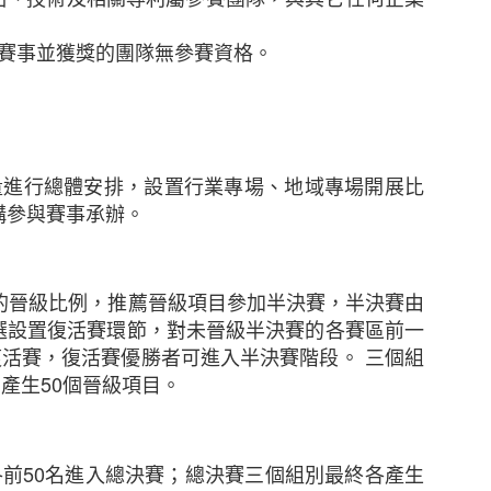
提供有效贏取網上顧客心的電商策略六大秘訣
賽事並獲獎的團隊無參賽資格。
量進行總體安排，設置行業專場、地域專場開展比
構參與賽事承辦。
的晉級比例，推薦晉級項目參加半決賽，半決賽由
選設置復活賽環節，對未晉級半決賽的各賽區前一
複活賽，復活賽優勝者可進入半決賽階段。
三個組
別產生
50
個晉級項目。
各前
50
名進入總決賽；總決賽三個組別最終各產生