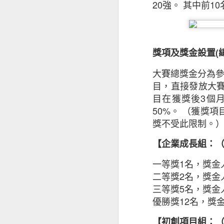
20
強。
其中前
10
獎項及獎金設置
(
大賽總獎金分為
目，直接發放大
目在獲獎後
3
個
50%
。
（獲獎項
獎不受此限制。
「香港電商與網絡安
【企業成長組：
一等獎
1
名，獎金
疫情加速本地電商發
二等獎
2
名，獎金
三等獎
5
名，獎金
36% 電商顧客收
優勝獎
12
名，獎
香港互聯網註冊管
【初創項目組：