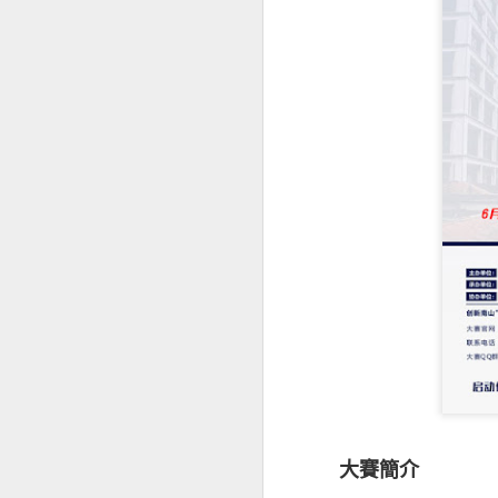
昆士蘭保險香港最
香港及其他市場經
是次發表的中小企
下滑，並曾憂慮經
被問及未來12個
大賽簡介
為經濟前景正面。