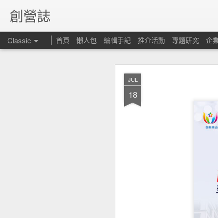
創營誌
Classic
首頁
懶人包
編輯手記
推介活動
專題研究
企
JUL
18
昆士
FEB
15
但仍