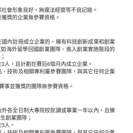
業在業務中斷時迅速應對。在不明朗的經濟環境下，
付設備故障、財產損失和公共責任索償等有可能中斷
業社會形象良好，無違法經營等不良記錄。
以令中小企放心並有信心地專注其業務。我們隨時為
並獲獎的企業無參賽資格。
其業務最合適、最具成本效益的保險方案。」
保險香港委託於2022年10月進行，訪問來自不同行業合
在國內註冊成立企業的，擁有科技創新成果和創業
（如海外留學回國創業團隊、進入創業實施階段的
內容資料只供參考之用，如果以上內容有任何出錯，請即與
）；
內容有侵害您的版權，請留言告知，我們會及時加上版
於
3
人，且計劃在賽后
6
個月內成立企業。
您反對使用，我們會儘速移除相關內容以尊重版權人的意願
品、技術及相關專利屬參賽團隊，與其它任何企業
於
15th February 2023
由
創營誌
發佈
賽事並獲獎的團隊無參賽資格。
0
新增留言
內外各全日制大專院校就讀或畢業一年以內，且擁
學生創業團隊；
於
3
人。
品、技術及相關專利屬參賽團隊，與其它任何企業