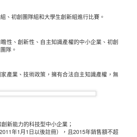
憂。雖然中小企擁有進取的拓展計劃，但他們對跨國保
1年的43%為低。其中，大型中小企以及已經國際化並有意
認識最多。至於只有本地業務的受訪中小企中，14%
長組、初創團隊組和大學生創新組進行比賽。
考慮購買跨國保險。
區行政總裁及亞洲區區域分銷主管于蕾表示：「雖然部
前瞻性、創新性、自主知識產權的中小企業、初創
但他們似乎對明年持審慎樂觀態度，並希望在本港和海
業團隊。
當地法律、市場慣例和保險規定，以至及稅務規例、
市場妥善處理和安排保險並非易事。然而，他們對成本
險管理工具的價值。」
國家產業、技術政策，擁有合法自主知識產權，無
就其關注的業務風險購買相關保險
的業務風險仍然是業務中斷導致收入減少（75%）、核心
%）。雖然中小企對這些事件的憂慮在過去三年不斷增加，
相關保險以應對以上情況。
和創新能力的科技型中小企業；
務連續性進行規劃對於中小企而言至關重要，這種規劃
2011
年
1
月
1
日以後註冊），且
2015
年銷售額不超