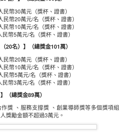
）結果。新冠病毒疫情出現，加速了世界數碼化的發展，並
也更形重要。本次調查旨在探討香港採用電子商貿（電
人民幣
30
萬元（獎杯、證書）
。
人民幣
20
萬元
/
名（獎杯、證書）
人民幣
10
萬元
/
名（獎杯、證書）
中旬曾進行一項研究，調查新冠病毒疫情期間，香港消費者
人民幣
5
萬元
/
名（獎杯、證書）
業務時所面對的挑戰。該項調查成功訪問了近1,300名
：（
20
名）】（總獎金
101
萬）
至54歲，涵蓋多個零售行業。
人民幣
20
萬元（獎杯、證書）
HKIRC總結出以下有效贏取網上顧客心的電商策略六大秘
人民幣
10
萬元
/
名（獎杯、證書）
人民幣
5
萬元
/
名（獎杯、證書）
渠道進行電子商貿
人民幣
3
萬元
/
名（獎杯、證書）
表明公司的本地性質
）】（總獎金
89
萬）
業域名電郵地址，而非一般免費電郵
，以增強消費者信心
合作獎
、服務支撐獎
、創業導師獎等多個獎項組
TTPs加強顧客信心
個人獎勵金額不超過
3
萬元。
護措施，防止數據洩露
增長