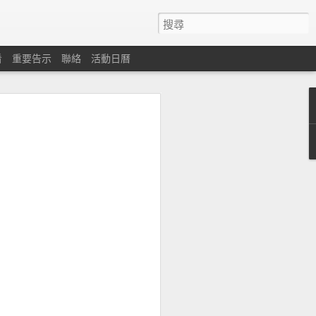
看
重要告示
聯絡
活動日曆
心
遇困難