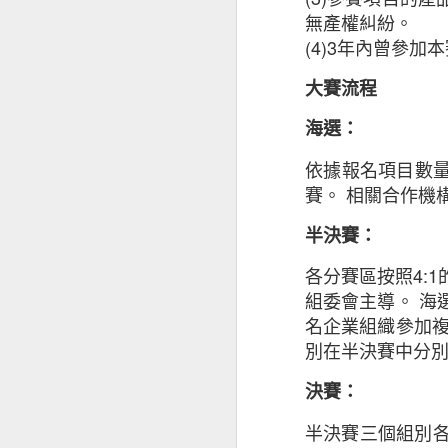
AUG
無產權糾紛。
27
(4)3
年內曾參加本
大賽流程
海選：
依據報名項目數
賽。
相關合作機
半決賽：
各分賽區按照
4:1
組委會主導。
海
名企業組織參加
別在半決賽中分
決賽：
半決賽三個組別