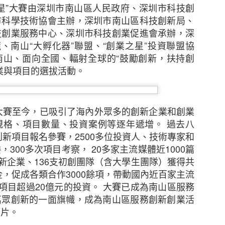
星
”
大賽由深圳市南山區人民政府、深圳市科技創
市科學技術協會主辦，深圳市南山區科技創新局、
態度，但不少中小企表示憂慮香港及其他市場的經濟有
技創業服務中心、深圳市科技創業促進會承辦，深
38%），該比例較2021年大幅上升8個百分點。他們認
龍、南山
“
大孵化器
”
聯盟、
“
創業之星
”
投資聯盟協
消費者信心下跌、全球通脹上升以及本港客戶需求下降
南山、面向全國、輻射全球的
“
鼓勵創新，扶持創
擔心在保留現有客戶及獲取新客戶時面對的困難（37%
業與項目的選拔活動。
來越多中小企憂慮董事被指控參與不當行為而須承擔
大賽至今，已吸引了海內外眾多的創新企業和創業
逐漸上升至是次調查顯示的26%，其中一個潛在原因是監管
規格、項目數量、投資案例等逐年遞增。
過去八
創新項目報名參賽，
2500
多位投資人、技術專家和
中小企預計在未來12個月將增加在僱員培訓、僱員人數
委，
300
多次項目考察，
20
多家主流媒體近
1000
篇
續全力控制成本。
新企業、
136
支初創團隊（含大學生團隊）獲得共
金，促成各類合作
3000
餘項，帶動國內近百家主流
增加海外業務
項目超過
20
億元的投資。
大賽已成為南山區服務
萬眾創新的一面旗幟，成為南山區服務創新創業活
中小企比例為 29%，較2021年的37%有所下降。然
名片。
）中小企仍計劃在未來一至兩年擴大海外業務，再次反映