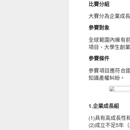
取新客戶方面的擔
比賽分組
37% ，較202
小企對跨國保險的
大賽分為企業成
場，當中72%會
參賽對象
昆士蘭保險北亞地
全球範圍內擁有
能出現負面因素，
項目、大學生創
要考慮不斷演變的
等，企業要在不同
參賽條件
其忽視保險作為風
參賽項目應符合
知識產權糾紛。
只有少數中小企有
本港中小企最關注
及設備故障（69
1.
企業成長組
16%和18%持有
(1)
具有高成長性
于蕾表示：「就業
(2)
成立不足
5
年（