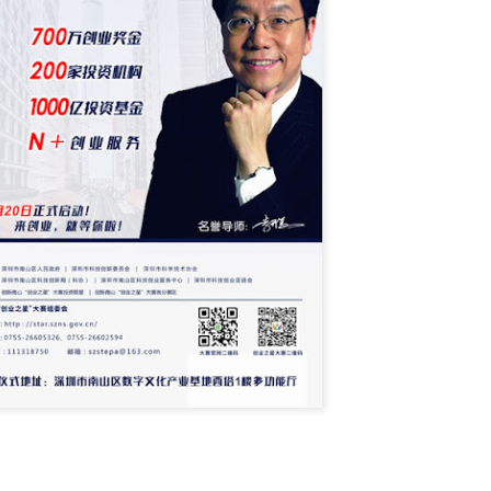
新的調查發現，本港中小企對商業及經濟前景已重拾信
濟有可能下滑、難於獲取新客戶及業務成本上漲等問題。
調查顯示，近五分之二（39%）的香港中小企表示過去1
濟前景將更趨悲觀，持相反看法的受訪者則有三分之一（
月的前景時，接近一半（47%）的中小企預計其業務的銷