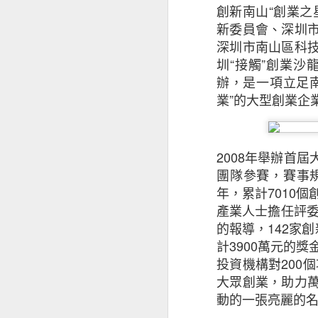
創新南山
“
創業之
新委員會、深圳
儘管對前景持樂觀
深圳市南山區科
影響其業務表現（
圳
“
接觸
”
創業沙
徵狀是：投資者和
辦，是一項立足
能性外，中小企亦
業
”
的大型創業企
（34%）。
值得注意的是，越
2008
年舉辦首屆
2020年的18%
團隊參賽，賽事
年，累計
7010
個
基於上述的憂慮，
產業人士擔任評
面的開支，同時繼
的報導，
142
家創
計
3900
萬元的獎
中小企正重新考慮
投資機構對
200
個
大眾創業，助力
擁有海外業務的本港
動的一張亮麗的
接近半數（47%