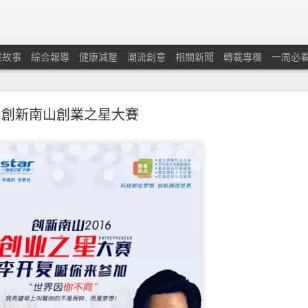
業故事
綜合報導
健康減壓
潮流創意
相關新聞
轉載專欄
一周必
創新南山創業之星大賽
蘭保險調查：本港中小企對商業及經濟前景重拾信
憂慮經濟有可能下滑及在獲取新客戶和控制業務成本方面