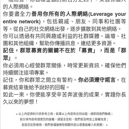
的人際網絡。
你要盡全力
善用你所有的人際網絡
(Leverage your
，包括親戚、朋友、同事和社團等
entire network)
等。從自己的社交網絡出發，逐步擴散到其他網絡。
你可以透過有共同興趣或利益的社群媒體、論壇、社
團和其他組織，幫助你傳播訊息，連結更多資源。
記住，群眾募資的關鍵不在於「募資」，而是「群
。
眾」
你必須用心經營群眾關係，時常更新資訊，確保他們
持續關注這項專案。
記住，你和群眾之間立有誓約。
，在
你必須遵守諾言
募資結束後給予說好的回報。
如此一來，你便能享受辛苦奔波後的成果，實踐你長
久以來的夢想！
※
以上內容資料只供參考之用，如果以上內容有任何出錯，請即與我們聯絡；
若分享內容有侵害您的版權，請留言告知，我們會及時加上版權信息；
若是您反對使用，我們會儘速移除相關內容以尊重版權人的意願。
※