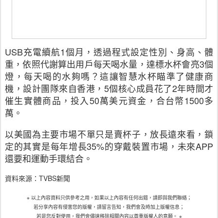
USB
充電續航
1
個月，透過程式設定性別、身高、體
重，依照代謝算出用戶每天喝水量，達標水杯會亮
3
個
燈，每天喝的水夠嗎？這讓智慧水杯瞄準了健康商
機，設計團隊來自香港，
5
個核心成員花了
2
年時間才
催生實體商品，投入
50
萬美元資金，合台幣
1500
多
萬。
以美國為主要市場不單只是賣杯子，放長遠來看，鎖
定的其實是每年增長
35%
的穿戴裝置市場，未來
APP
還要和運動手環結合。
資料來源：TVBS新聞
※
以上內容資料只供參考之用，如果以上內容有任何出錯，請即與我們聯絡；
若分享內容有侵害您的版權，請留言告知，我們會及時加上版權信息；
若是您反對使用，我們會儘速移除相關內容以尊重版權人的意願。
※