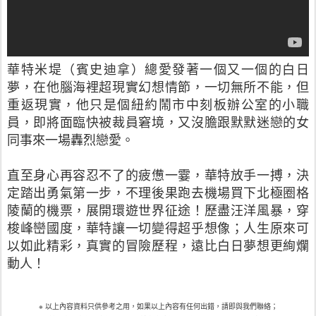
華特米堤（賓史迪拿）總愛發著一個又一個的白日
夢，在他腦海裡超現實幻想情節，一切無所不能，但
重返現實，他只是個紐約鬧市中刻板辦公室的小職
員，即將面臨快被裁員窘境，又沒膽跟默默迷戀的女
同事來一場轟烈戀愛。
直至身心再容忍不了的疲憊一霎，華特放手一搏，決
定踏出勇氣第一步，不理後果跑去機場買下北極圈格
陵蘭的機票，展開環遊世界征途！歷盡汪洋風暴，穿
梭峰巒國度，華特讓一切變得超乎想像；人生原來可
以如此精彩，真實的冒險歷程，遠比白日夢想更絢爛
動人！
※ 以上內容資料只供參考之用，如果以上內容有任何出錯，請即與我們聯絡；