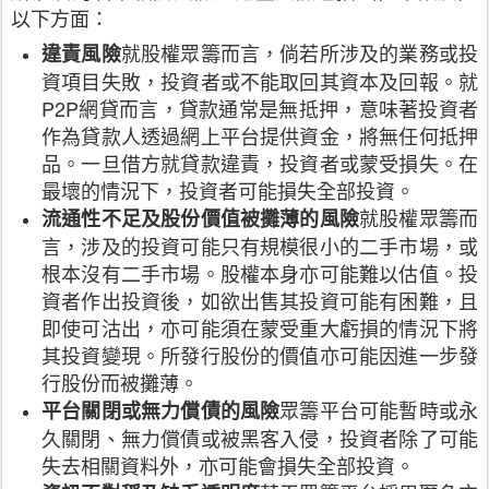
以下方面：
就股權眾籌而言，倘若所涉及的業務或投
違責風險
資項目失敗，投資者或不能取回其資本及回報。就
P2P
網貸而言，貸款通常是無抵押，意味著投資者
作為貸款人透過網上平台提供資金，將無任何抵押
品。一旦借方就貸款違責，投資者或蒙受損失。在
最壞的情況下，投資者可能損失全部投資。
就股權眾籌而
流通性不足及股份價值被攤薄的風險
言，涉及的投資可能只有規模很小的二手市場，或
根本沒有二手市場。股權本身亦可能難以估值。投
資者作出投資後，如欲出售其投資可能有困難，且
即使可沽出，亦可能須在蒙受重大虧損的情況下將
其投資變現。所發行股份的價值亦可能因進一步發
行股份而被攤薄。
眾籌平台可能暫時或永
平台關閉或無力償債的風險
久關閉、無力償債或被黑客入侵，投資者除了可能
失去相關資料外，亦可能會損失全部投資。