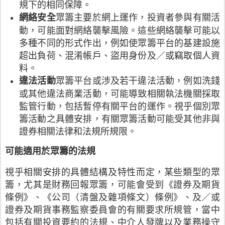
規下的相同保障。
眾籌主要於網上運作，投資者參與有關活
網絡安全
動，可能面對網絡襲擊風險。這些網絡襲擊可能以
多種不同的形式作出，例如使眾籌平台的基建設施
超出負荷、混淆帳戶、盜用身份及／或竊取個人資
料。
眾籌平台或涉及若干違法活動，例如洗錢
違法活動
或其他違法商業活動，可能導致相關執法機關採取
監管行動，包括暫停有關平台的運作。視乎個別眾
籌活動之具體安排，有關眾籌活動可能受其他非與
證券相關法律和法規所規限。
可能適用於眾籌的法規
視乎相關安排的具體結構及特性而定，某些類型的眾
籌，尤其是財務回報眾籌，可能會受到《證券及期貨
條例》、《公司（清盤及雜項條文）條例》、及／或
證券及期貨事務監察委員會的有關要求所規管，當中
包括有關投資要約的法規、中介人發牌以及業務操守