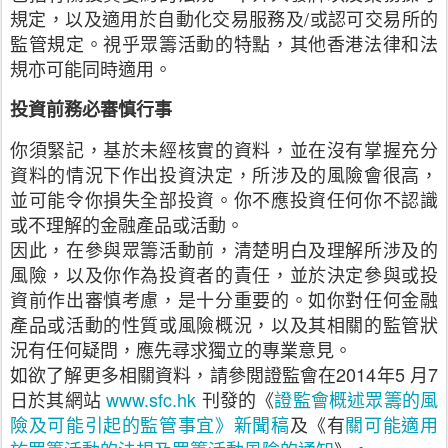
規定，以及適用於自動化交易服務及
/
或認可交易所的
監管規定。視乎眾籌活動的特點，其他香港法律和法
規亦可能同時適用。
投資前務必審慎行事
你須緊記，基於未經核實的資料，並在沒有掌握充分
資料的情況下作出投資決定，所涉及的風險會很高，
並可能令你損失全部投資。你不應投資任何你不認識
或不理解的金融產品或活動。
因此，在參與眾籌活動前，清楚明白及理解所涉及的
風險，以及你作為投資者的責任，並於決定參與或投
資前作出審慎考慮，是十分重要的。如你對任何金融
產品或活動的性質或風險概況，以及其相關的監管狀
況有任何疑問，應先尋求獨立的專業意見。
如欲了解更多相關資料，請參閲證監會在
2014
年
5
月
7
日於其網站
www.sfc.hk
刊發的《
證監會概述眾籌的風
險及可能引起的監管事宜》新聞稿
及《有
關可能適用