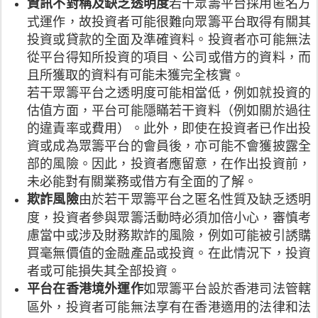
若干眾籌平台採用匿名方
資訊不對稱及缺乏透明度
式運作，故投資者可能很難向眾籌平台取得有關其
投資或貸款的全面及準確資料。投資者亦可能無法
從平台得知所投資的項目、公司或借方的資料，而
且所獲取的資料有可能未獲完全核實。
若干眾籌平台之透明度可能相當低，例如就投資的
估值方面，平台可能隱瞞若干資料（例如關於過往
的違責率或費用）。此外，即使在投資者已作出投
資或成為眾籌平台的會員後，亦可能不會獲披露全
部的風險。因此，投資者應留意，在作出投資前，
未必能對有關業務或借方有全面的了解。
由於若干眾籌平台之匿名性質及缺乏透明
欺詐風險
度，投資者參與眾籌活動時必須加倍小心，審慎考
慮當中或涉及財務欺詐的風險，例如可能被引誘購
買毫無價值的金融產品或投資。在此情況下，投資
者或可能損失其全部投資。
如眾籌平台設於香港司法管轄
平台在香港境外運作
區外，投資者可能無法享有在香港適用的法律和法