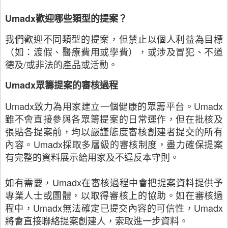
Umadx
歡迎哪些類型的提案？
我們歡迎不同類型的提案，但禁止以個人利益為目標
（如：渡假、醫療費用或學費），或涉及冒犯、不道
德及
/
或非法的產品或活動。
Umadx
眾籌提案的審核過程
Umadx
致力為用家建立一個健康的眾籌平台。
Umadx
雖不會直接參與各眾籌提案的日常運作，但在批核及
張貼各提案前，均以嚴謹態度審核創建者提交的所有
內容。
Umadx
採取多層級的審核制度，盡力確保提案
有完整的資料展示給用家及不違反本守則。
如有需要，
Umadx
在審核過程中會把提案資料提供予
專業人士或團體，以取得審核上的協助。如在審核過
程中，
Umadx
無法確定已提交內容的可信性，
Umadx
將會直接聯絡提案創建人，索取進一步資料。