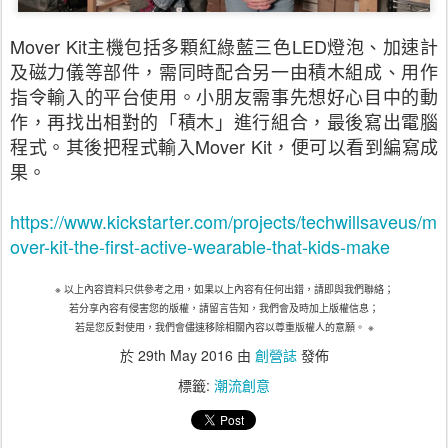
Mover Kit
主機包括多顆紅綠藍三色
LED
燈泡、加速計
及磁力儀等部件，需同時配合另一由積木組成、用作
指令輸入的平台使用。小朋友需事先想好心目中的動
作，再找出相對的「積木」進行組合，最後寫出電腦
程式。其後把程式輸入
Mover Kit
，便可以看到編寫成
果。
https://www.kickstarter.com/projects/techwillsaveus/m
over-kit-the-first-active-wearable-that-kids-make
※
以上內容資料只供參考之用，如果以上內容有任何出錯，請即與我們聯絡；
若分享內容有侵害您的版權，請留言告知，我們會及時加上版權信息；
若是您反對使用，我們會儘速移除相關內容以尊重版權人的意願。
※
於
29th May 2016
由
創營誌
發佈
標籤:
潮流創意