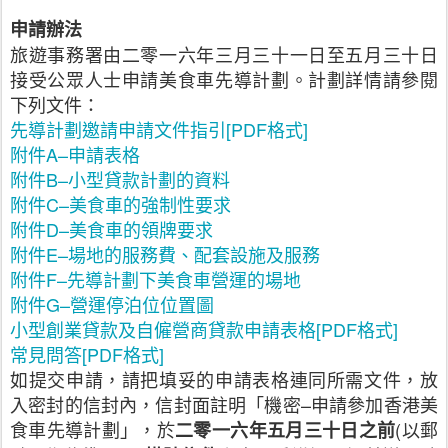
申請辦法
旅遊事務署由二零一六年三月三十一日至五月三十日
接受公眾人士申請美食車先導計劃。計劃詳情請參閱
下列文件：
先導計劃邀請申請文件指引
[PDF
格式
]
附件
A–
申請表格
附件
B–
小型貸款計劃的資料
附件
C–
美食車的強制性要求
附件
D–
美食車的領牌要求
附件
E–
場地的服務費、配套設施及服務
附件
F–
先導計劃下美食車營運的場地
附件
G–
營運停泊位位置圖
小型創業貸款及自僱營商貸款申請表格
[PDF
格式
]
常見問答
[PDF
格式
]
如提交申請，請把填妥的申請表格連同所需文件，放
入密封的信封內，信封面註明「機密
–
申請參加香港美
食車先導計劃」，於
(
以郵
二零一六年五月三十日之前