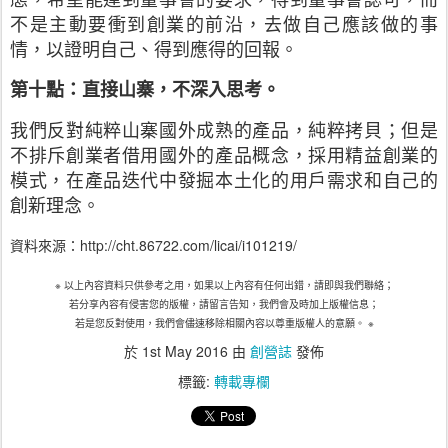
不是主動要衝到創業的前沿，去做自己應該做的事
情，以證明自己、得到應得的回報。
第十點：直接山寨，不深入思考。
我們反對純粹山寨國外成熟的產品，純粹拷貝；但是
不排斥創業者借用國外的產品概念，採用精益創業的
模式，在產品迭代中發掘本土化的用戶需求和自己的
創新理念。
資料來源：http://cht.86722.com/licai/i101219/
※
以上內容資料只供參考之用，如果以上內容有任何出錯，請即與我們聯絡；
若分享內容有侵害您的版權，請留言告知，我們會及時加上版權信息；
若是您反對使用，我們會儘速移除相關內容以尊重版權人的意願。
※
於
1st May 2016
由
創營誌
發佈
標籤:
轉載專欄