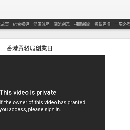
業故事
綜合報導
健康減壓
潮流創意
相關新聞
轉載專欄
一周必
香港貿發局創業日
蘭保險調查：本港中小企對商業及經濟前景重拾信
憂慮經濟有可能下滑及在獲取新客戶和控制業務成本方面