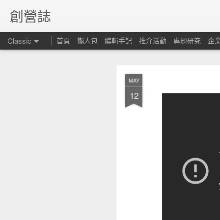
創營誌
Classic
首頁
懶人包
編輯手記
推介活動
專題研究
企
MAY
12
昆士
FEB
15
但仍