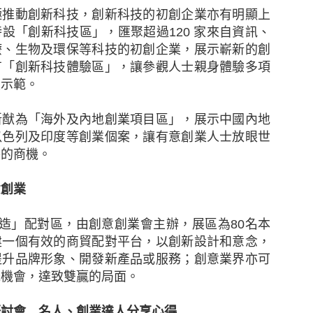
極推動創新科技，創新科技的初創企業亦有明顯上
特設「創新科技區」，匯聚超過
120
家來自資訊、
態度，但不少中小企表示憂慮香港及其他市場的經濟有
療、生物及環保等科技的初創企業，展示嶄新的創
38%），該比例較2021年大幅上升8個百分點。他們認
有「創新科技體驗區」，讓參觀人士親身體驗多項
消費者信心下跌、全球通脹上升以及本港客戶需求下降
及示範。
擔心在保留現有客戶及獲取新客戶時面對的困難（37%
新猷為「海外及內地創業項目區」，展示中國內地
以色列及印度等創業個案，讓有意創業人士放眼世
來越多中小企憂慮董事被指控參與不當行為而須承擔
外的商機。
逐漸上升至是次調查顯示的26%，其中一個潛在原因是監管
意創業
中小企預計在未來12個月將增加在僱員培訓、僱員人數
續全力控制成本。
造」配對區，由創意創業會主辦，展區為
80
名本
建一個有效的商貿配對平台，以創新設計和意念，
增加海外業務
提升品牌形象、開發新產品或服務；創意業界亦可
光機會，達致雙贏的局面。
中小企比例為 29%，較2021年的37%有所下降。然
）中小企仍計劃在未來一至兩年擴大海外業務，再次反映
研討會 名人、創業達人分享心得