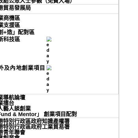
放給公眾人士參觀（免費入場）
提供有效贏取網上顧客心的電商策略六大秘訣
港貿易發展局
業商機區
業支援區
創+造」配對區
新科技區
外及內地創業項目
業導航論壇
業擂台
人藝人談創業
und & Mentor」
創業項目配對
港特別行政區政府知識產權署
港特別行政區政府工業貿易署
港青年聯會
意創業會