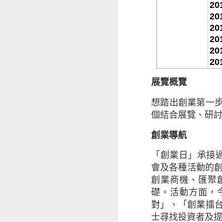
2021」（調查
20
變化，而網絡安全
20
20
絡安全的密切關係
20
20
HKIRC於六月
20
及零售商開展網上
家，年齡層介乎18
展覽概覽
根據調查結果， 
想踏出創業第一
個結合展覽、研
1. 使用多元銷售
創業導航
2. 使用數碼身分
3. 使用專用的企
「創業日」承接
4. 選用最佳域名
會及各種活動的
5. 網站應採用 H
創業商機、匯聚
6. 專注於數據保
礎。活動方面，
對」、「創業擂
香港電商業務有所
士尋找投資者及