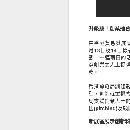
升級版「創業擂台
由香港貿易發展
月
13
日及
14
日假
觀。一連兩日的
意創業之人士提
務。
昆士蘭保險香港最
香港貿發局副總
香港及其他市場經
型，創造就業機
局支援創業人士
是次發表的中小企
售
(pitching)
及顧
下滑，並曾憂慮經
新展區展示創新
被問及未來12個
為經濟前景正面。