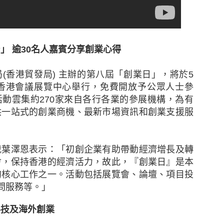
」 逾30名人嘉賓分享創業心得
局
(
香港貿發局
)
主辦的第八屆「創業日」，將於
5
香港會議展覽中心舉行，免費開放予公眾人士參
活動雲集約
270
家來自各行各業的參展機構，為有
供一站式的創業商機、最新市場資訊和創業支援服
新的調查發現，本港中小企對商業及經濟前景已重拾信
裁葉澤恩表示：「初創企業有助帶動經濟增長及轉
濟有可能下滑、難於獲取新客戶及業務成本上漲等問題。
會，保持香港的經濟活力，故此，『創業日』是本
的核心工作之一。活動包括展覽會、論壇、項目投
調查顯示，近五分之二（39%）的香港中小企表示過去1
問服務等。」
濟前景將更趨悲觀，持相反看法的受訪者則有三分之一（
科技及海外創業
月的前景時，接近一半（47%）的中小企預計其業務的銷