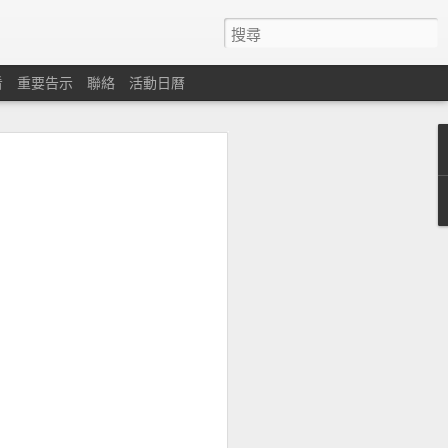
看
重要告示
聯絡
活動日曆
心
遇困難