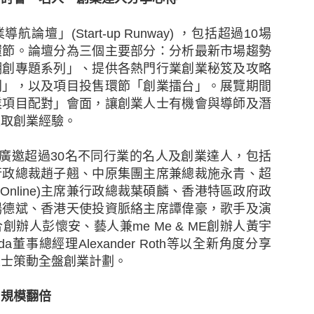
憂。雖然中小企擁有進取的拓展計劃，但他們對跨國保
1年的43%為低。其中，大型中小企以及已經國際化並有意
業導航論壇」
(Start-up Runway)
，包括超過
10
場
認識最多。至於只有本地業務的受訪中小企中，14%
環節。論壇分為三個主要部分：分析最新市場趨勢
考慮購買跨國保險。
潮創專題系列」、提供各熱門行業創業秘笈及攻略
列」，以及項目投售環節「創業擂台」。展覽期間
區行政總裁及亞洲區區域分銷主管于蕾表示：「雖然部
業項目配對」會面，讓創業人士有機會與導師及潛
但他們似乎對明年持審慎樂觀態度，並希望在本港和海
吸取創業經驗。
當地法律、市場慣例和保險規定，以至及稅務規例、
市場妥善處理和安排保險並非易事。然而，他們對成本
廣邀超過
30
名不同行業的名人及創業達人，包括
險管理工具的價值。」
行政總裁趙子翹、中原集團主席兼總裁施永青、超
Online)
主席兼行政總裁葉碩麟、香港特區政府政
就其關注的業務風險購買相關保險
楊德斌、香港天使投資脈絡主席譚偉豪，歌手及演
合創辦人彭懷安、藝人兼
me Me & ME
創辦人黃宇
的業務風險仍然是業務中斷導致收入減少（75%）、核心
da
董事總經理
Alexander Roth
等以全新角度分享
%）。雖然中小企對這些事件的憂慮在過去三年不斷增加，
人士策動全盤創業計劃。
相關保險以應對以上情況。
 規模翻倍
務連續性進行規劃對於中小企而言至關重要，這種規劃