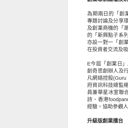
取新客戶方面的擔
37% ，較202
為期兩日的「創
小企對跨國保險的
專題討論及分享
場，當中72%會
及創業商機的「
的「新興點子系
昆士蘭保險北亞地
亦設一對一「創
能出現負面因素，
在投資者交流及
要考慮不斷演變的
等，企業要在不同
E
今屆「創業日」
其忽視保險作為風
創奇思創辦人及
凡網絡控股
(Guru 
只有少數中小企有
府資訊科技總監
員兼華星冰室聯
本港中小企最關注
詩、香港
foodpan
及設備故障（69
經驗，協助參觀
16%和18%持有
升級版創業擂台
于蕾表示：「就業