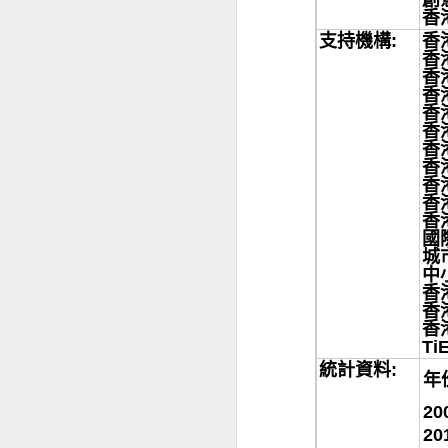
香
支持機構:
香
香
香
香
香
香
香
香
香
香
香
國
城
中
「香港電商與網絡安
香
香
香
疫情加速本地電商發
Ti
統計資料
:
36% 電商顧客收
年
20
香港互聯網註冊管
20