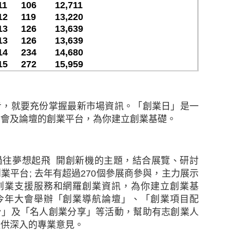
）結果。新冠病毒疫情出現，加速了世界數碼化的發展，並
11
106
12,711
也更形重要。本次調查旨在探討香港採用電子商貿（電
12
119
13,220
13
126
13,639
。
13
126
13,639
14
234
14,680
中旬曾進行一項研究，調查新冠病毒疫情期間，香港消費者
15
272
15,959
業務時所面對的挑戰。該項調查成功訪問了近1,300名
至54歲，涵蓋多個零售行業。
HKIRC總結出以下有效贏取網上顧客心的電商策略六大秘
步，就要充份掌握最新市場資訊。「創業日」是一
討會及論壇的創業平台，為你建立創業基礎。
渠道進行電子商貿
表明公司的本地性質
業域名電郵地址，而非一般免費電郵
過往夢想起飛
開創新機的主題，結合展覽、研討
，以增強消費者信心
創業平台
;
去年有超過
270
個參展商參與，主力展示
TTPs加強顧客信心
創業支援服務和網羅創業資訊，為你建立創業基
護措施，防止數據洩露
今年大會舉辦「創業導航論壇」、「創業項目配
台」及「名人創業分享」等活動，幫助有志創業人
增長
提供深入的專業意見。