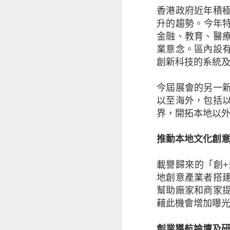
香港政府近年積
升的趨勢。今年
儘管對前景持樂觀
金融、教育、醫
影響其業務表現（
業意念。區內設
徵狀是：投資者和
創新科技的系統
能性外，中小企亦
（34%）。
今屆展會的另一
以至海外，包括
值得注意的是，越
界，開拓本地以
2020年的18%
推動本地文化創
基於上述的憂慮，
面的開支，同時繼
載譽歸來的「創
+
地創意產業者搭
中小企正重新考慮
幫助廠家和商家
藉此機會增加曝
擁有海外業務的本港
接近半數（47%
創業導航論壇及