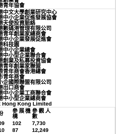
港青年協會
港中文大學創業研究中心
港中小企業促進發展協會
港天使投資脈絡
港數碼港管理有限公司
港青年創業家總商會
港中小企業發展促進會
港科技園
港中小企業總會
港中小型企業聯合會
港創業及私募投資協會
港青年創業家聯盟
際青年商會香港總會
市青年商會
小企國際聯盟有限公司
全問卷調查2021」結果
港出口商會
港中小企業工商聯合會
港中小型企業總商會
展．2020年有91%受訪者曾於網上購物
E Hong Kong Limited
參展機
參觀人
過與其網購相關的可疑訊息
份
構
數
09
102
7,730
理有限公司（簡稱「HKIRC」 ）今日公布「香港電商
10
87
12,249