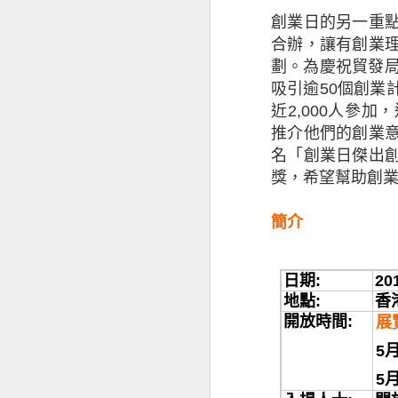
性，亦可以協助企
創業日的另一重
用，幫助中小企應
合辦，讓有創業
信，適切的保障可
劃。為慶祝貿發
引，讓他們找到對
吸引逾
50
個創業
近
2,000
人參加，
中小企調查由昆士蘭
推介他們的創業
名「創業日傑出
※ 以上
獎，希望幫助創
若分享
若是
簡介
日期:
2
地點:
香
開放時間:
展
5月
5月