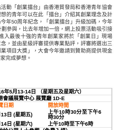
業在業務中斷時迅速應對。在不明朗的經濟環境下，
點活動「創業擂台」由香港貿發局和香港青年協會
付設備故障、財產損失和公共責任索償等有可能中斷
理想的青年可以在此「擂台」介紹其創業理念及計
以令中小企放心並有信心地專注其業務。我們隨時為
局今年
50
周年紀念，「創業擂台」升級加碼，今年
其業務最合適、最具成本效益的保險方案。」
計劃參與，比去年增加一倍，網上投票活動吸引接
進入最後十強的青年創業家將於「創業日」現場
保險香港委託於2022年10月進行，訪問來自不同行業合
意念，並由星級評審提供專業點評，評審將選出三
創業項目大獎」，大會今年邀請到贊助商提供現金
內容資料只供參考之用，如果以上內容有任何出錯，請即與
業家完成夢想。
內容有侵害您的版權，請留言告知，我們會及時加上版
您反對使用，我們會儘速移除相關內容以尊重版權人的意願
於
15th February 2023
由
創營誌
發佈
016年5月13-14日 （星期五及星期六）
港會議展覽中心 展覽廳 1D-E
0
新增留言
覽日期
開放時間
上午10時30分至下午6
13日 (星期五)
時30分
14日 (星期六)
上午10時至下午6時