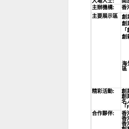
入場人士:
開
AUG
主辦機構:
香
27
主要展示區
創
創
「
創
海
區
精彩活動
:
創
創
名
「F
合作夥伴:
香
香
香
創