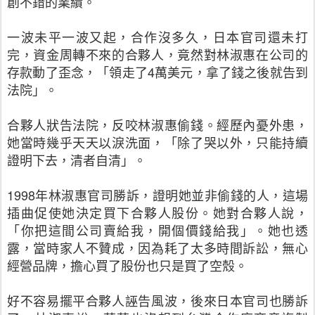
創不錯的業績。
一波未平一波又起，合作沒多久，日本官司還未打
完，資金周轉不來的合夥人，竟然對林淑惠在公司的
存款動了歪念，「領走了
4
萬美元，拿了錢之後就告到
法院」。
合夥人狀告法院，反咬林淑惠偷錢。經歷內憂外患，
她當時幾乎天天以淚洗面，「除了哭以外，只能持續
證明下去，清者自清」。
1998
年林淑惠官司勝訴，證明她並非偷錢的人，這場
插曲促使她決定買下合夥人股份。她對合夥人說，
「你把這間公司賣給我，開個價錢給我」。她也透
露，當時家人不贊成，因為耗了太多時間訴訟，無心
經營品牌，擔心買了股份也只是買了空殼。
好不容易擺平合夥人誣告風波，後來日本官司也勝訴