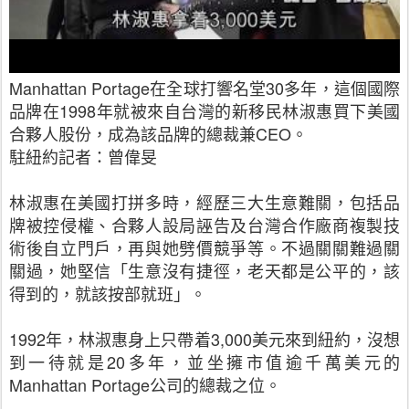
Manhattan Portage
在全球打響名堂
30
多年，這個國際
品牌在
1998
年就被來自台灣的新移民林淑惠買下美國
合夥人股份，成為該品牌的總裁兼
CEO
。
駐紐約記者：曾偉旻
林淑惠在美國打拼多時，經歷三大生意難關，包括品
牌被控侵權、合夥人設局誣告及台灣合作廠商複製技
術後自立門戶，再與她劈價競爭等。不過關關難過關
關過，她堅信「生意沒有捷徑，老天都是公平的，該
得到的，就該按部就班」。
1992
年，林淑惠身上只帶着
3,000
美元來到紐約，沒想
到一待就是
20
多年，並坐擁市值逾千萬美元的
Manhattan Portage
公司的總裁之位。