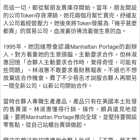
而這一切，都從幫朋友賣庫存開始。當年，朋友開設
的公司
Token
存貨滯銷，她花兩個月幫忙賣完，紓緩友
人公司着經營壓力。她後來將
Token
發展為「幾乎甚麼
都賣」的貿易公司，血液裏彷彿流着做生意的血。
1995
年，她因緣際會認識
Manhattan Portage
的創辦
人，對方看重她的生意頭腦，主動要求合作。但林淑
惠回憶「合夥人主動要求合作時，覺得奇怪，可能有
些問題」。林淑惠不敢要求看財務報表，不過也不想
放棄這合作機會，費了不少唇舌才說服合夥人再開另
一間全新公司，以新公司開始合作。
當時合夥人專職生產產品，產品只有在美國本土批發
的售賣渠。林淑惠懂得行銷、操作，頗具遠見地提
議，要將
Manhattan Portage
推向全球，並堅持要開設
零售點，從自己站櫃台賣袋做起。