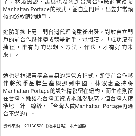
了，林淑惠說，萬萬也沒想到台灣合作廠商竟複製
Manhattan Portage
的款式，並自立門戶，出隻非常類
似的袋款跟她競爭。
她隨即換上另一間台灣代理商重新出發，對於自立門
戶的前合作夥伴變成競爭對手，她慨嘆，「成功沒有
捷徑，惟有好的思想、方法、作法，才有好的未
來」。
這也是林淑惠奉為圭臬的經營方程式，即使前合作夥
伴將競爭品牌生產線挪到中國，林淑惠堅持將
Manhattan Portage
的設計精髓留在紐約，而生產則留
在台灣。她認為台灣工資成本雖然較高，但台灣人精
準地一針一線縫，「台灣人做
Manhattan Portage
再適
合不過的」。
資料來源：20160520【蘋果日報】兩岸國際