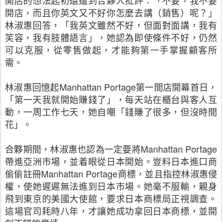
開店的想法起初還遭到合夥人批評：「不要，我不要
開店，而且你英文又不好你怎麼去講（銷售）呢？」
林淑惠回答，「我英文雖然不好，但面對面講，我有
笑容，我有肢體語言」，她認為即使條件不好，仍然
可以克服，從零售做起，才能夠第一手掌握顧客所
需。
林淑惠回憶起
Manhattan Portage
第一間店開幕首日，
「第一天我就開始賺錢了」，每天站在櫃台與客人互
動，一周工作七天，她自嘲「錢賺了很多，但沒時間
花」。
合夥期間，林淑惠也認為一定要將
Manhattan Portage
帶進亞洲市場，並着眼從日本開始。豈料日本進口商
偷偷註冊
Manhattan Portage
商標，並且指控林淑惠侵
權，使她遲遲無法進到日本市場。她毫不服輸，親身
飛到東京的美國大使館，要求日本商標局正視調查。
這場官司耗時八年，才讓她成功拿回日本商標，並開