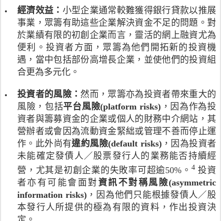
組
全
《
經濟效益：
小型企業通常較難獲得銀行貸款以推展
織
球
金
(
事業，眾籌有助這些企業解決資金不足的問題。對
透
融
該
於業績有限的初創企業而言，靈活的網上融資尤為
過
科
組
便利。投資者方面，眾籌為他們開拓新的投資機
眾
技
織
籌
遇，當中包括部份高增長企業，並使他們的投資組
督
由
所
導
合更為多元化。
全
募
小
世
得
組
投資者的風險：
界
然而，眾籌亦為投資者帶來重大的
的
報
超
風險，包括
平台風險(platform risks)
，因為作為投
資
告
過
資者與籌募資金的企業或個人的財務中介網站，其
金
》
1
營辦者或會因為流動資金緊絀或管理不善而停止運
，
。
1
由
作。此外尚有
違約風險(default risks)
，因為投資者
5
2
未能確定發債人／股票發行人的業務能否持續經
個
0
證
4
註
營，尤其是初創企業的失敗率可超逾50%。
投資
1
券
釋
者亦有可能會面對
資訊不對稱風險(asymmetric
1
監
符
年
information risks)
，因為他們只能根據發債人／股
管
號
的
本發行人所提供的極為有限的資料，作出投資決
機
代
約
構
定。
表