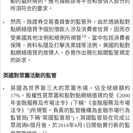
動的最終規則，應可減輕該等平台和發債人部分的
s
國
公
，
符
D
所須符合的要求。
為
布
第
號
e
研
的
1
代
v
究
最
然而，除證券交易委員會的監管外，由於透過點對
0
表
e
對
終
頁
點網絡借貸予個別借款人涉及消費者信貸，因而亦
證
l
象
規
。
券
10
註
受美國其他法例和規例所規管
，當中包括消費者
o
，
則
交
釋
保障、資料私隱及打擊洗黑錢等法例。美國的點對
p
因
，
易
符
m
為
點網絡借貸的放債人，亦曾作出簡化相關監管規定
取
委
號
e
該
消
的訴求。
員
代
n
兩
了
會
表
t
國
先
在
舉
英國對眾籌活動的監管
C
在
前
2
例
o
最
要
0
而
英國為世界第三大的眾籌市場，佔全球總額約
u
近
求
0
言
17%。股權性質眾籌和點對點網絡借貸均受《2000
n
兩
投
8
，
c
年
資
年金融服務及市場法令》(下稱"《金融服務及市場
年
由
i
均
者
法令》")所規管。負責的監管機構為金融市場行為
1
於
l
在
最
1
監管局(下稱"英國監管局")，英國監管局在完成公
點
(
監
低
月
對
眾諮詢6個月後，於2014年4月1日開始實行新的監
2
管
每
裁
點
11
註
0