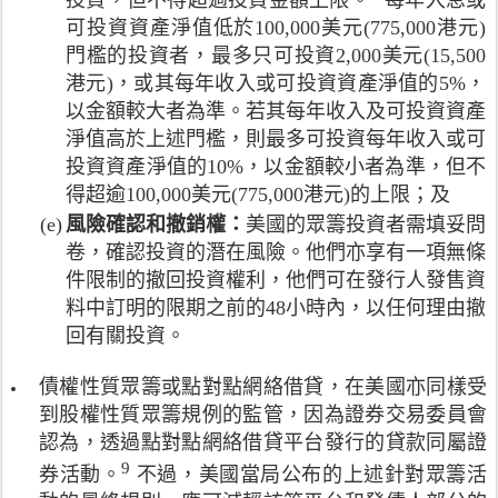
投資，但不得超過投資金額上限。
每年入息或
o
動
場
釋
t
可投資資產淨值低於100,000美元(775,000港元)
m
。
5
符
i
門檻的投資者，最多只可投資2,000美元(15,500
(
請
1
號
e
2
港元)，或其每年收入或可投資資產淨值的5%，
參
%
代
s
0
閱
以金額較大者為準。若其每年收入及可投資資產
、
表
C
1
F
2
證
o
淨值高於上述門檻，則最多可投資每年收入或可
6
i
8
券
m
投資資產淨值的10%，以金額較小者為準，但不
)
n
%
交
m
得超逾100,000美元(775,000港元)的上限；及
。
a
及
易
i
(e)
風險確認和撤銷權：
美國的眾籌投資者需填妥問
n
1
委
s
c
7
卷，確認投資的潛在風險。他們亦享有一項無條
員
s
i
%
會
i
件限制的撤回投資權利，他們可在發行人發售資
a
。
在
o
料中訂明的限期之前的48小時內，以任何理由撤
l
本
2
n
回有關投資。
S
文
0
s
e
選
1
(
債權性質眾籌或點對點網絡借貸，在美國亦同樣受
r
定
5
2
v
到股權性質眾籌規例的監管，因為證券交易委員會
美
年
0
i
國
1
1
認為，透過點對點網絡借貸平台發行的貸款同屬證
c
和
0
4
9
註
券活動。
不過，美國當局公布的上述針對眾籌活
e
英
月
)
釋