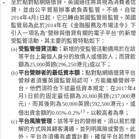
活
在
至於點對點網絡借貸，英國過往將其視為消費者信
表
管
先
或
動
美
簡
貸，並由公平貿易辦事處負責監管。不過，自從
網
行
資
。
國
而
上
2014年4月1日起，它已轉由英國監管局監管。英國
者
產
因
或
言
眾
。
淨
監管局為此於2014年在《金融服務及市場法令》下
此
需
之
籌
值
引入一項名為"營辦與借貸有關的電子平台"的新增
，
受
，
的
須
債
《
受監管活動，其主要的監管特點如下：
高
方
有
權
據
資
(a)
受監管借貸活動：
新增的受監管活動適用於在該
式
1
性
實
產
，
等平台上屬個人身分的放債人或借款人；而貸款
0
質
披
淨
發
0
額為25,000英鎊(296,250港元)或以下；
的
露
值
出
萬
眾
(b)
平台營辦者的最低資本額：
點對點網絡借貸平台
貸
投
政
美
籌
款
營辦者須獲英國監管局認可，方能繼續營辦平
資
策
元
須
資
者
台。他們須符合下述最低資本規定：在2017年4
聲
(
受
料
是
明
月1日前的固定最低額為20,000英鎊(237,000港
7
相
法
指
及
7
元)，而其後則為50,000英鎊(592,500港元)，或
關
令
每
最
5
證
13
註
》
借出資金額的0.05%-0.2%
，以較高者為準；
年
終
萬
券
釋
、
收
(c)
平台風險管理：
規
該等平台的營辦者，須以易於理
港
規
符
《
入
則
解的方式與其顧客溝通，並列明風險或警告。此
元
例
號
平
最
。
)
外，平台亦須備有處置計劃，確保平台若然倒
規
代
等