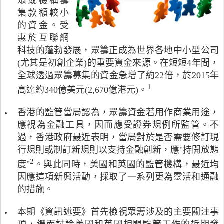
眾或機構籌
集款額較小
的資金。受
惠於互聯網
科技的蓬勃發展，眾籌正成為世界各地中小型公司
(尤其是初創企業)的重要資金來源。在短短4年間，
全球透過眾籌募集的資金急增了約22倍，於2015年
1
註
高達約340億美元(2,670億港元)。
釋
符
香港的監管當局認為，眾籌資金若用作商業用途，
號
應視為金融工具，因而應受證券規例所監管。不
代
過，香港政府最近表明，當局對於是否需要修訂現
表
行規則或制訂新規則以支持金融創新，應"持開放態
根
據
2
註
度"
。與此同時，美國和英國的監管機構，最近均
專
釋
因應這項新興活動，採取了一系列更為靈活和通融
門
符
的措施。
研
號
究
代
本期《資訊述要》首先檢視眾籌涉及的主要關注事
眾
表
籌