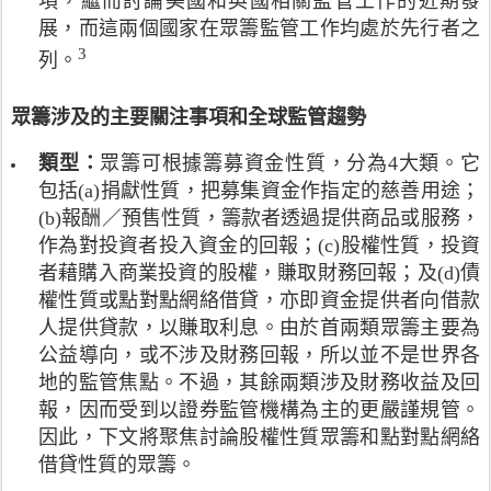
項，繼而討論美國和英國相關監管工作的近期發
請
業
參
展，而這兩個國家在眾籌監管工作均處於先行者之
的
閱
3
註
列。
調
財
釋
查
經
符
公
眾籌涉及的主要關注事項和全球監管趨勢
事
號
司
務
代
M
類型：
眾籌可根據籌募資金性質，分為4大類。它
及
表
a
庫
包括(a)捐獻性質，把募集資金作指定的慈善用途；
根
s
務
據
(b)報酬／預售性質，籌款者透過提供商品或服務，
s
局
國
作為對投資者投入資金的回報；(c)股權性質，投資
o
於
際
者藉購入商業投資的股權，賺取財務回報；及(d)債
l
2
證
權性質或點對點網絡借貸，亦即資金提供者向借款
u
0
券
t
1
人提供貸款，以賺取利息。由於首兩類眾籌主要為
事
i
6
公益導向，或不涉及財務回報，所以並不是世界各
務
o
年
監
地的監管焦點。不過，其餘兩類涉及財務收益及回
n
2
察
報，因而受到以證券監管機構為主的更嚴謹規管。
的
月
委
因此，下文將聚焦討論股權性質眾籌和點對點網絡
估
發
員
計
表
借貸性質的眾籌。
會
，
的