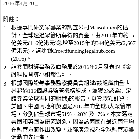
5
管
)
2016年4月20日
年
,
。
的
4
0
投
月
附註：
0
資
1
0
根據專門研究眾籌業的調查公司Massolution的估
1.
者
日
萬
計，全球透過眾籌所募得的資金，由2011年的約15
。
開
英
富
億美元(116億港元)急增至2015年的344億美元(2,667
始
鎊
經
生
億港元)。請參閱Crowdfundinglegalhub.com
(
驗
效
(2016)。
5
投
的
億
請參閱財經事務及庫務局於2016年2月發表的《金
2.
資
最
9
融科技督導小組報告》。
者
終
,
是
規
根據國際證券事務監察委員會組織(該組織由全世
3.
2
指
則
界超過115個證券監管機構組成，並獲公認為制定
0
持
。
證券業全球準則的組織)的報告，以貸款額計算，
0
有
萬
美國、中國內地和英國是2013年的全球3大眾籌市
書
港
面
場，分別佔全球市場51%、28% 及17%。本文選定
元
證
美國和英國為研究對象，因為該兩國在最近兩年均
)
明
在監管方面作出改變，並獲廣泛視為全球監管眾籌
的
，
活動的先行者。
0