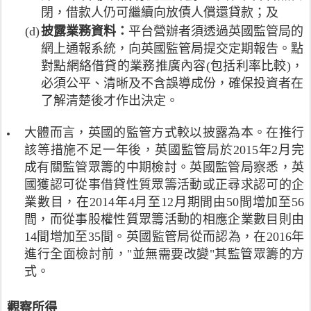
少
該
的
管
表
閉，借款人仍可繼續向放債人償還貸款；及
信
有
局
限
。
以
貸
(d)
披露業務資料：
平台營辦者須透過英國監管局的
1
對
制
貸
機
0
自
網上通報系統，向英國監管局提交定期報告。點
。
款
會
0
2
所
對點網絡借貸的業務推廣內容(包括利率比較)，
額
法
,
0
有
必須公平、清晰及不含誤導成份，確保投資者在
計
令
0
1
美
算
了解清楚後才作出決定。
》
0
3
國
的
、
0
年
公
最
《
大體而言，英國的監管方式較以披露為本。在推行
英
1
民
低
公
鎊
該等措施不足一年後，英國監管局於2015年2月完
0
在
資
平
(
月
成有關監管眾籌的中期檢討。英國監管局察悉，英
上
本
信
1
開
述
國獲認可從事借貸性質眾籌活動或正尋求認可的企
規
貸
1
始
規
定
業數目，在2014年4月至12月期間由50間增加至56
匯
9
進
則
，
報
間，而從事股權性質眾籌活動的相應企業數目則由
萬
行
於
為
法
港
14間增加至35間。英國監管局從而認為，在2016年
的
2
下
令
元
公
進行全面檢討前，"並無需要改變"其監管眾籌的方
0
述
》
)
眾
1
式。
各
、
或
諮
6
項
《
資
詢
年
細
電
觀察所得
產
活