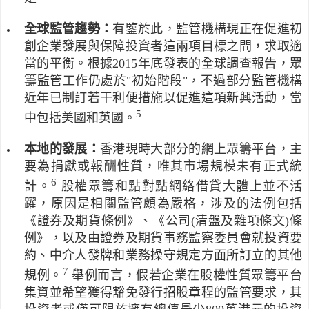
1
組
據
5
成
估
全球監管趨勢：
有鑒於此，監管機構現正在促進初
億
，
計
創企業發展與保障投資者這兩項目標之間，求取適
美
並
，
當的平衡。根據2015年底發表的全球調查報告，眾
元
獲
初
(
籌監管工作仍處於"初始階段"，不過部分監管機構
公
創
1
近年已制訂若干利便措施以促進這項新興活動，當
認
企
1
為
業
5
註
中包括美國和英國。
6
制
在
釋
億
定
開
符
本地的發展：
香港現時大部分的網上眾籌平台，主
港
證
始
號
元
要為捐獻或報酬性質，唯其市場規模未有正式統
券
營
代
)
6
註
業
計。
股權眾籌和點對點網絡借貸大體上並不活
運
表
急
釋
全
後
請
躍，原因是相關監管頗為嚴格，涉及的法例包括
增
符
球
首
參
《證券及期貨條例》、《公司(清盤及雜項條文)條
至
號
準
5
閱
2
例》，以及由證券及期貨事務監察委員會就投資要
代
則
年
國
0
約、中介人發牌和業務操守規定方面所訂立的其他
表
的
內
際
1
現
組
7
註
倒
證
規例。
舉例而言，假若企業在股權性質眾籌平台
5
時
織
釋
閉
券
集資並希望獲得豁免發行招股章程的監管要求，其
年
並
)
符
的
事
的