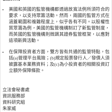
5
項
子
淨
動
月
相
資
美國和英國的監管機構都透過放寬法例所須符合的
值
所
1
加
金
最
要求，以支持眾籌活動。然而，兩國的監管方式在
收
6
的
轉
少
集
涵蓋範圍和複雜程度上，似乎各有不同。以股權性
日
總
移
有
到
生
質眾籌為例，美國的監管機構制訂了新監管制度，
和
法
2
的
效
：
而英國的監管機構則微調其證券監管框架，以應對
令
5
意
後
(
》
這項新興活動。
0
見
，
a
及
,
作
可
)
《
0
在保障投資者方面，雙方皆有共通的監管特點，包
出
參
未
公
0
回
括(a)管理平台風險；(b)規定股票發行人／發債人須
與
償
平
0
應
眾
披露基本業務資料；及(c)為小投資者的相關投資訂
還
收
英
，
籌
立額外保障條款。
借
債
鎊
並
投
出
手
(
公
資
資
法
2
布
。
金
法
9
由
立法會秘書處
總
令
6
2
資訊服務部
值
》
萬
0
資料研究組
的
所
港
1
首
規
朱家威
元
4