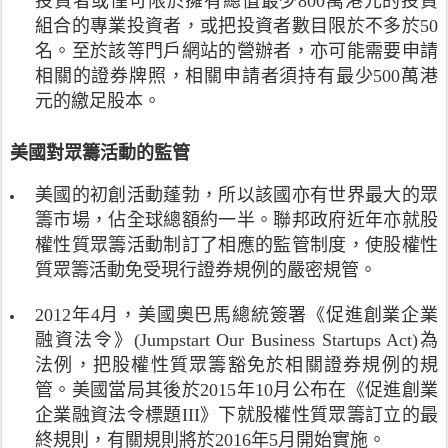
投資者或僅可限於擁有總值最少800萬港元的投資
無
的
號
機
務
3
組合的專業投資者，或把投資者數目限於不多於50
關
報
代
會
監
4
於
名。至於該等門戶網站的營辦者，亦可能需要申請
告
表
有
察
4
香
，
請
5
相關的證券牌照，相關申請者須持有最少500萬港
委
億
港
以
參
0
員
元的繳足股本。
美
眾
貸
閱
%
會
元
籌
款
S
。
組
(
美國對眾籌活動的監管
市
額
e
請
織
2
場
計
c
參
在
,
美國的初創活動蓬勃，所以該國亦有世界最大的眾
規
算
u
閱
2
6
模
，
籌市場，佔全球總額約一半。聯邦政府近年亦就股
r
I
0
6
的
美
i
n
1
權性質眾籌活動制訂了相應的監管制度，使股權性
7
可
國
t
t
5
質眾籌活動免受現行證券規例的嚴密規管。
億
靠
、
i
e
年
港
估
中
e
r
1
2012年4月，美國奧巴馬總統簽署《促進創業企業
元
計
國
s
n
2
)
融資法令》(Jumpstart Our Business Startups Act)為
數
內
a
a
月
。
據
法例，把股權性質眾籌豁免於相關證券規例的規
地
n
t
就
請
，
和
d
管。美國當局其後於2015年10月公布在《促進創業
i
成
參
但
英
F
o
員
企業融資法令標題III》下就股權性質眾籌訂立的最
閱
部
國
u
n
機
終規則，有關規則將於2016年5月開始實施。
C
份