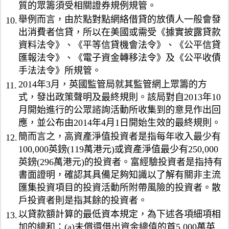
0
質的眾籌須受相關證券規例規管。
目
0
舉例而言，由於點對點網絡借貸的放債人一般會發
的
10.
萬
投
出消費者信貸，所以在美國或需受《據實披露貸款
港
資
資料法令》、《平等信貸機會法令》、《公平信貸
元
活
匯報法令》、《電子資金轉移法令》及《公平收債
)
動
未
手法法令》所規管。
所
償
附
2014年3月，英國監管局就其監管網上眾籌的方
11.
還
帶
式，發出政策聲明及最終規則。該局對自2013年10
借
風
月開始進行的公眾諮詢活動所收集到的意見作出回
出
險
應，並公布由2014年4月1日開始生效的最終規則。
資
的
金
簡而言之，高資產淨值投資者是指每年收入最少有
12.
投
總
資
100,000英鎊(119萬港元)或資產淨值最少有250,000
值
者
英鎊(296萬港元)的投資者。富經驗投資者是指持有
的
。
書面證明，確認其具備足夠知識以了解有關非主流
0
散
匯集投資項目的投資活動所附帶風險的投資者。散
.
戶
1
戶投資者則是指其餘的投資者。
投
5
資
以貸款額計算的最低資本規定，為下述各項細項相
13.
%
者
加的總和：(a)未償還借出資金總值的首5,000萬英