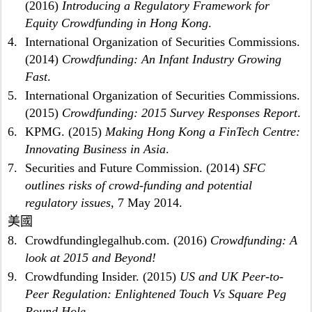
(2016)
Introducing a Regulatory Framework for
6
Equity Crowdfunding in Hong Kong
.
,
0
4.
International Organization of Securities Commissions.
0
(2014)
Crowdfunding: An Infant Industry Growing
0
Fast
.
萬
5.
International Organization of Securities Commissions.
港
(2015)
Crowdfunding: 2015 Survey Responses Report
.
元
)
6.
KPMG. (2015)
Making Hong Kong a FinTech Centre:
未
Innovating Business in Asia
.
償
7.
Securities and Future Commission. (2014)
SFC
還
outlines risks of crowd-funding and potential
借
出
regulatory issues
, 7 May 2014.
資
美國
金
8.
Crowdfundinglegalhub.com. (2016)
Crowdfunding: A
總
look at 2015 and Beyond!
值
的
9.
Crowdfunding Insider. (2015)
US and UK Peer-to-
0
Peer Regulation: Enlightened Touch Vs Square Peg
.
Round Hole
.