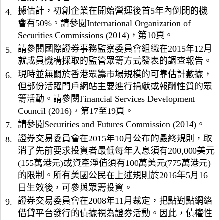
確
.
據估計，初創企業在開始營運後首5年內倒閉的機
4.
認
2
其
會有50%。請參閱International Organization of
%
具
Securities Commissions (2014)，第10頁。
；
備
請參閱國際證券事務監察委員會組織在2015年12月
5.
(
足
b
就成員機構採取的監管眾籌方式發表的調查報告。
夠
)
知
現時並無關於香港眾籌市場規模的可靠估計數據，
6.
其
識
但部份活躍門戶網站主要進行捐獻或報酬性質的眾
後
以
籌活動。請參閱Financial Services Development
的
了
Council (2016)，第17至19頁。
2
解
億
請參閱Securities and Futures Commission (2014)。
7.
有
英
關
證券交易委員會在2015年10月公布的最終規則，取
8.
鎊
非
消了先前要求投資者最低每年入息須有200,000美元
(
主
(155萬港元)或資產淨值須有100萬美元(775萬港元)
2
流
3
的限制。所有美國公民在上述規則於2016年5月16
匯
億
集
日生效後，可參與眾籌投資。
7
投
證券交易委員會在2008年11月裁定，把點對點網絡
9.
,
資
借貸平台發行的債據視為證券活動。因此，債權性
0
項