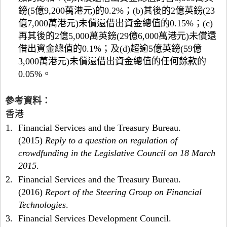
；
則
鎊(5億9,200萬港元)的0.2%；(b)其後的2億英鎊(23
(
是
c
億7,000萬港元)未償還借出資金總值的0.15%；(c)
指
)
再其後的2億5,000萬英鎊(29億6,000萬港元)未償還
其
再
餘
借出資金總值的0.1%；及(d)超逾5億英鎊(59億
其
的
3,000萬港元)未償還借出資金總值的任何餘款的
後
投
0.05%。
的
資
2
者
億
參考資料：
。
5
香港
,
1.
Financial Services and the Treasury Bureau.
0
0
(2015)
Reply to a question on regulation of
0
crowdfunding in the Legislative Council on 18 March
萬
2015
.
英
2.
Financial Services and the Treasury Bureau.
鎊
(2016)
Report of the Steering Group on Financial
(
2
Technologies
.
9
3.
Financial Services Development Council.
億