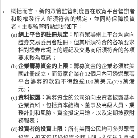
是
t
a
構
r
活
2
u
l
採
o
概括而言，新的眾籌監管制度旨在放寬平台營辦者
躍
0
r
O
取
w
和股權發行人所須符合的規定，並同時保障投資
門
1
e
r
的
d
戶
3
者。主要監管特點綜述如下：
s
g
監
f
網
年
C
a
管
(a)
網上平台的註冊規定：
所有眾籌網上平台均需向
u
站
的
o
n
眾
證券交易委員會註冊，但其所須符合的各項要求
n
主
全
m
i
籌
d
相對證券市場上的經紀及交易商所須符合的各項
要
球
m
z
方
i
要求較為寬鬆；
進
3
i
a
式
n
行
大
s
(b)
企業籌募資金的上限：
籌募資金的企業必須於美
t
發
g
捐
眾
s
i
表
國註冊成立，而每家企業在12個月內可透過眾籌
l
獻
籌
i
o
的
平台籌募的款額不得超逾100萬美元(775萬港
e
或
市
o
n
調
g
元)；
報
場
n
o
查
a
酬
(c)
資料披露：
，
籌募資金的公司須向投資者披露基本
(
f
報
l
性
分
2
S
企業資料，包括資本結構、董事及高級人員、業
告
h
質
別
0
e
。
務計劃和風險、資金擬定用途，以及定期披露財
u
的
佔
1
c
務報表；
b
眾
全
4
u
.
(d)
投資者的投資上限：
所有美國公民均可參與眾籌
籌
球
)
r
c
活
市
。
8
註
i