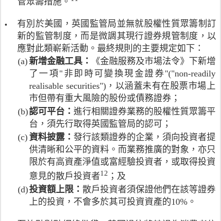
方
管眾籌措施。
年
定
網
釋
1
面
入
，
絡
符
6
作
息
有別於美國，英國監管局並無就股權性質眾籌制訂
把
借
號
)
出
須
新的監管制度，而是微調其現行證券規管制度，以
點
貸
代
，
改
有
對
的
應對此類嶄新活動。最終規則的主要規定如下：
表
第
變
2
點
放
(a)
新增金融工具：
《金融服務及市場法令》下新增
2
1
，
0
網
債
0
7
了一項"非即時可變換現金證券"("non-readily
並
0
絡
人
1
至
獲
,
realisable securities")，以涵蓋未有在股票市場上
借
一
4
1
廣
0
市但帶有重大風險的股份或債務證券；
貸
般
年
9
泛
0
平
會
(b)
認可平台：
進行相關證券業務的股權性質眾籌平
3
頁
視
0
台
發
台，須先行取得英國監管局的認可；
月
。
為
美
發
出
，
全
元
(c)
資料披露：
發行該類證券的企業，須向投資者提
行
消
英
球
(
供清晰和公平的資料。而業務推廣的對象，亦只
的
費
國
監
1
債
者
限於有高資產淨值或富經驗投資者，或取得投資
監
管
5
據
信
12
註
管
意見的散戶投資者
；及
眾
5
視
貸
釋
局
籌
萬
(d)
投資額上限：
散戶投資者須保證他們在該等證券
為
，
符
就
活
港
上的投資，不會多於其可投資資產的10%。
證
所
號
其
動
元
券
以
代
監
的
)