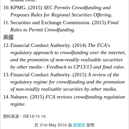
1
10.
KPMG. (2015)
SEC Permits Crowdfunding and
%
Proposes Rules for Regional Securities Offering
.
；
及
11.
Securities and Exchange Commission. (2015)
Final
(
Rules to Permit Crowdfunding
.
d
英國
)
12.
Financial Conduct Authority. (2014)
超
The FCA's
逾
regulatory approach to crowdfunding over the internet,
5
and the promotion of non-readily realisable securities
億
by other media - Feedback to CP13/13 and final rules
.
英
13.
Financial Conduct Authority. (2015)
A review of the
鎊
(
regulatory regime for crowdfunding and the promotion
5
of non-readily realisable securities by other media
.
9
14.
Nabarro. (2015)
FCA reviews crowdfunding regulation
億
regime
.
3
,
資料來源：ISE16/15-16
0
0
於
31st May 2016
由
創營誌
發佈