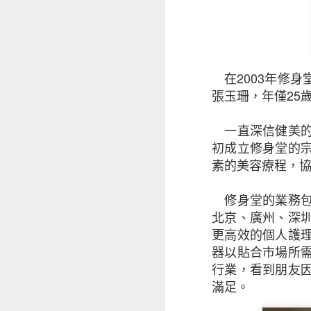
在2003年修身
張玉珊，年僅25
一直深信健美
初成立修身堂的
素的美容療程，
修身堂的業務
昆士蘭保險香港最
北京、廣州、深
香港及其他市場經
更高效的個人護
器以貼合市場所
是次發表的中小企
行業，看到朋友
下滑，並曾憂慮經
滿足。
被問及未來12個
為經濟前景正面。