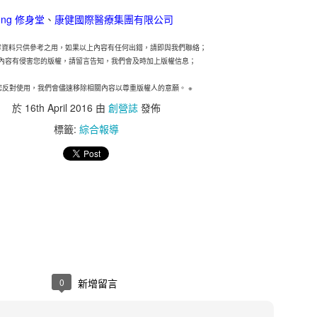
憂。雖然中小企擁有進取的拓展計劃，但他們對跨國保
1年的43%為低。其中，大型中小企以及已經國際化並有意
Tong 修身堂
、
康健國際醫療集團有限公司
認識最多。至於只有本地業務的受訪中小企中，14%
容資料只供參考之用，如果以上內容有任何出錯，請即與我們聯絡；
考慮購買跨國保險。
內容有侵害您的版權，請留言告知，我們會及時加上版權信息；
區行政總裁及亞洲區區域分銷主管于蕾表示：「雖然部
您反對使用，我們會儘速移除相關內容以尊重版權人的意願。
※
但他們似乎對明年持審慎樂觀態度，並希望在本港和海
於
16th April 2016
由
創營誌
發佈
當地法律、市場慣例和保險規定，以至及稅務規例、
標籤:
綜合報導
市場妥善處理和安排保險並非易事。然而，他們對成本
險管理工具的價值。」
就其關注的業務風險購買相關保險
的業務風險仍然是業務中斷導致收入減少（75%）、核心
%）。雖然中小企對這些事件的憂慮在過去三年不斷增加，
相關保險以應對以上情況。
0
新增留言
務連續性進行規劃對於中小企而言至關重要，這種規劃