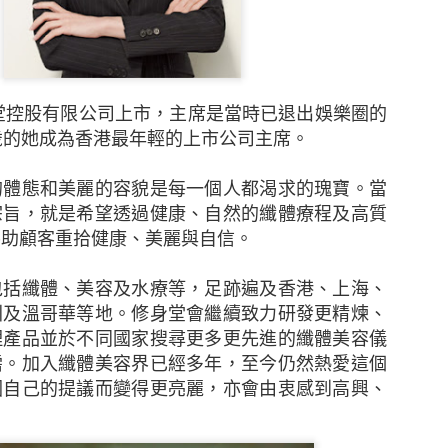
堂控股有限公司上市，主席是當時已退出娛樂圈的
歲的她成為香港最年輕的上市公司主席。
的體態和美麗的容貌是每一個人都渴求的瑰寶。當
宗旨，就是希望透過健康、自然的纖體療程及高質
協助顧客重拾健康、美麗與自信。
包括纖體、美容及水療等，足跡遍及香港、上海、
新的調查發現，本港中小企對商業及經濟前景已重拾信
圳及溫哥華等地。
修身堂會繼續致力研發更精煉、
濟有可能下滑、難於獲取新客戶及業務成本上漲等問題。
理產品並於不同國家搜尋更多更先進的纖體美容儀
需。加入纖體美容界已經多年，至今仍然熱愛這個
調查顯示，近五分之二（39%）的香港中小企表示過去1
因自己的提議而變得更亮麗，亦會由衷感到高興、
濟前景將更趨悲觀，持相反看法的受訪者則有三分之一（
月的前景時，接近一半（47%）的中小企預計其業務的銷