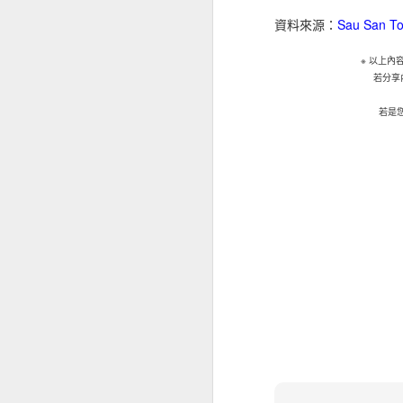
取新客戶方面的擔
37% ，較202
資料來源：
Sau San 
小企對跨國保險的
※
以上內
場，當中72%會
若分享
昆士蘭保險北亞地
若是
能出現負面因素，
要考慮不斷演變的
等，企業要在不同
其忽視保險作為風
只有少數中小企有
本港中小企最關注
及設備故障（69
16%和18%持有
于蕾表示：「就業