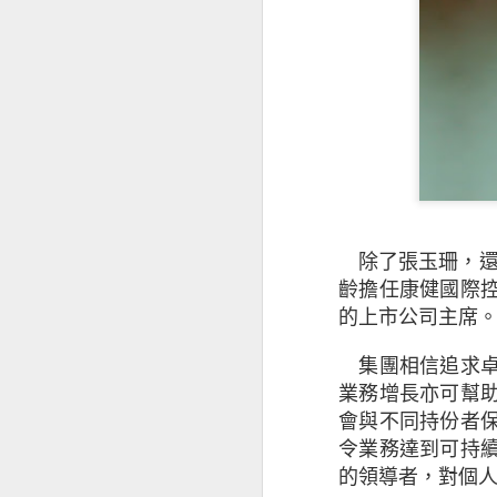
儘管對前景持樂觀
影響其業務表現（
徵狀是：投資者和
能性外，中小企亦
（34%）。
值得注意的是，越
2020年的18%
除了張玉珊，還
齡擔任康健國際
基於上述的憂慮，
的上市公司主席
面的開支，同時繼
集團相信追求卓
中小企正重新考慮
業務增長亦可幫
會與不同持份者
擁有海外業務的本港
令業務達到可持
接近半數（47%
的領導者，對個