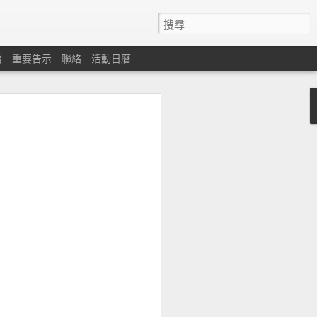
看
重要告示
聯絡
活動日曆
心
遇困難