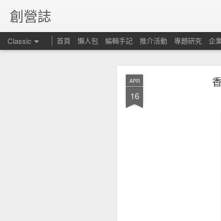
創營誌
Classic
首頁
懶人包
編輯手記
推介活動
專題研究
企
APR
16
昆士
FEB
15
但仍