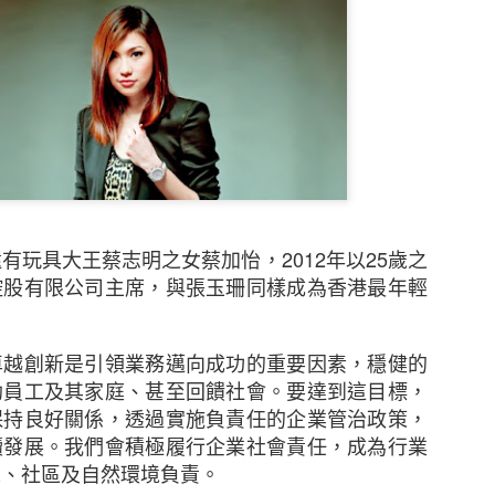
態度，但不少中小企表示憂慮香港及其他市場的經濟有
38%），該比例較2021年大幅上升8個百分點。他們認
消費者信心下跌、全球通脹上升以及本港客戶需求下降
擔心在保留現有客戶及獲取新客戶時面對的困難（37%
來越多中小企憂慮董事被指控參與不當行為而須承擔
逐漸上升至是次調查顯示的26%，其中一個潛在原因是監管
有玩具大王蔡志明之女蔡加怡，2012年以25歲之
控股有限公司主席，與張玉珊同樣成為香港最年輕
中小企預計在未來12個月將增加在僱員培訓、僱員人數
。
續全力控制成本。
越創新是引領業務邁向成功的重要因素，穩健的
增加海外業務
助員工及其家庭、甚至回饋社會。要達到這目標，
保持良好關係，透過實施負責任的企業管治政策，
中小企比例為 29%，較2021年的37%有所下降。然
續發展。我們會積極履行企業社會責任，成為行業
）中小企仍計劃在未來一至兩年擴大海外業務，再次反映
人、社區及自然環境負責。