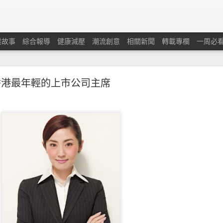
業故事
綜合報導
健康減壓
潮流創意
相關新聞
轉載專欄
一周必
香港最年輕的上市公司主席
蘭保險調查：本港中小企對商業及經濟前景重拾信
憂慮經濟有可能下滑及在獲取新客戶和控制業務成本方面